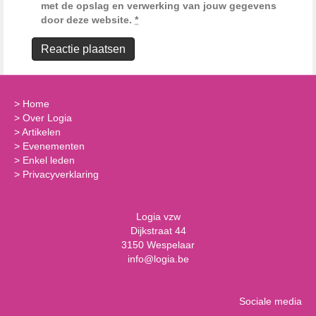
met de opslag en verwerking van jouw gegevens
door deze website.
*
>
Home
>
Over Logia
>
Artikelen
>
Evenementen
>
Enkel leden
>
Privacyverklaring
Logia vzw
Dijkstraat 44
3150 Wespelaar
info@logia.be
Sociale media