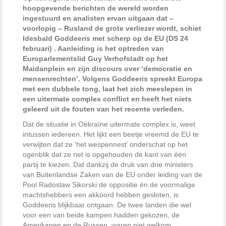
hoopgevende berichten de wereld worden
ingestuurd en analisten ervan uitgaan dat –
voorlopig – Rusland de grote verliezer wordt, schiet
Idesbald Goddeeris met scherp op de EU (DS 24
februari) . Aanleiding is het optreden van
Europarlementslid Guy Verhofstadt op het
Maidanplein en zijn discours over ‘democratie en
mensenrechten’. Volgens Goddeeris spreekt Europa
met een dubbele tong, laat het zich meeslepen in
een uitermate complex conflict en heeft het niets
geleerd uit de fouten van het recente verleden.
Dat de situatie in Oekraïne uitermate complex is, weet
intussen iedereen. Het lijkt een beetje vreemd de EU te
verwijten dat ze ‘het wespennest’ onderschat op het
ogenblik dat ze net is opgehouden de kant van één
partij te kiezen. Dat dankzij de druk van drie ministers
van Buitenlandse Zaken van de EU onder leiding van de
Pool Radoslaw Sikorski de oppositie én de voormalige
machtshebbers een akkoord hebben gesloten, is
Goddeeris blijkbaar ontgaan. De twee landen die wel
voor een van beide kampen hadden gekozen, de
Amerikanen en de Russen, waren niet welkom.