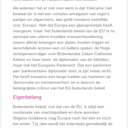
Als iedereen het er ook over eens is dat ‘Oekraïne’ niet
bestaat (er is wel een complex amalgaam van regio’s,
partijen en oligarchen), dan geldt minstens hetzelfde
voor ‘Europa’. Niet dat Europa een glansprestatie heeft
neergezet, maar ‘het buitenlands beleid van de EU’ is nu
eenmaal een uiterst moeilijke evenwichtsoefening
waarin allerlei belangen een plaats moeten krijgen en
verschillende actoren een rol (willen) spelen: de Hoge
vertegenwoordiger voor Buitenlandse Zaken Catherine
Ashton en haar team, de diplomaten van de lidstaten,
maar ook het Europees Parlement. Dat een parlement
aan ‘parlementaire diplomatie’ doet, is zijn volste recht.
Het heeft trouwens een lange traditie van hameren op
‘democratie en mensenrechten’ en is daarom de
belangrijkste criticus van het EU-buitenlands beleid.
Eigenbelang
Buitenlands beleid, ook dat van de EU, is altijd een
combinatie van machtspolitiek en dure woorden.
Volgens Goddeeris mag Europa noch het één en noch
het ander. Tja, dan wordt het inderdaad gemakkelijk de