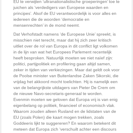
EU te verwijten ‘ultranationalistische groeperingen’ toe te
juichen als ‘verdedigers van Europese waarden en
principes’. Alsof de EU verantwoordelijk is voor alles en
iedereen die de woorden ‘democratie en
mensenrechten’ in de mond neemt.
Dat Verhofstadt namens ‘de Europese Unie’ spreekt, is
misschien niet terecht, maar dat hij zich zeer kritisch
uitliet over de rol van Europa in dit conflict ligt volkomen
in de lijn van wat het Europees Parlement recentelijk
heeft besproken. Natuurlijk moeten we niet naïef zijn:
politici, partijpolitiek en profilering gaan altijd samen,
zeker in tijden van verkiezingen. Maar dat geldt ook voor
de Poolse minister van Buitenlandse Zaken Sikorski, die
vrijdag het akkoord mocht toelichten. Hij is namelijk een
van de belangrijkste uitdagers van Pieter De Crem om
de nieuwe Navo-secretaris-generaal te worden.
Evenmin moeten we geloven dat Europa vrij is van enig
eigenbelang op politiek, financieel of economisch vlak.
Waarom zouden alleen Rusland en de lidstaten van de
EU (zoals Polen) die kaart mogen trekken, zoals
Goddeeris lijkt te suggereren? En waarom betekent dit
meteen dat Europa zich ‘verschuilt achter een discours