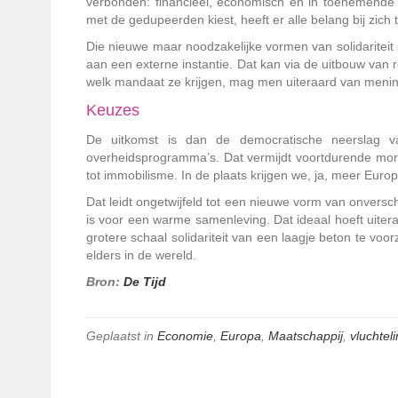
verbonden: financieel, economisch en in toenemende m
met de gedupeerden kiest, heeft er alle belang bij zich
Die nieuwe maar noodzakelijke vormen van solidariteit 
aan een externe instantie. Dat kan via de uitbouw van r
welk mandaat ze krijgen, mag men uiteraard van mening
Keuzes
De uitkomst is dan de democratische neerslag va
overheidsprogramma’s. Dat vermijdt voortdurende mor
tot immobilisme. In de plaats krijgen we, ja, meer Euro
Dat leidt ongetwijfeld tot een nieuwe vorm van onversch
is voor een warme samenleving. Dat ideaal hoeft uiter
grotere schaal solidariteit van een laagje beton te voo
elders in de wereld.
Bron:
De Tijd
Geplaatst in
Economie
,
Europa
,
Maatschappij
,
vluchtel