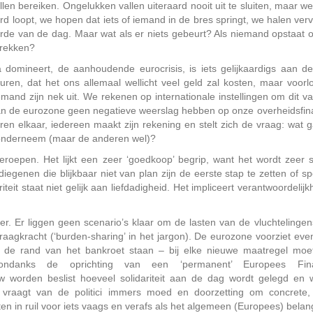
en bereiken. Ongelukken vallen uiteraard nooit uit te sluiten, maar well
rd loopt, we hopen dat iets of iemand in de bres springt, we halen ver
de van de dag. Maar wat als er niets gebeurt? Als niemand opstaat 
trekken?
domineert, de aanhoudende eurocrisis, is iets gelijkaardigs aan d
ren, dat het ons allemaal wellicht veel geld zal kosten, maar voorlo
nd zijn nek uit. We rekenen op internationale instellingen om dit va
 van de eurozone geen negatieve weerslag hebben op onze overheidsfin
en elkaar, iedereen maakt zijn rekening en stelt zich de vraag: wat g
ts onderneem (maar de anderen wel)?
geroepen. Het lijkt een zeer ‘goedkoop’ begrip, want het wordt zeer 
diegenen die blijkbaar niet van plan zijn de eerste stap te zetten of s
teit staat niet gelijk aan liefdadigheid. Het impliceert verantwoordelijk
manier. Er liggen geen scenario’s klaar om de lasten van de vluchtelinge
aagkracht (‘burden-sharing’ in het jargon). De eurozone voorziet eve
de rand van het bankroet staan – bij elke nieuwe maatregel moe
ondanks de oprichting van een ‘permanent’ Europees Fina
w worden beslist hoeveel solidariteit aan de dag wordt gelegd en 
t vraagt van de politici immers moed en doorzetting om concrete,
tten in ruil voor iets vaags en verafs als het algemeen (Europees) belan