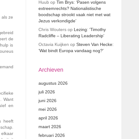
Huub
op
Tim Brys: ‘Pasen volgens
extreemrechts? Nationalistische
boodschap strookt vaak niet met wat
 als ze
Jezus verkondigde’
Chris Wouters
op
Lezing: ‘Timothy
ebreid
Radcliffe – Liberating Leadership’
eert de
Octavia Kuijken
op
Steven Van Hecke:
hulp is
‘Wat bindt Europa vandaag nog?’
goureus
niemand
Archieven
augustus 2026
juli 2026
cifieke
). Want
juni 2026
aïef en
mei 2026
april 2026
s heeft
maart 2026
nschap.
 elkaar
februari 2026