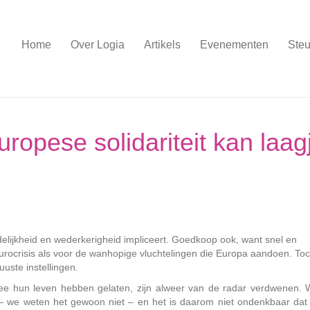
Home
Over Logia
Artikels
Evenementen
Steu
ropese solidariteit kan laag
ordelijkheid en wederkerigheid impliceert. Goedkoop ook, want snel en
eurocrisis als voor de wanhopige vluchtelingen die Europa aandoen. Toc
uuste instellingen.
Zee hun leven hebben gelaten, zijn alweer van de radar verdwenen. W
 – we weten het gewoon niet – en het is daarom niet ondenkbaar dat