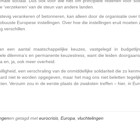
ate sociaal. Dus ook voor wie niet om principiële redenen voor solid
 te ‘verzekeren’ van de steun van andere landen.
stevig verankeren of betonneren, kan alleen door de organisatie over t
obuuste Europese instellingen. Over hoe die instellingen eruit moeten 
 verschillen.
n een aantal maatschappelijke keuzes, vastgelegd in budgetlij
ele dilemma’s en permanente keuzestress, want die leiden doorgaans
pa en, ja, ook meer overheid.
illigheid, een verschraling van de onmiddellijke solidariteit die zo ken
aard niet te worden opgegeven, maar het mag ons niet beletten tegelij
rzien. Verzuim zou in de eerste plaats de zwaksten treffen – hier, in Eu
ingen
en getagd met
eurocrisis
,
Europa
,
vluchtelingen