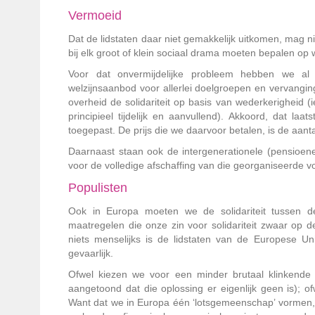
Vermoeid
Dat de lidstaten daar niet gemakkelijk uitkomen, mag 
bij elk groot of klein sociaal drama moeten bepalen op 
Voor dat onvermijdelijke probleem hebben we al 
welzijnsaanbod voor allerlei doelgroepen en vervangi
overheid de solidariteit op basis van wederkerigheid (
principieel tijdelijk en aanvullend). Akkoord, dat laa
toegepast. De prijs die we daarvoor betalen, is de aant
Daarnaast staan ook de intergenerationele (pensioenen
voor de volledige afschaffing van die georganiseerde vor
Populisten
Ook in Europa moeten we de solidariteit tussen de 
maatregelen die onze zin voor solidariteit zwaar op d
niets menselijks is de lidstaten van de Europese U
gevaarlijk.
Ofwel kiezen we voor een minder brutaal klinkende v
aangetoond dat die oplossing er eigenlijk geen is)
Want dat we in Europa één ‘lotsgemeenschap’ vormen, is 