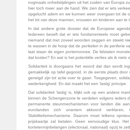
nogmaals onheilstijdingen uit het zuiden van Europa zull
hier toch meer aan de hand. We zien dat er iets verkee
opgelucht adem en we kunnen weer overgaan tot de or
het lot van deze mannen, vrouwen en kinderen aan te 
In dat andere grote dossier dat de Europese agenda 
Iedereen beseft dat er iets fundamenteels moet gebeu
niemand dat met zoveel woorden zeggen en steekt niema
te wassen in de hoop dat de perikelen in de periferie
laat staan de eigen portemonnee. De lidstaten monster
dat kosten? En wat is het potentiële verlies als ik nie
Solidariteit is doorgaans het woord dat dan wordt in
gemakkelijk op tafel gegooid, in de eerste plaats door 
geneigd zijn tot actie over te gaan. Toegegeven, solidari
wederkerigheid. En dat maakt het een ‘lastig’ principe.
Dat solidariteit ‘lastig’ is, blijkt ook op een andere 
binnen de Schengenzone te verdelen volgens ieders dr
permanente steunmechanismen voor landen die aan 
eurolanden zich unaniem akkoord verklaren, 
Stabiliteitsmechanisme. Daarom moet telkens opnieu
prijskaartje zal betalen. Geen eenvoudige klus. He
kortetermijnbelangen (electoraal, nationaal) opzij te ze