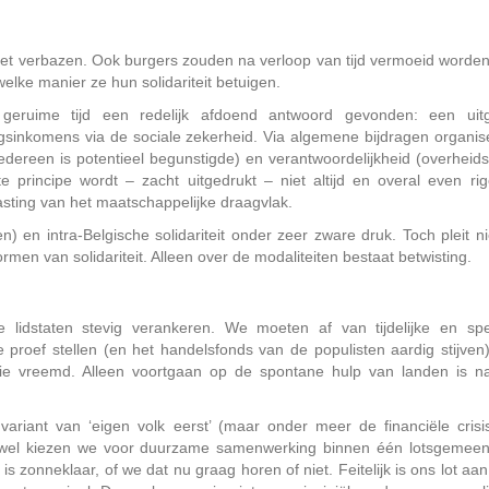
niet verbazen. Ook burgers zouden na verloop van tijd vermoeid worden
welke manier ze hun solidariteit betuigen.
geruime tijd een redelijk afdoend antwoord gevonden: een uitg
ngsinkomens via de sociale zekerheid. Via algemene bijdragen organis
iedereen is potentieel begunstigde) en verantwoordelijkheid (overheids
tste principe wordt – zacht uitgedrukt – niet altijd en overal even ri
asting van het maatschappelijke draagvlak.
) en intra-Belgische solidariteit onder zeer zware druk. Toch pleit 
men van solidariteit. Alleen over de modaliteiten bestaat betwisting.
lidstaten stevig verankeren. We moeten af van tijdelijke en spe
e proef stellen (en het handelsfonds van de populisten aardig stijven
nie vreemd. Alleen voortgaan op de spontane hulp van landen is n
ariant van ‘eigen volk eerst’ (maar onder meer de financiële crisi
; ofwel kiezen we voor duurzame samenwerking binnen één lotsgemee
zonneklaar, of we dat nu graag horen of niet. Feitelijk is ons lot aan