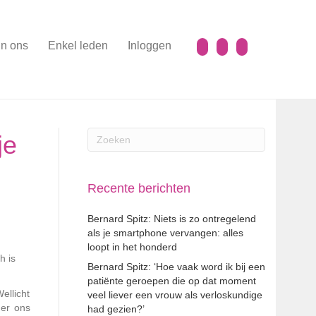
n ons
Enkel leden
Inloggen
je
Recente berichten
Bernard Spitz: Niets is zo ontregelend
als je smartphone vervangen: alles
loopt in het honderd
h is
Bernard Spitz: ‘Hoe vaak word ik bij een
patiënte geroepen die op dat moment
ellicht
veel liever een vrouw als verloskundige
 er ons
had gezien?’