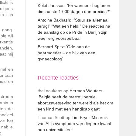
icht is
Kolet Janssen: ‘En wanneer beginnen
volgens
die laatste 1.000 dagen dan precies?’
om zich
Antoine Bakhash: ‘“Stuur ze allemaal
terug!” “Wat een held!” De reacties na
e gang.
de aanslag op de Pride in Berlijn zijn
pig wil
weer erg voorspelbaar’
rkentje
Bernard Spitz: ‘Ode aan de
anciën,
baarmoeder – de blik van een
aat mij
gynaecoloog’
snel en
pontaan
Recente reacties
heid en
thei noukens
op
Herman Wouters:
nstroom
‘België heeft de meest liberale
nmin in
abortuswetgeving ter wereld als het om
ten de
een kind met een handicap gaat’
ncieel
Thomas Scott
op
Tim Brys: ‘Misbruik
wie het
van AI is symptoom van diepere kwaal
 nabije
aan universiteiten’
g.