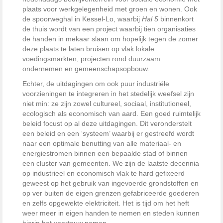
plaats voor werkgelegenheid met groen en wonen. Ook
de spoorweghal in Kessel-Lo, waarbij
Hal 5
binnenkort
de thuis wordt van een project waarbij tien organisaties
de handen in mekaar slaan om hopelijk tegen de zomer
deze plaats te laten bruisen op vlak lokale
voedingsmarkten, projecten rond duurzaam
ondernemen en gemeenschapsopbouw.
Echter, de uitdagingen om ook puur industriële
voorzieningen te integreren in het stedelijk weefsel zijn
niet min: ze zijn zowel cultureel, sociaal, institutioneel,
ecologisch als economisch van aard. Een goed ruimtelijk
beleid focust op al deze uitdagingen. Dit veronderstelt
een beleid en een ‘systeem’ waarbij er gestreefd wordt
naar een optimale benutting van alle materiaal- en
energiestromen binnen een bepaalde stad of binnen
een cluster van gemeenten. We zijn de laatste decennia
op industrieel en economisch vlak te hard gefixeerd
geweest op het gebruik van ingevoerde grondstoffen en
op ver buiten de eigen grenzen gefabriceerde goederen
en zelfs opgewekte elektriciteit. Het is tijd om het heft
weer meer in eigen handen te nemen en steden kunnen