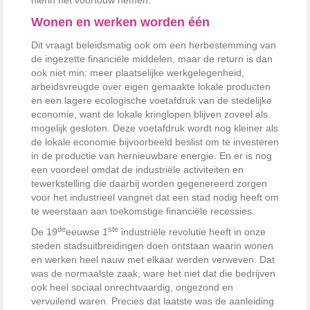
hierin het voortouw nemen.
Wonen en werken worden één
Dit vraagt beleidsmatig ook om een herbestemming van
de ingezette financiële middelen, maar de return is dan
ook niet min: meer plaatselijke werkgelegenheid,
arbeidsvreugde over eigen gemaakte lokale producten
en een lagere ecologische voetafdruk van de stedelijke
economie, want de lokale kringlopen blijven zoveel als
mogelijk gesloten. Deze voetafdruk wordt nog kleiner als
de lokale economie bijvoorbeeld beslist om te investeren
in de productie van hernieuwbare energie. En er is nog
een voordeel omdat de industriële activiteiten en
tewerkstelling die daarbij worden gegenereerd zorgen
voor het industrieel vangnet dat een stad nodig heeft om
te weerstaan aan toekomstige financiële recessies.
de
ste
De 19
eeuwse 1
industriële revolutie heeft in onze
steden stadsuitbreidingen doen ontstaan waarin wonen
en werken heel nauw met elkaar werden verweven. Dat
was de normaalste zaak, ware het niet dat die bedrijven
ook heel sociaal onrechtvaardig, ongezond en
vervuilend waren. Precies dat laatste was de aanleiding