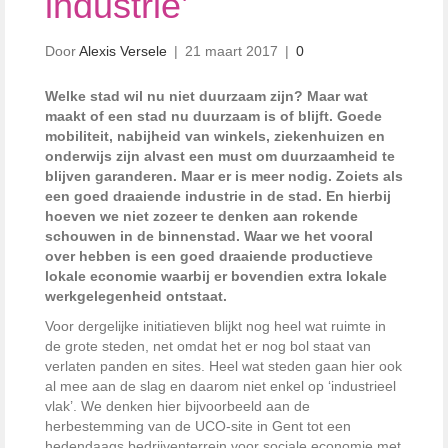
industrie’
Door
Alexis Versele
|
21 maart 2017
|
0
Welke stad wil nu niet duurzaam zijn? Maar wat
maakt of een stad nu duurzaam is of blijft. Goede
mobiliteit, nabijheid van winkels, ziekenhuizen en
onderwijs zijn alvast een must om duurzaamheid te
blijven garanderen. Maar er is meer nodig. Zoiets als
een goed draaiende industrie in de stad. En hierbij
hoeven we niet zozeer te denken aan rokende
schouwen in de binnenstad. Waar we het vooral
over hebben is een goed draaiende productieve
lokale economie waarbij er bovendien extra lokale
werkgelegenheid ontstaat.
Voor dergelijke initiatieven blijkt nog heel wat ruimte in
de grote steden, net omdat het er nog bol staat van
verlaten panden en sites. Heel wat steden gaan hier ook
al mee aan de slag en daarom niet enkel op ‘industrieel
vlak’. We denken hier bijvoorbeeld aan de
herbestemming van de UCO-site in Gent tot een
hedendaags bedrijventerrein voor sociale economie met