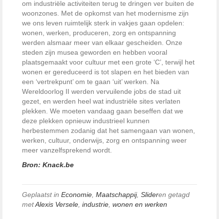
om industriële activiteiten terug te dringen ver buiten de
woonzones. Met de opkomst van het modernisme zijn
we ons leven ruimtelijk sterk in vakjes gaan opdelen:
wonen, werken, produceren, zorg en ontspanning
werden alsmaar meer van elkaar gescheiden. Onze
steden zijn musea geworden en hebben vooral
plaatsgemaakt voor cultuur met een grote ‘C’, terwijl het
wonen er gereduceerd is tot slapen en het bieden van
een ‘vertrekpunt’ om te gaan ‘uit’ werken. Na
Wereldoorlog II werden vervuilende jobs de stad uit
gezet, en werden heel wat industriële sites verlaten
plekken. We moeten vandaag gaan beseffen dat we
deze plekken opnieuw industrieel kunnen
herbestemmen zodanig dat het samengaan van wonen,
werken, cultuur, onderwijs, zorg en ontspanning weer
meer vanzelfsprekend wordt.
Bron: Knack.be
Geplaatst in
Economie
,
Maatschappij
,
Slider
en getagd
met
Alexis Versele
,
industrie
,
wonen en werken