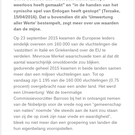
weerloos heeft gemaakt” en “in de handen van het
cynische spel van Erdogan heeft gestopt” (Terzake,
15/04/2016). Dat u bovendien dit als ‘Umwertung
aller Werte’ bestempelt, zegt meer over uw waarden
dan de mijne.
Op 23 september 2015 kwamen de Europese leiders
eindelijk overeen om 160.000 van de vluchtelingen die
‘vastzitten’ in Italië en Griekenland over de EU te
verdelen. Mevrouw Merkel waarschuwde toen al dat dit
aantal waarschijnlijk onvoldoende zou blijken;
gedurende geheel 2015 kwamen in beide landen samen
meer dan een miljoen vluchtelingen aan. Tot op
vandaag zijn 1.195 van die 160.000 vluchtelingen (0,75
procent) overgebracht naar een ander land. Het werd
een
Umwertung
: Wat de toenmalige
Commissievoorzitter Barroso bij het in ontvangst nemen
van de Nobelprijs voor de vrede nog een “gemeenschap
van naties” noemde “die steeds aan de kant zou staan
van zij die op zoek zijn naar vrede en waardigheid”,
bleek nu niet meer dan een groepering van landen die
hun eigenbelang vooropstellen.