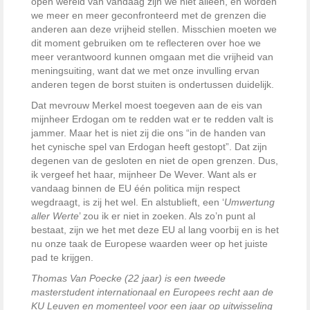
open wereld van vandaag zijn we niet alleen, en worden
we meer en meer geconfronteerd met de grenzen die
anderen aan deze vrijheid stellen. Misschien moeten we
dit moment gebruiken om te reflecteren over hoe we
meer verantwoord kunnen omgaan met die vrijheid van
meningsuiting, want dat we met onze invulling ervan
anderen tegen de borst stuiten is ondertussen duidelijk.
Dat mevrouw Merkel moest toegeven aan de eis van
mijnheer Erdogan om te redden wat er te redden valt is
jammer. Maar het is niet zij die ons “in de handen van
het cynische spel van Erdogan heeft gestopt”. Dat zijn
degenen van de gesloten en niet de open grenzen. Dus,
ik vergeef het haar, mijnheer De Wever. Want als er
vandaag binnen de EU één politica mijn respect
wegdraagt, is zij het wel. En alstublieft, een ‘
Umwertung
aller Werte
’ zou ik er niet in zoeken. Als zo’n punt al
bestaat, zijn we het met deze EU al lang voorbij en is het
nu onze taak de Europese waarden weer op het juiste
pad te krijgen.
Thomas Van Poecke (22 jaar) is een tweede
masterstudent internationaal en Europees recht aan de
KU Leuven en momenteel voor een jaar op uitwisseling