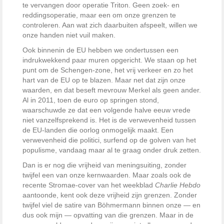
te vervangen door operatie Triton. Geen zoek- en
reddingsoperatie, maar een om onze grenzen te
controleren. Aan wat zich daarbuiten afspeelt, willen we
onze handen niet vuil maken.
Ook binnenin de EU hebben we ondertussen een
indrukwekkend paar muren opgericht. We staan op het
punt om de Schengen-zone, het vrij verkeer en zo het
hart van de EU op te blazen. Maar net dat zijn onze
waarden, en dat beseft mevrouw Merkel als geen ander.
Al in 2011, toen de euro op springen stond,
waarschuwde ze dat een volgende halve eeuw vrede
niet vanzelfsprekend is. Het is de verwevenheid tussen
de EU-landen die oorlog onmogelijk maakt. Een
verwevenheid die politici, surfend op de golven van het
populisme, vandaag maar al te graag onder druk zetten.
Dan is er nog die vrijheid van meningsuiting, zonder
twijfel een van onze kernwaarden. Maar zoals ook de
recente Stromae-cover van het weekblad
Charlie Hebdo
aantoonde, kent ook deze vrijheid zijn grenzen. Zonder
twijfel viel de satire van Böhmermann binnen onze — en
dus ook mijn — opvatting van die grenzen. Maar in de