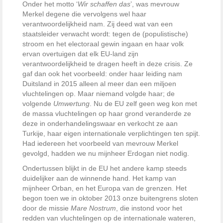
Onder het motto ‘
Wir schaffen das
’, was mevrouw
Merkel degene die vervolgens wel haar
verantwoordelijkheid nam. Zij deed wat van een
staatsleider verwacht wordt: tegen de (populistische)
stroom en het electoraal gewin ingaan en haar volk
ervan overtuigen dat elk EU-land zijn
verantwoordelijkheid te dragen heeft in deze crisis. Ze
gaf dan ook het voorbeeld: onder haar leiding nam
Duitsland in 2015 alleen al meer dan een miljoen
vluchtelingen op. Maar niemand volgde haar; de
volgende
Umwertung
. Nu de EU zelf geen weg kon met
de massa vluchtelingen op haar grond veranderde ze
deze in onderhandelingswaar en verkocht ze aan
Turkije, haar eigen internationale verplichtingen ten spijt.
Had iedereen het voorbeeld van mevrouw Merkel
gevolgd, hadden we nu mijnheer Erdogan niet nodig.
Ondertussen blijkt in de EU het andere kamp steeds
duidelijker aan de winnende hand. Het kamp van
mijnheer Orban, en het Europa van de grenzen. Het
begon toen we in oktober 2013 onze buitengrens sloten
door de missie
Mare Nostrum
, die instond voor het
redden van vluchtelingen op de internationale wateren,