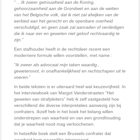
“….
Ik zweer getrouwheid aan de Koning,
gehoorzaamheid aan de Grondwet en aan de wetten
van het Belgische volk, dat ik niet zal afwijken van de
eerbied aan het gerecht en de openbare overheid
verschuldigd, en geen zaak zal aanraden of verdedigen
die ik naar eer en geweten niet geloof rechtvaardig te
zijn.”
Een stafhouder heeft in de rechtsleer recent een
modernere formule willen voorstellen, met name :
“
Ik zweer als advocaat mijn taken waardig ,
gewetensvol, in onafhankelijkheid en rechtschapen uit te
voeren.
”
In beide teksten is er uiteraard heel wat keuzevrijheid. In
het interviewboek van Margot Vanderstraeten “Het
geweten van strafpleiters” heb ik zelf vastgesteld hoe
verschillend die diverse interpretaties aanwezig zijn bij
confraters. Ikzelf heb in het boek het belang willen
onderstrepen van waarheid en van een grondhouding
dat je waarheid nooit mag verloochenen.
In hetzelfde boek stelt een Brussels confrater dat
waarheid hem nauwelijks interesseert…