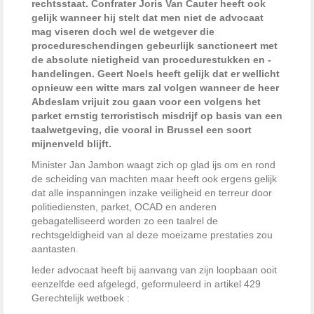
rechtsstaat. Confrater Joris Van Cauter heeft ook
gelijk wanneer hij stelt dat men niet de advocaat
mag viseren doch wel de wetgever die
procedureschendingen gebeurlijk sanctioneert met
de absolute nietigheid van procedurestukken en -
handelingen. Geert Noels heeft gelijk dat er wellicht
opnieuw een witte mars zal volgen wanneer de heer
Abdeslam vrijuit zou gaan voor een volgens het
parket ernstig terroristisch misdrijf op basis van een
taalwetgeving, die vooral in Brussel een soort
mijnenveld blijft.
Minister Jan Jambon waagt zich op glad ijs om en rond
de scheiding van machten maar heeft ook ergens gelijk
dat alle inspanningen inzake veiligheid en terreur door
politiediensten, parket, OCAD en anderen
gebagatelliseerd worden zo een taalrel de
rechtsgeldigheid van al deze moeizame prestaties zou
aantasten.
Ieder advocaat heeft bij aanvang van zijn loopbaan ooit
eenzelfde eed afgelegd, geformuleerd in artikel 429
Gerechtelijk wetboek :