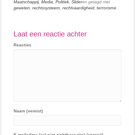
Maatschappij
,
Media
,
Politiek
,
Slider
en getagd met
geweten
,
rechtssysteem
,
rechtvaardigheid
,
terrorisme
Laat een reactie achter
Reacties
Naam (vereist)
E-mailadres (zal niet zichtbaar zijn) (vereist)