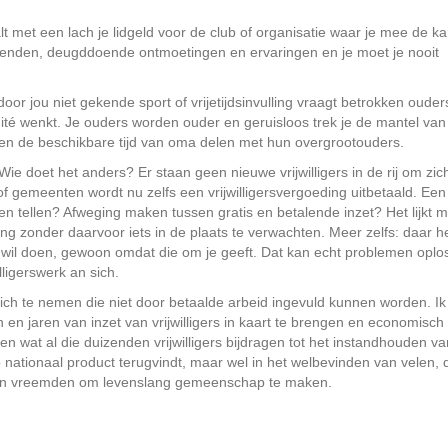
lt met een lach je lidgeld voor de club of organisatie waar je mee de kar
rienden, deugddoende ontmoetingen en ervaringen en je moet je nooit
or jou niet gekende sport of vrijetijdsinvulling vraagt betrokken ouder
é wenkt. Je ouders worden ouder en geruisloos trek je de mantel van
ten de beschikbare tijd van oma delen met hun overgrootouders.
 Wie doet het anders? Er staan geen nieuwe vrijwilligers in de rij om zic
 gemeenten wordt nu zelfs een vrijwilligersvergoeding uitbetaald. Een
n tellen? Afweging maken tussen gratis en betalende inzet? Het lijkt mij
 zonder daarvoor iets in de plaats te verwachten. Meer zelfs: daar h
 wil doen, gewoon omdat die om je geeft. Dat kan echt problemen oplo
lligerswerk an sich.
op zich te nemen die niet door betaalde arbeid ingevuld kunnen worden. I
n jaren van inzet van vrijwilligers in kaart te brengen en economisch 
 wat al die duizenden vrijwilligers bijdragen tot het instandhouden v
o nationaal product terugvindt, maar wel in het welbevinden van velen, 
uren en vreemden om levenslang gemeenschap te maken.