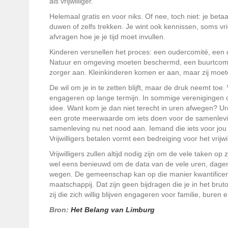
als vrijwilliger.
Helemaal gratis en voor niks. Of nee, toch niet: je betaa
duwen of zelfs trekken. Je wint ook kennissen, soms v
afvragen hoe je je tijd moet invullen.
Kinderen versnellen het proces: een oudercomité, een do
Natuur en omgeving moeten beschermd, een buurtcomit
zorger aan. Kleinkinderen komen er aan, maar zij moe
De wil om je in te zetten blijft, maar de druk neemt toe.
engageren op lange termijn. In sommige verenigingen of
idee. Want kom je dan niet terecht in uren afwegen? Ure
een grote meerwaarde om iets doen voor de samenleving
samenleving nu net nood aan. Iemand die iets voor jou
Vrijwilligers betalen vormt een bedreiging voor het vrijwi
Vrijwilligers zullen altijd nodig zijn om de vele taken 
wel eens benieuwd om de data van de vele uren, dagen e
wegen. De gemeenschap kan op die manier kwantificeren
maatschappij. Dat zijn geen bijdragen die je in het brut
zij die zich willig blijven engageren voor familie, b
Bron:
Het Belang van Limburg