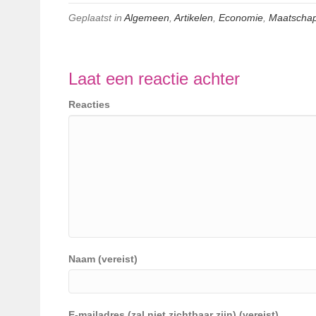
Geplaatst in
Algemeen
,
Artikelen
,
Economie
,
Maatschap
Laat een reactie achter
Reacties
Naam (vereist)
E-mailadres (zal niet zichtbaar zijn) (vereist)