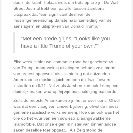
dus in de krant. Helaas niets om trots op te zijn. De Wall
Street Journal trekt een parallel tussen Jambons
uitspraak dat “een significant deel van de
moslimgemeenschap danste naar aanleiding van de
aanslagen” en uitspraken van Donald Trump.”
“Met een brede grijns: “Looks like you
have a little Trump of your own.””
Elke week is hier wel commotie rond het geschreeuw
van Trump, maar weinig uitlatingen hebben zo’n storm
van protest opgewekt als zijn stelling dat duizenden
Amerikaanse moslims juichten toen de Twin Towers
instortten op 9/11. Net zoals Jambon kon ook Trump niet
duidelijk maken waarop hij zijn beschuldiging baseerde.
Zelfs de meeste Amerikanen zijn het er over eens: Ofwel
was dat een vlaag van zinsverbijstering, ofwel de meest
gemene racistische volksmennerij. Hoe dan ook was het
olie op het vuur van een sowieso al aangewakkerde
islamofobie. Dat onze eigen minister van binnenlandse
zaken dezelfde toer opgaat… Als Belg stond de