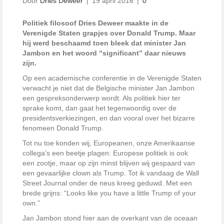
Door
Dries Deweer
|
19 april 2016
|
0
Politiek filosoof Dries Deweer maakte in de
Verenigde Staten grapjes over Donald Trump. Maar
hij werd beschaamd toen bleek dat minister Jan
Jambon en het woord “significant” daar nieuws
zijn.
Op een academische conferentie in de Verenigde Staten
verwacht je niet dat de Belgische minister Jan Jambon
een gespreksonderwerp wordt. Als politiek hier ter
sprake komt, dan gaat het tegenwoordig over de
presidentsverkiezingen, en dan vooral over het bizarre
fenomeen Donald Trump.
Tot nu toe konden wij, Europeanen, onze Amerikaanse
collega’s een beetje plagen: Europese politiek is ook
een zootje, maar op zijn minst blijven wij gespaard van
een gevaarlijke clown als Trump. Tot ik vandaag de Wall
Street Journal onder de neus kreeg geduwd. Met een
brede grijns: “Looks like you have a little Trump of your
own.”
Jan Jambon stond hier aan de overkant van de oceaan