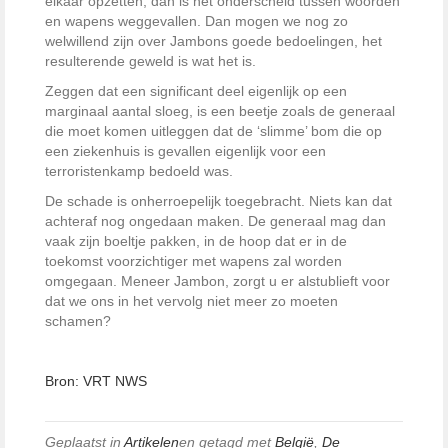
elkaar opzetten, dan is het onderscheid tussen woorden
en wapens weggevallen. Dan mogen we nog zo
welwillend zijn over Jambons goede bedoelingen, het
resulterende geweld is wat het is.
Zeggen dat een significant deel eigenlijk op een
marginaal aantal sloeg, is een beetje zoals de generaal
die moet komen uitleggen dat de ‘slimme’ bom die op
een ziekenhuis is gevallen eigenlijk voor een
terroristenkamp bedoeld was.
De schade is onherroepelijk toegebracht. Niets kan dat
achteraf nog ongedaan maken. De generaal mag dan
vaak zijn boeltje pakken, in de hoop dat er in de
toekomst voorzichtiger met wapens zal worden
omgegaan. Meneer Jambon, zorgt u er alstublieft voor
dat we ons in het vervolg niet meer zo moeten
schamen?
Bron: VRT NWS
Geplaatst in
Artikelen
en getagd met
België
,
De