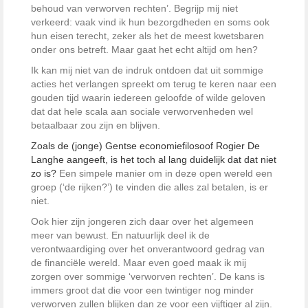
behoud van verworven rechten’. Begrijp mij niet
verkeerd: vaak vind ik hun bezorgdheden en soms ook
hun eisen terecht, zeker als het de meest kwetsbaren
onder ons betreft. Maar gaat het echt altijd om hen?
Ik kan mij niet van de indruk ontdoen dat uit sommige
acties het verlangen spreekt om terug te keren naar een
gouden tijd waarin iedereen geloofde of wilde geloven
dat dat hele scala aan sociale verworvenheden wel
betaalbaar zou zijn en blijven.
Zoals de (jonge) Gentse economiefilosoof Rogier De
Langhe aangeeft, is het toch al lang duidelijk dat dat niet
zo is?
Een simpele manier om in deze open wereld een
groep (‘de rijken?’) te vinden die alles zal betalen, is er
niet.
Ook hier zijn jongeren zich daar over het algemeen
meer van bewust. En natuurlijk deel ik de
verontwaardiging over het onverantwoord gedrag van
de financiële wereld. Maar even goed maak ik mij
zorgen over sommige ‘verworven rechten’. De kans is
immers groot dat die voor een twintiger nog minder
verworven zullen blijken dan ze voor een vijftiger al zijn.