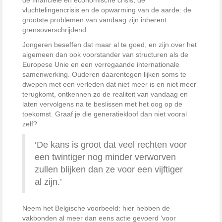
de financiële en economische crisis, de
vluchtelingencrisis en de opwarming van de aarde: de
grootste problemen van vandaag zijn inherent
grensoverschrijdend.
Jongeren beseffen dat maar al te goed, en zijn over het
algemeen dan ook voorstander van structuren als de
Europese Unie en een verregaande internationale
samenwerking. Ouderen daarentegen lijken soms te
dwepen met een verleden dat niet meer is en niet meer
terugkomt, ontkennen zo de realiteit van vandaag en
laten vervolgens na te beslissen met het oog op de
toekomst. Graaf je die generatiekloof dan niet vooral
zelf?
‘De kans is groot dat veel rechten voor
een twintiger nog minder verworven
zullen blijken dan ze voor een vijftiger
al zijn.’
Neem het Belgische voorbeeld: hier hebben de
vakbonden al meer dan eens actie gevoerd ‘voor