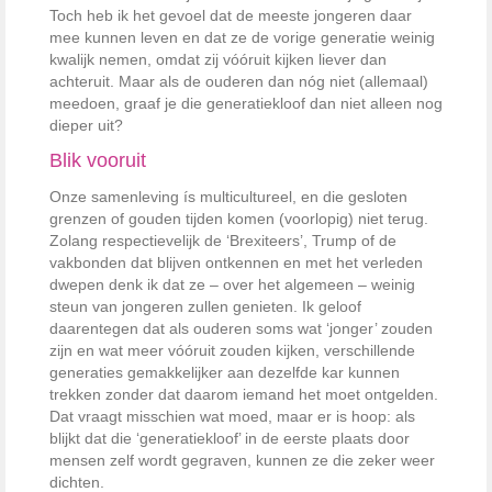
Toch heb ik het gevoel dat de meeste jongeren daar
mee kunnen leven en dat ze de vorige generatie weinig
kwalijk nemen, omdat zij vóóruit kijken liever dan
achteruit. Maar als de ouderen dan nóg niet (allemaal)
meedoen, graaf je die generatiekloof dan niet alleen nog
dieper uit?
Blik vooruit
Onze samenleving ís multicultureel, en die gesloten
grenzen of gouden tijden komen (voorlopig) niet terug.
Zolang respectievelijk de ‘Brexiteers’, Trump of de
vakbonden dat blijven ontkennen en met het verleden
dwepen denk ik dat ze – over het algemeen – weinig
steun van jongeren zullen genieten. Ik geloof
daarentegen dat als ouderen soms wat ‘jonger’ zouden
zijn en wat meer vóóruit zouden kijken, verschillende
generaties gemakkelijker aan dezelfde kar kunnen
trekken zonder dat daarom iemand het moet ontgelden.
Dat vraagt misschien wat moed, maar er is hoop: als
blijkt dat die ‘generatiekloof’ in de eerste plaats door
mensen zelf wordt gegraven, kunnen ze die zeker weer
dichten.