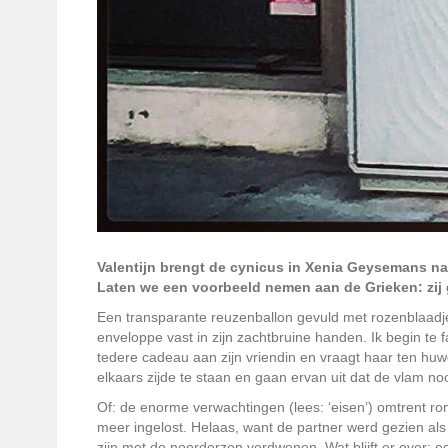
Valentijn brengt de cynicus in Xenia Geysemans na
Laten we een voorbeeld nemen aan de Grieken: zij g
Een transparante reuzenballon gevuld met rozenblaadjes 
enveloppe vast in zijn zachtbruine handen. Ik begin te 
tedere cadeau aan zijn vriendin en vraagt haar ten huw
elkaars zijde te staan en gaan ervan uit dat de vlam noo
Of: de enorme verwachtingen (lees: ‘eisen’) omtrent rom
meer ingelost. Helaas, want de partner werd gezien als 
zijn met de noorderzon verdwenen. Wat blijft er over: 