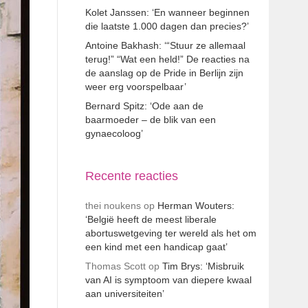
Kolet Janssen: ‘En wanneer beginnen
die laatste 1.000 dagen dan precies?’
Antoine Bakhash: ‘“Stuur ze allemaal
terug!” “Wat een held!” De reacties na
de aanslag op de Pride in Berlijn zijn
weer erg voorspelbaar’
Bernard Spitz: ‘Ode aan de
baarmoeder – de blik van een
gynaecoloog’
Recente reacties
thei noukens
op
Herman Wouters:
‘België heeft de meest liberale
abortuswetgeving ter wereld als het om
een kind met een handicap gaat’
Thomas Scott
op
Tim Brys: ‘Misbruik
van AI is symptoom van diepere kwaal
aan universiteiten’