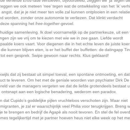
e verliefde Eros-fase vertoeven, bijvoorbeeld, zeggen we ‘ja’ tegen d
ggen we ook meteen ‘nee’ ­tegen wat de ontwikkeling van het ‘ik’ verhi
ngst, dat je je niet meer ten volle zal kunnen ontplooien in een relatie
d worden, ­zonder onze autonomie te verliezen. Dat klinkt verdacht
t deze spanning het
free-together
-gevoel.
huidige ­samenleving. Ik doel voornamelijk op de partnerkeuze, uit een
ngen zijn we vrij om te kiezen met wie we in zee gaan. Liefde wordt
aalde koers vaart. Voor diegenen die in het echte leven de juiste koer
e kunnen blijven eten, is er het buffet der buffetten: de datingapp Tin
 tot een gesprek. Swipe gewoon naar rechts. Klus geklaard!
wijls dat zij bestaat uit simpel toeval, een spontane ontmoeting, en dat
ct te leveren. Om het met de geniale woorden van psychiater Dirk De
ereld van de managers vergeten we dat de liefde grotendeels bestaat ui
omeen ontsnapt aan een logische benadering, wederom een paradox.
jn dat Cupido’s goddelijke pijlen vruchteloos verschoten zijn. Maar niet
granten, je zal er waarschijnlijk veel Philia voor terug­krijgen. Breng 
e te brengen en bedrijf de Agapè als nooit tevoren. En stel de fel over
mes tegelijkertijd met je partner hoeven heus niet elke week op het me