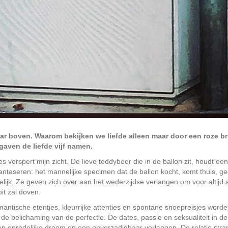
ar boven. Waarom bekijken we liefde alleen maar door een roze br
aven de liefde vijf namen.
verspert mijn zicht. De lieve teddybeer die in de ballon zit, houdt een
fantaseren: het mannelijke specimen dat de ballon kocht, komt thuis, ge
elijk. Ze geven zich over aan het wederzijdse verlangen om voor altijd 
it zal doven.
antische etentjes, kleurrijke attenties en spontane snoepreisjes worde
de belichaming van de perfectie. De dates, passie en seksualiteit in de 
een onredelijke droom en een onverzadigbaar verlangen. De relatie stra