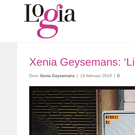
Xenia Geysemans: ‘Lie
Door
Xenia Geysemans
|
14 februari 2018
|
0