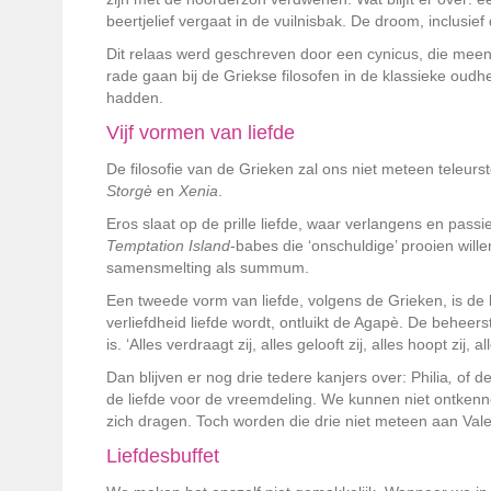
beertjelief vergaat in de vuilnisbak. De droom, inclusie
Dit relaas werd geschreven door een cynicus, die meent
rade gaan bij de Griekse filosofen in de klassieke oud
hadden.
Vijf vormen van liefde
De filosofie van de Grieken zal ons niet meteen teleurst
Storgè
en
Xenia
.
Eros
slaat op de prille liefde, waar verlangens en pas
Temptation Island
-babes die ‘onschuldige’ prooien will
samensmelting als summum.
Een tweede vorm van liefde, volgens de Grieken, is de l
verliefdheid liefde wordt, ontluikt de Agapè. De beheers
is. ‘Alles verdraagt zij, ­alles gelooft zij, alles hoopt zij,
Dan blijven er nog drie tedere kanjers over: Philia
,
of de
de liefde voor de vreemdeling. We kunnen niet ontkenn
zich dragen. Toch worden die drie niet meteen aan Valent
Liefdesbuffet