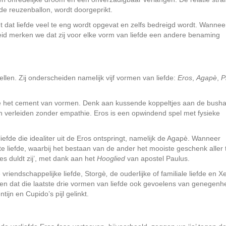
f de reuzenballon, wordt doorgeprikt.
 dat liefde veel te eng wordt opgevat en zelfs bedreigd wordt. Wannee
heid merken we dat zij voor elke vorm van liefde een andere benaming
ellen. Zij onderscheiden namelijk vijf vormen van liefde:
Eros
,
Agapè
,
P
sie het cement van vormen. Denk aan kussende koppeltjes aan de busha
en verleiden zonder empathie. Eros is een opwindend spel met fysieke
iefde die idealiter uit de Eros ontspringt, namelijk de Agapè. Wanneer
te liefde, waarbij het bestaan van de ander het mooiste geschenk aller 
 alles duldt zij’, met dank aan het
Hooglied
van apostel Paulus.
 vriendschappelijke liefde, Storgè
,
de ouderlijke of familiale liefde en
Xe
en dat die laatste drie vormen van liefde ook gevoelens van genegenhe
ijn en Cupido’s pijl gelinkt.