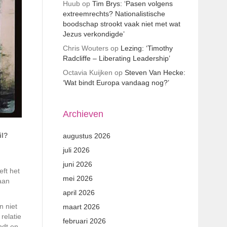
Huub
op
Tim Brys: ‘Pasen volgens
extreemrechts? Nationalistische
boodschap strookt vaak niet met wat
Jezus verkondigde’
Chris Wouters
op
Lezing: ‘Timothy
Radcliffe – Liberating Leadership’
Octavia Kuijken
op
Steven Van Hecke:
‘Wat bindt Europa vandaag nog?’
Archieven
il?
augustus 2026
juli 2026
juni 2026
eft het
mei 2026
aan
april 2026
n niet
maart 2026
relatie
februari 2026
ndt en