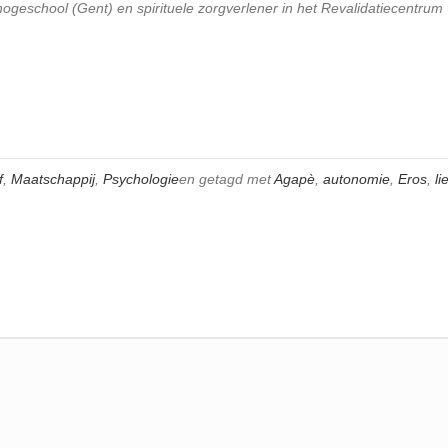
ogeschool (Gent) en spirituele zorgverlener in het Revalidatiecentrum
f
,
Maatschappij
,
Psychologie
en getagd met
Agapè
,
autonomie
,
Eros
,
li