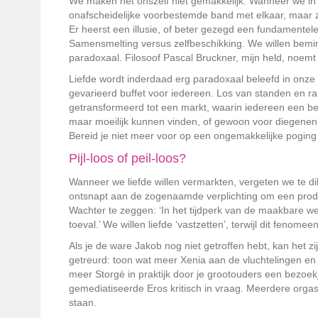
We maken het onszelf niet gemakkelijk. Wanneer we in d
onafscheidelijke voorbestemde band met elkaar, maar ze
Er heerst een illusie, of beter gezegd een fundamentele a
Samensmelting versus zelfbeschikking. We willen bemin
paradoxaal. Filosoof Pascal Bruckner, mijn held, noem
Liefde wordt inderdaad erg paradoxaal beleefd in onze 
gevarieerd buffet voor iedereen. Los van standen en ra
getransformeerd tot een markt, waarin iedereen een bep
maar moeilijk kunnen vinden, of gewoon voor diegenen di
Bereid je niet meer voor op een ongemakkelijke poging
Pijl-loos of peil-loos?
Wanneer we liefde willen vermarkten, vergeten we te dik
ontsnapt aan de zogenaamde verplichting om een produ
Wachter te zeggen: ‘In het tijdperk van de maakbare ­w
toeval.’ We willen liefde ‘vastzetten’, terwijl dit fen
Als je de ware Jakob nog niet getroffen hebt, kan het zi
getreurd: toon wat meer Xenia aan de vluchtelingen en mi
meer Storgè in praktijk door je grootouders een bezoekj
gemediatiseerde Eros kritisch in vraag. Meerdere orgas
staan.