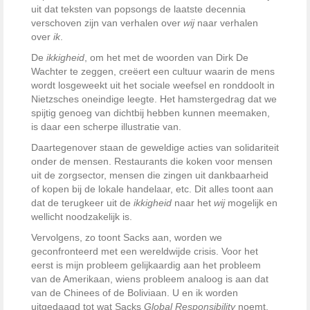
uit dat teksten van popsongs de laatste decennia
verschoven zijn van verhalen over
wij
naar verhalen
over
ik
.
De
ikkigheid
, om het met de woorden van Dirk De
Wachter te zeggen, creëert een cultuur waarin de mens
wordt losgeweekt uit het sociale weefsel en ronddoolt in
Nietzsches oneindige leegte. Het hamstergedrag dat we
spijtig genoeg van dichtbij hebben kunnen meemaken,
is daar een scherpe illustratie van.
Daartegenover staan de geweldige acties van solidariteit
onder de mensen. Restaurants die koken voor mensen
uit de zorgsector, mensen die zingen uit dankbaarheid
of kopen bij de lokale handelaar, etc. Dit alles toont aan
dat de terugkeer uit de
ikkigheid
naar het
wij
mogelijk en
wellicht noodzakelijk is.
Vervolgens, zo toont Sacks aan, worden we
geconfronteerd met een wereldwijde crisis. Voor het
eerst is mijn probleem gelijkaardig aan het probleem
van de Amerikaan, wiens probleem analoog is aan dat
van de Chinees of de Boliviaan. U en ik worden
uitgedaagd tot wat Sacks
Global Responsibility
noemt,