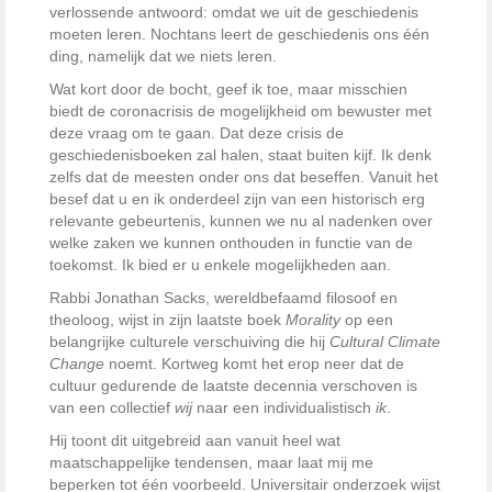
verlossende antwoord: omdat we uit de geschiedenis
moeten leren. Nochtans leert de geschiedenis ons één
ding, namelijk dat we niets leren.
Wat kort door de bocht, geef ik toe, maar misschien
biedt de coronacrisis de mogelijkheid om bewuster met
deze vraag om te gaan. Dat deze crisis de
geschiedenisboeken zal halen, staat buiten kijf. Ik denk
zelfs dat de meesten onder ons dat beseffen. Vanuit het
besef dat u en ik onderdeel zijn van een historisch erg
relevante gebeurtenis, kunnen we nu al nadenken over
welke zaken we kunnen onthouden in functie van de
toekomst. Ik bied er u enkele mogelijkheden aan.
Rabbi Jonathan Sacks, wereldbefaamd filosoof en
theoloog, wijst in zijn laatste boek
Morality
op een
belangrijke culturele verschuiving die hij
Cultural Climate
Change
noemt. Kortweg komt het erop neer dat de
cultuur gedurende de laatste decennia verschoven is
van een collectief
wij
naar een individualistisch
ik
.
Hij toont dit uitgebreid aan vanuit heel wat
maatschappelijke tendensen, maar laat mij me
beperken tot één voorbeeld. Universitair onderzoek wijst