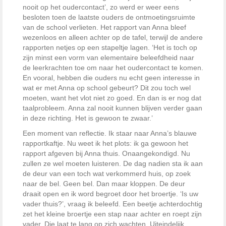
nooit op het oudercontact’, zo werd er weer eens
besloten toen de laatste ouders de ontmoetingsruimte
van de school verlieten. Het rapport van Anna bleef
wezenloos en alleen achter op de tafel, terwijl de andere
rapporten netjes op een stapeltje lagen. ‘Het is toch op
zijn minst een vorm van elementaire beleefdheid naar
de leerkrachten toe om naar het oudercontact te komen.
En vooral, hebben die ouders nu echt geen interesse in
wat er met Anna op school gebeurt? Dit zou toch wel
moeten, want het vlot niet zo goed. En dan is er nog dat
taalprobleem. Anna zal nooit kunnen blijven verder gaan
in deze richting. Het is gewoon te zwaar.’
Een moment van reflectie. Ik staar naar Anna’s blauwe
rapportkaftje. Nu weet ik het plots: ik ga gewoon het
rapport afgeven bij Anna thuis. Onaangekondigd. Nu
zullen ze wel moeten luisteren. De dag nadien sta ik aan
de deur van een toch wat verkommerd huis, op zoek
naar de bel. Geen bel. Dan maar kloppen. De deur
draait open en ik word begroet door het broertje. ‘Is uw
vader thuis?’, vraag ik beleefd. Een beetje achterdochtig
zet het kleine broertje een stap naar achter en roept zijn
vader. Die laat te lang op zich wachten. Uiteindelijk