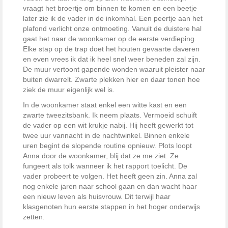
vraagt het broertje om binnen te komen en een beetje
later zie ik de vader in de inkomhal. Een peertje aan het
plafond verlicht onze ontmoeting. Vanuit de duistere hal
gaat het naar de woonkamer op de eerste verdieping.
Elke stap op de trap doet het houten gevaarte daveren
en even vrees ik dat ik heel snel weer beneden zal zijn.
De muur vertoont gapende wonden waaruit pleister naar
buiten dwarrelt. Zwarte plekken hier en daar tonen hoe
ziek de muur eigenlijk wel is.
In de woonkamer staat enkel een witte kast en een
zwarte tweezitsbank. Ik neem plaats. Vermoeid schuift
de vader op een wit krukje nabij. Hij heeft gewerkt tot
twee uur vannacht in de nachtwinkel. Binnen enkele
uren begint de slopende routine opnieuw. Plots loopt
Anna door de woonkamer, blij dat ze me ziet. Ze
fungeert als tolk wanneer ik het rapport toelicht. De
vader probeert te volgen. Het heeft geen zin. Anna zal
nog enkele jaren naar school gaan en dan wacht haar
een nieuw leven als huisvrouw. Dit terwijl haar
klasgenoten hun eerste stappen in het hoger onderwijs
zetten.