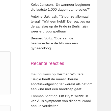
Kolet Janssen: ‘En wanneer beginnen
die laatste 1.000 dagen dan precies?’
Antoine Bakhash: ‘“Stuur ze allemaal
terug!” “Wat een held!” De reacties na
de aanslag op de Pride in Berlijn zijn
weer erg voorspelbaar’
Bernard Spitz: ‘Ode aan de
baarmoeder – de blik van een
gynaecoloog’
Recente reacties
thei noukens
op
Herman Wouters:
‘België heeft de meest liberale
abortuswetgeving ter wereld als het om
een kind met een handicap gaat’
Thomas Scott
op
Tim Brys: ‘Misbruik
van AI is symptoom van diepere kwaal
aan universiteiten’