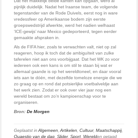
Dat het makkelijk beide kanten kan opgaan, werd al
pijnlijk duidelijk. Nadat het Iraanse team, de volgende
tegenstander van de Rode Duivels, eerst nog in ware
vredessfeer op Amerikaanse bodem zijn eerste
groepswedstrijd afwerkte, werd het nadien welhaast
‘ICE-gewijs’ naar Mexico gedeporteerd, tegen eerder
gemaakte afspraken in.
Als de FIFA hier, zoals te verwachten valt, niet op zal
reageren, hoop ik toch dat de ambiguïteit van zulke
taferelen niet aan ons voorbijgaat. Dat het WK zo voor
iedereen ook een kans is om stil te staan bij wat er
allemaal gaande is op het wereldtoneel, en daar vooral
iets aan te dóén, met dezelfde tomeloze energie die we
zo graag op en rond dat potsierlijke voetbalveldje aan
het werk zien. Zodat er ook over vier jaar nog een
wereld bestaat om zo’n kampioenschap voor te
organiseren.
Bron:
De Morgen
Geplaatst in
Algemeen
,
Artikelen
,
Cultuur
,
Maatschappij
,
Quaestio van de dag
,
Slider
,
Sport
,
Wereld
en getagd