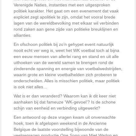
Verenigde Naties, instanties met een uitgesproken
politiek karakter. Het gaat om een evenement dat vaak
expliciet zegt apolitiek te zijn, omdat het vooral brede
lagen van de wereldbevolking met elkaar wil verbinden
rond zaken aan gene zijde van politieke breuklijnen en
allianties.
En ofschoon politiek bij zo’n gehypet event natuurlijk
nooit echt ver weg is, weet het WK voetbal toch al bijna
een eeuw mensen van allerlei rang en stand en uit alle
uithoeken van de wereld samen te brengen rond de
zinderende spanning en energie van voetbalwedstrijden,
waarin grote en kleine voetbalhelden zich proberen te
onderscheiden. Alles is misschien politiek, maar politiek
is ook niet alles…
Wat is er dan veranderd? Waarom kan ik dit keer niet
aanhaken bij dat fameuze ‘WK-gevoel’? Is de schone
schijn van eenheid en verbinding uitgewerkt?
Een antwoord op deze vragen kwam uit onverwachte
hoek, toen ik afgelopen weekend in de Ancienne
Belgique de laatste voorstelling bijwoonde van de
veelgeprezen productie
One Song
van Miet Warlop en