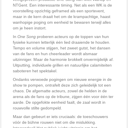
NTGent. Een interessante timing. Net als een WK is de
voorstelling opzichtig geframed als een sportevent,
maar in de kern draait het om de krampachtige, haast
wanhopige poging om eenheid te bewaren terwijl alles
om je heen instort.
In
One Song
proberen acteurs op de toppen van hun
fysieke kunnen letterlijk één lied draaiende te houden.
Tempo en volume stijgen, het zweet gutst, het dansen
van de fans en hun cheerleader wordt alsmaar
uitzinniger. Maar de harmonie brokkelt onvermijdelijk af.
Uitputting, individuele grillen en natuurlijke calamiteiten
saboteren het spektakel.
Ondanks verwoede pogingen om nieuwe energie in de
show te pompen, ontrafelt deze zich geleidelijk tot een
chaos. De afgematte acteurs, zowel de helden in de
arena als de fans op de tribune, zijgen één voor één ter
aarde. De opgefokte eenheid faalt, de zaal wordt in
rouwvolle stilte gedompeld.
Maar dan gebeurt er iets cruciaals: de toeschouwers
vóór de bühne rouwen niet om die mislukking.