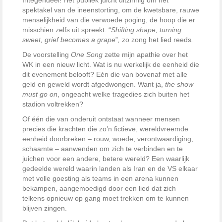
Integendeel! Het publiek juicht uitzinnig om het
spektakel van de ineenstorting, om de kwetsbare, rauwe
menselijkheid van die verwoede poging, de hoop die er
misschien zelfs uit spreekt. “
Shifting shape, turning
sweet, grief becomes a grape
”
,
zo zong het lied reeds
.
De voorstelling
One Song
zette mijn apathie over het
WK in een nieuw licht. Wat is nu werkelijk de eenheid die
dit evenement belooft? Eén die van bovenaf met alle
geld en geweld wordt afgedwongen. Want ja,
the show
must go on
, ongeacht welke tragedies zich buiten het
stadion voltrekken?
Of één die van onderuit ontstaat wanneer mensen
precies die krachten die zo’n fictieve, wereldvreemde
eenheid doorbreken – rouw, woede, verontwaardiging,
schaamte – aanwenden om zich te verbinden en te
juichen voor een andere, betere
wereld? Een waarlijk
gedeelde wereld waarin landen als Iran en de VS elkaar
met volle goesting als teams in een arena kunnen
bekampen, aangemoedigd door een lied dat zich
telkens opnieuw op gang moet trekken om te kunnen
blijven zingen.