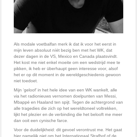
Als modale voetbalfan merk ik dat ik voor het eerst in
mijn leven absoluut níét bezig ben met het WK, dat
dezer dagen in de VS, Mexico en Canada plaatsvindt.
Het kost me niet enkel moeite om een wedstrijd mee te
pikken, ik heb er überhaupt geen interesse voor, alsof
het er op dit moment in de wereldgeschiedenis gewoon
niet toedoet.
Mijn ‘geloof’ in het hele idee van een WK wankelt, alle
via het radionieuws vernomen doelpunten van Messi,
Mbappé en Haaland ten spijt. Tegen de achtergrond van
alle tragedies die zich op het wereldtoneel voltrekken,
lijkt het plezier en de verbinding die het belooft me meer
dan ooit een cynische farce.
Voor de duidelijkheid: dit gevoel verontrust me. Het gaat
hier namelijk niet om het Internationaal Strafhof of de