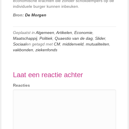
economische krachten die zonder schokdempers op de
individuele burger kunnen inbeuken.
Bron:
De Morgen
Geplaatst in
Algemeen
,
Artikelen
,
Economie
,
Maatschappij
,
Politiek
,
Quaestio van de dag
,
Slider
,
Sociaal
en getagd met
CM
,
middenveld
,
mutualiteiten
,
vakbonden
,
ziekenfonds
Laat een reactie achter
Reacties