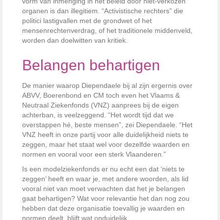
vorm van inmenging in het beleid door niet-verkozen
organen is dan illegitiem. “Activistische rechters” die
politici lastigvallen met de grondwet of het
mensenrechtenverdrag, of het traditionele middenveld,
worden dan doelwitten van kritiek.
Belangen behartigen
De manier waarop Diependaele bij al zijn ergernis over
ABVV, Boerenbond en CM toch even het Vlaams &
Neutraal Ziekenfonds (VNZ) aanprees bij de eigen
achterban, is veelzeggend. “Het wordt tijd dat we
overstappen hé, beste mensen”, zei Diependaele. “Het
VNZ heeft in onze partij voor alle duidelijkheid niets te
zeggen, maar het staat wel voor dezelfde waarden en
normen en vooral voor een sterk Vlaanderen.”
Is een modelziekenfonds er nu echt een dat ‘niets te
zeggen’ heeft en waar je, met andere woorden, als lid
vooral niet van moet verwachten dat het je belangen
gaat behartigen? Wat voor relevantie het dan nog zou
hebben dat deze organisatie toevallig je waarden en
normen deelt, blijft wat onduidelijk.