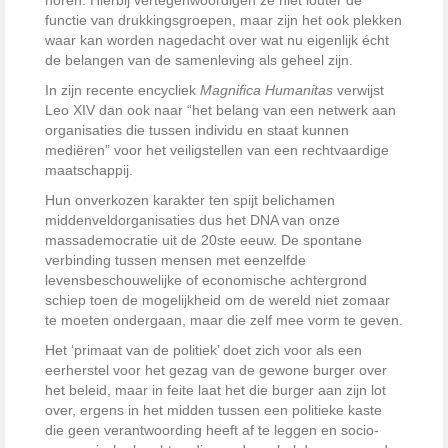
horen. Hierbij vertegenwoordigen ze niet louter de
functie van drukkingsgroepen, maar zijn het ook plekken
waar kan worden nagedacht over wat nu eigenlijk écht
de belangen van de samenleving als geheel zijn.
In zijn recente encycliek
Magnifica Humanitas
verwijst
Leo XIV dan ook naar “het belang van een netwerk aan
organisaties die tussen individu en staat kunnen
mediëren” voor het veiligstellen van een rechtvaardige
maatschappij.
Hun onverkozen karakter ten spijt belichamen
middenveldorganisaties dus het DNA van onze
massademocratie uit de 20ste eeuw. De spontane
verbinding tussen mensen met eenzelfde
levensbeschouwelijke of economische achtergrond
schiep toen de mogelijkheid om de wereld niet zomaar
te moeten ondergaan, maar die zelf mee vorm te geven.
Het ‘primaat van de politiek’ doet zich voor als een
eerherstel voor het gezag van de gewone burger over
het beleid, maar in feite laat het die burger aan zijn lot
over, ergens in het midden tussen een politieke kaste
die geen verantwoording heeft af te leggen en socio-