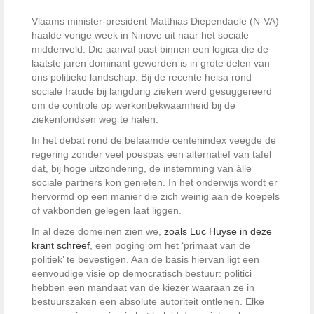
Vlaams minister-president Matthias Diependaele (N-VA)
haalde vorige week in Ninove uit naar het sociale
middenveld. Die aanval past binnen een logica die de
laatste jaren dominant geworden is in grote delen van
ons politieke landschap. Bij de recente heisa rond
sociale fraude bij langdurig zieken werd gesuggereerd
om de controle op werkonbekwaamheid bij de
ziekenfondsen weg te halen.
In het debat rond de befaamde centenindex veegde de
regering zonder veel poespas een alternatief van tafel
dat, bij hoge uitzondering, de instemming van álle
sociale partners kon genieten. In het onderwijs wordt er
hervormd op een manier die zich weinig aan de koepels
of vakbonden gelegen laat liggen.
In al deze domeinen zien we,
zoals Luc Huyse in deze
krant schreef
, een poging om het ‘primaat van de
politiek’ te bevestigen. Aan de basis hiervan ligt een
eenvoudige visie op democratisch bestuur: politici
hebben een mandaat van de kiezer waaraan ze in
bestuurszaken een absolute autoriteit ontlenen. Elke