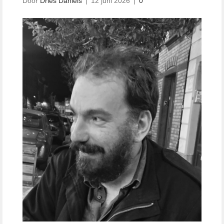
Door
Dries Daniels
|
12 juni 2026
|
0