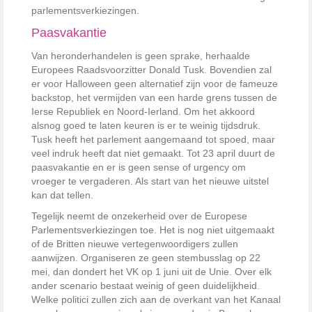
parlementsverkiezingen.
Paasvakantie
Van heronderhandelen is geen sprake, herhaalde
Europees Raadsvoorzitter Donald Tusk. Bovendien zal
er voor Halloween geen alternatief zijn voor de fameuze
backstop, het vermijden van een harde grens tussen de
Ierse Republiek en Noord-Ierland. Om het akkoord
alsnog goed te laten keuren is er te weinig tijdsdruk.
Tusk heeft het parlement aangemaand tot spoed, maar
veel indruk heeft dat niet gemaakt. Tot 23 april duurt de
paasvakantie en er is geen sense of urgency om
vroeger te vergaderen. Als start van het nieuwe uitstel
kan dat tellen.
Tegelijk neemt de onzekerheid over de Europese
Parlementsverkiezingen toe. Het is nog niet uitgemaakt
of de Britten nieuwe vertegenwoordigers zullen
aanwijzen. Organiseren ze geen stembusslag op 22
mei, dan dondert het VK op 1 juni uit de Unie. Over elk
ander scenario bestaat weinig of geen duidelijkheid.
Welke politici zullen zich aan de overkant van het Kanaal