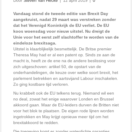
Door
Steven Van Hecke
|
12 april 2019
|
0
Vandaag stond de tweede editie van Brexit Day
aangekruist, nadat 29 maart was verstreken zonder
dat het Verenigd Koninkrijk de EU verliet. De EU
koos woensdag voor nieuw uitstel. Nu dreigt de
Unie voor het eerst zelf slachtoffer te worden van de
eindeloze brexitsaga.
Uitstel is klaarblijkelijk besmettelijk. De Britse premier
Theresa May had er al een patent op. Sinds ze aan de
macht is, heeft ze de ene na de andere beslissing voor
zich uitgeschoven: artikel 50, de opstart van de
onderhandelingen, de keuze over welke soort brexit, het
parlement betrekken en aartsvijand Labour inschakelen.
Zo ging kostbare tijd verloren.
Nu krabbelt ook de EU telkens terug. Niemand wil een
no deal, zowat het enige waarover Londen en Brussel
akkoord gaan. Maar de EU-leiders durven de Britten niet
voor het blok te plaatsen. De eigen rode lijnen worden
ingetrokken en May krijgt opnieuw meer tijd om het
brexitakkoord te redden.
Die toegeving komt er zonder waterdichte garanties,