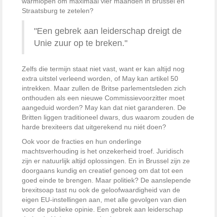
warmlopen om maximaal vier maanden in Brussel en
Straatsburg te zetelen?
Een gebrek aan leiderschap dreigt de
Unie zuur op te breken.
Zelfs die termijn staat niet vast, want er kan altijd nog
extra uitstel verleend worden, of May kan artikel 50
intrekken. Maar zullen de Britse parlementsleden zich
onthouden als een nieuwe Commissievoorzitter moet
aangeduid worden? May kan dat niet garanderen. De
Britten liggen traditioneel dwars, dus waarom zouden de
harde brexiteers dat uitgerekend nu niét doen?
Ook voor de fracties en hun onderlinge
machtsverhouding is het onzekerheid troef. Juridisch
zijn er natuurlijk altijd oplossingen. En in Brussel zijn ze
doorgaans kundig en creatief genoeg om dat tot een
goed einde te brengen. Maar politiek? De aanslepende
brexitsoap tast nu ook de geloofwaardigheid van de
eigen EU-instellingen aan, met alle gevolgen van dien
voor de publieke opinie. Een gebrek aan leiderschap