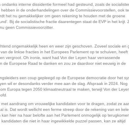
 ondanks interne dissidentie formeel had gesteund, zoals de socialiste
 hebben in de onder­handelingen over de Commissievoorstellen, ook t
ordt het nu gemakkelijker om geen rekening te houden met de groene
d’. Bij de socialistische fractie daarentegen staat de EVP in het krijt.
 nu geen Commissie­voorzitter.
chtend ongemakkelijk heen en weer zijn geschoven. Zoveel sociale en
van de linkse fracties in het Europees Parlement op te schuiven, heeft
ngen vergroot. Oh ironie, want had Von der Leyen haar verrassende
an de Europese Raad te danken en zou ze daardoor niet eeuwig in de
ngsleiders een coup gepleegd op de Europese democratie door het s
yen wil er desondanks verder mee aan de slag. Afspraak in 2024. Nog 
n om Europa tegen 2050 klimaatneutraal te maken, terwijl Von der Leye
ofd.
 met aandrang om vrouwelijke kandidaten voor te dragen, zodat ze aa
is. Dat wordt wellicht een ferme streep door de rekening van en kele
n kan hier na haar belofte aan het Parlement onmogelijk op terugkomen
: kandidaten die niet in haar ingewikkelde puzzel passen, kan ze altijd