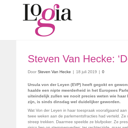
Steven Van Hecke: ‘D
Door
Steven Van Hecke
|
18 juli 2019
|
0
Ursula von der Leyen (EVP) heeft gegokt en gewon
haalde een nipte meerderheid in het Europees Parl
uiteindelijk zullen we nooit precies weten wie haa
zijn, is sinds dinsdag wel duidelijker geworden.
Wat Von der Leyen in haar toespraak voorafgaand aan d
twee weken aan de parlementsfracties had verteld. Ze w
streep trekken. Daarmee speelde ze blufpoker. Ze pres
risico liep op stemmenverlies: ter rechterzijde, maar we