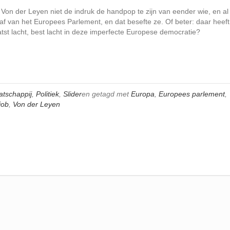
 Von der Leyen niet de indruk de handpop te zijn van eender wie, en al
s af van het Europees Parlement, en dat besefte ze. Of beter: daar heeft
atst lacht, best lacht in deze imperfecte Europese democratie?
tschappij
,
Politiek
,
Slider
en getagd met
Europa
,
Europees parlement
,
job
,
Von der Leyen