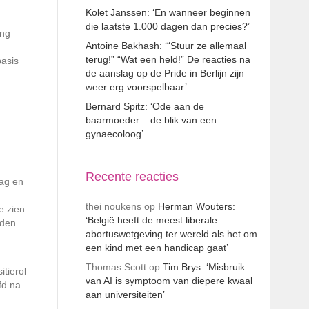
Kolet Janssen: ‘En wanneer beginnen
die laatste 1.000 dagen dan precies?’
ing
Antoine Bakhash: ‘“Stuur ze allemaal
terug!” “Wat een held!” De reacties na
basis
de aanslag op de Pride in Berlijn zijn
weer erg voorspelbaar’
Bernard Spitz: ‘Ode aan de
baarmoeder – de blik van een
gynaecoloog’
Recente reacties
tag en
thei noukens
op
Herman Wouters:
e zien
‘België heeft de meest liberale
dden
abortuswetgeving ter wereld als het om
een kind met een handicap gaat’
Thomas Scott
op
Tim Brys: ‘Misbruik
tierol
van AI is symptoom van diepere kwaal
fd na
aan universiteiten’