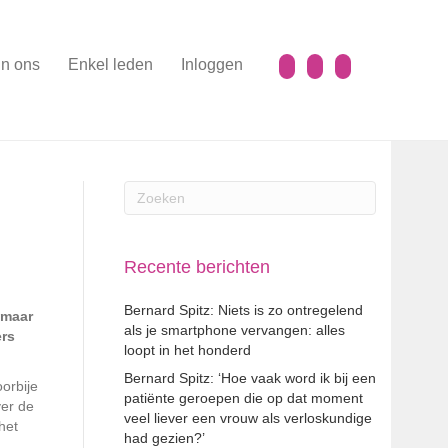
n ons
Enkel leden
Inloggen
Recente berichten
Bernard Spitz: Niets is zo ontregelend
 maar
als je smartphone vervangen: alles
ers
loopt in het honderd
Bernard Spitz: ‘Hoe vaak word ik bij een
orbije
patiënte geroepen die op dat moment
ver de
veel liever een vrouw als verloskundige
het
had gezien?’