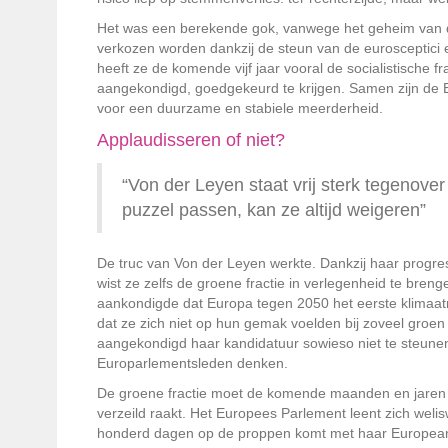
Het was een berekende gok, vanwege het geheim van d
verkozen worden dankzij de steun van de eurosceptici e
heeft ze de komende vijf jaar vooral de socialistische fr
aangekondigd, goedgekeurd te krijgen. Samen zijn de 
voor een duurzame en stabiele meerderheid.
Applaudisseren of niet?
“Von der Leyen staat vrij sterk tegenover
puzzel passen, kan ze altijd weigeren”
De truc van Von der Leyen werkte. Dankzij haar progres
wist ze zelfs de groene fractie in verlegenheid te brenge
aankondigde dat Europa tegen 2050 het eerste klimaatn
dat ze zich niet op hun gemak voelden bij zoveel groen 
aangekondigd haar kandidatuur sowieso niet te steunen
Europarlementsleden denken.
De groene fractie moet de komende maanden en jaren opl
verzeild raakt. Het Europees Parlement leent zich weli
honderd dagen op de proppen komt met haar European 