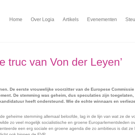
Home
Over Logia
Artikels
Evenementen
Steu
e truc van Von der Leyen’
nen. De eerste vrouwelijke voorzitter van de Europese Commissie
ement. De stemming was geheim, dus speculaties zijn toegelaten,
r kandidatuur heeft ondersteund. Wie de echte winnaars en verliez
e geheime stemming allemaal beloofde, lag in de lijn van wat ze de vo
ilde zo veel mogelijk socialistische en groene Euro­parlementsleden o
enteerde een erg sociale en groene agenda die zo ambitieus is dat ze 
llicht ook binnen de EVP.