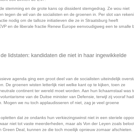
e stemming en de grote kans op dissident stemgedrag. Ze wou niet
n tegen de wil van de socialisten en de groenen in. Per slot van reken
actie nodig om de talloze initiatieven die ze in Straatsburg heeft
EVP en de liberale fractie Renew Europe eenvoudigweg een te smalle 
 de lidstaten: kandidaten die niet in haar ingewikkelde
sieve agenda ging een groot deel van de socialisten uiteindelijk overs
n. De groenen wisten letterlijk niet welke kant op te kijken, toen ze
eutrale continent ter wereld moet worden. Aan hun lichaamstaal was t
voluntarisme van de Duitse minister van Defensie, terwijl zij vooraf ha
. Mogen we nu toch applaudisseren of niet, zag je veel groene
etten dat ze ondanks hun verkiezingswinst niet in een steriele opposi
swaar niet tot vaste meerderheden, maar als Von der Leyen zoals beloo
Green Deal, kunnen ze die toch moeilijk opnieuw zomaar afschieten.