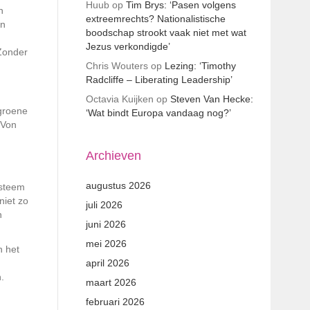
Huub
op
Tim Brys: ‘Pasen volgens
n
extreemrechts? Nationalistische
en
boodschap strookt vaak niet met wat
Jezus verkondigde’
 Zonder
Chris Wouters
op
Lezing: ‘Timothy
Radcliffe – Liberating Leadership’
Octavia Kuijken
op
Steven Van Hecke:
 groene
‘Wat bindt Europa vandaag nog?’
 Von
Archieven
augustus 2026
ysteem
niet zo
juli 2026
n
juni 2026
mei 2026
n het
april 2026
.
maart 2026
februari 2026