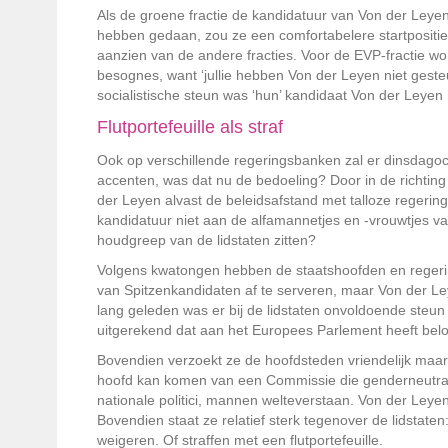
Als de groene fractie de kandidatuur van Von der Leyen
hebben gedaan, zou ze een comfortabelere startpositie
aanzien van de andere fracties. Voor de EVP-fractie w
besognes, want ‘jullie hebben Von der Leyen niet gesteun
socialistische steun was ‘hun’ kandidaat Von der Leyen
Flutportefeuille als straf
Ook op verschillende regerings­banken zal er dinsdago
accenten, was dat nu de bedoeling? Door in de richting 
der Leyen alvast de beleidsafstand met talloze regeri
kandidatuur niet aan de alfamannetjes en -vrouwtjes v
houdgreep van de lidstaten zitten?
Volgens kwatongen hebben de staatshoofden en regeri
van Spitzenkandidaten af te serveren, maar Von der Le
lang geleden was er bij de lidstaten onvoldoende steu
uitgerekend dat aan het Europees Parlement heeft belo
Bovendien verzoekt ze de hoofdsteden vriendelijk maar
hoofd kan komen van een Commissie die genderneutraal 
nationale politici, mannen welteverstaan. Von der Leye
Bovendien staat ze relatief sterk tegenover de lidstaten
weigeren. Of straffen met een flutportefeuille.