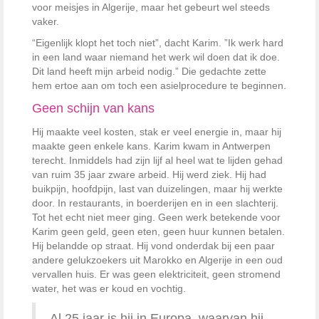
voor meisjes in Algerije, maar het gebeurt wel steeds
vaker.
“Eigenlijk klopt het toch niet”, dacht Karim. ”Ik werk hard
in een land waar niemand het werk wil doen dat ik doe.
Dit land heeft mijn arbeid nodig.” Die gedachte zette
hem ertoe aan om toch een asielprocedure te beginnen.
Geen schijn van kans
Hij maakte veel kosten, stak er veel energie in, maar hij
maakte geen enkele kans. Karim kwam in Antwerpen
terecht. Inmiddels had zijn lijf al heel wat te lijden gehad
van ruim 35 jaar zware arbeid. Hij werd ziek. Hij had
buikpijn, hoofdpijn, last van duizelingen, maar hij werkte
door. In restaurants, in boerderijen en in een slachterij.
Tot het echt niet meer ging. Geen werk betekende voor
Karim geen geld, geen eten, geen huur kunnen betalen.
Hij belandde op straat. Hij vond onderdak bij een paar
andere gelukzoekers uit Marokko en Algerije in een oud
vervallen huis. Er was geen elektriciteit, geen stromend
water, het was er koud en vochtig.
Al 25 jaar is hij in Europa, waarvan hij