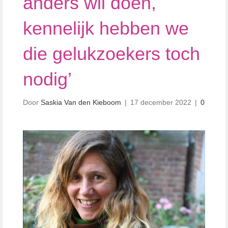
anders wil doen,
kennelijk hebben we
die gelukzoekers toch
nodig’
Door
Saskia Van den Kieboom
|
17 december 2022
|
0