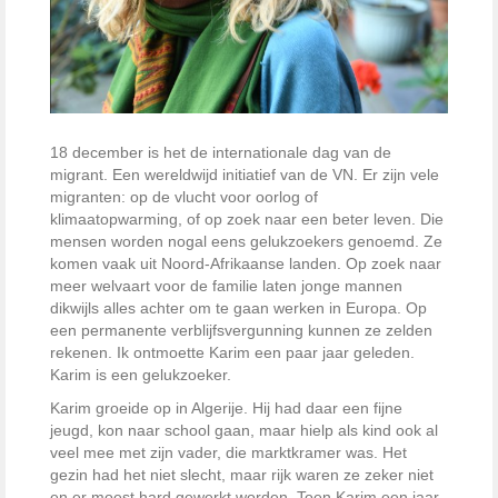
18 december is het de internationale dag van de
migrant. Een wereldwijd initiatief van de VN. Er zijn vele
migranten: op de vlucht voor oorlog of
klimaatopwarming, of op zoek naar een beter leven. Die
mensen worden nogal eens gelukzoekers genoemd. Ze
komen vaak uit Noord-Afrikaanse landen. Op zoek naar
meer welvaart voor de familie laten jonge mannen
dikwijls alles achter om te gaan werken in Europa. Op
een permanente verblijfsvergunning kunnen ze zelden
rekenen. Ik ontmoette Karim een paar jaar geleden.
Karim is een gelukzoeker.
Karim groeide op in Algerije. Hij had daar een fijne
jeugd, kon naar school gaan, maar hielp als kind ook al
veel mee met zijn vader, die marktkramer was. Het
gezin had het niet slecht, maar rijk waren ze zeker niet
en er moest hard gewerkt worden. Toen Karim een jaar