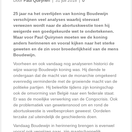
Door
Paul Quirynen
|
31 juli 2018
|
0
25 jaar na het overlijden van koning Boudewijn
verschijnen veel analyses waarbij steevast
verwezen wordt naar de abortuskwestie toen hij
weigerde een goedgekeurde wet te ondertekenen.
Maar voor Paul Quirynen moeten we de koning
anders herinneren en vooral kijken naar het sterke
geweten en de zin voor broederlijkheid van de mens
Boudewijn.
Voorheen en ook vandaag nog analyseren historici de
wijze waarop Boudewijn koning was. Hij diende te
ondergaan dat de macht van de monarchie omgekeerd
evenredig verminderde met de groeiende macht van de
politieke partijen. Hij beleefde tijdens zijn koningschap
ook de omvorming van België naar een federale staat.
Er was de moeilijke verwerking van de Congocrisis. Ook
de problematiek van gewetensnood om en rond de
abortuskwestie is veelbesproken geweest. Oordelen
terzake zal uiteindelijk de geschiedenis doen.
Vandaag Boudewijn in herinnering brengen is evenwel
vooral ook verwijzen naar zijn maatschappelijk