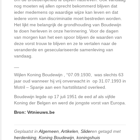
nog moeten wij allen oprecht bekommerd blijven dat
ieder medemens op waardige wijze kan leven en dat
iedere vorm van discriminatie moet bestreden worden.
Het lijkt me belangrijk de grondhouding van Boudewijn
te doen herleven in onze herinnering. Voor de dagen
van morgen kan het een spoor blijven de waarden van
deze vorst trouw te blijven en ze te vertalen naar de
veranderde en geseculariseerde samenleving van
vandaag.
__
Wijlen Koning Boudewijn , °07.09.1930, was slechts 63
jaar oud wanneer hij vrij onverwacht in op 31.07.1993 in
Motril – Spanje aan een hartstilstand overleed.
Boudewijn legde op 17 juli 1951 de eed af als vijfde
Koning der Belgen en werd de jongste vorst van Europa.
Bron: Vrtnieuws.be
Geplaatst in
Algemeen
,
Artikelen
,
Slider
en getagd met
herdenking
,
Koning Boudewijn
,
koningshuis