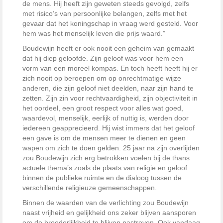
de mens. Hij heeft zijn geweten steeds gevolgd, zelfs
met risico’s van persoonlijke belangen, zelfs met het
gevaar dat het koningschap in vraag werd gesteld. Voor
hem was het menselijk leven die prijs waard.”
Boudewijn heeft er ook nooit een geheim van gemaakt
dat hij diep geloofde. Zijn geloof was voor hem een
vorm van een moreel kompas. En toch heeft heeft hij er
zich nooit op beroepen om op onrechtmatige wijze
anderen, die zijn geloof niet deelden, naar zijn hand te
zetten. Zijn zin voor rechtvaardigheid, zijn objectiviteit in
het oordeel, een groot respect voor alles wat goed,
waardevol, menselijk, eerlijk of nuttig is, werden door
iedereen geapprecieerd. Hij wist immers dat het geloof
een gave is om de mensen meer te dienen en geen
wapen om zich te doen gelden. 25 jaar na zijn overlijden
zou Boudewijn zich erg betrokken voelen bij de thans
actuele thema’s zoals de plaats van religie en geloof
binnen de publieke ruimte en de dialoog tussen de
verschillende religieuze gemeenschappen.
Binnen de waarden van de verlichting zou Boudewijn
naast vrijheid en gelijkheid ons zeker blijven aansporen
om de broederlijkheid te blijven nastreven. Ook vandaag