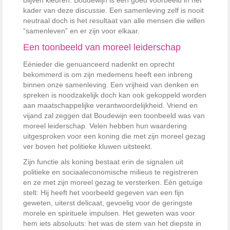
blijven kleuren. Boudewijn is een goed voorbeeld in het
kader van deze discussie. Een samenleving zelf is nooit
neutraal doch is het resultaat van alle mensen die willen
“samenleven” en er zijn voor elkaar.
Een toonbeeld van moreel leiderschap
Eénieder die genuanceerd nadenkt en oprecht
bekommerd is om zijn medemens heeft een inbreng
binnen onze samenleving. Een vrijheid van denken en
spreken is noodzakelijk doch kan ook gekoppeld worden
aan maatschappelijke verantwoordelijkheid. Vriend en
vijand zal zeggen dat Boudewijn een toonbeeld was van
moreel leiderschap. Velen hebben hun waardering
uitgesproken voor een koning die met zijn moreel gezag
ver boven het politieke kluwen uitsteekt.
Zijn functie als koning bestaat erin de signalen uit
politieke en sociaaleconomische milieus te registreren
en ze met zijn moreel gezag te versterken. Eén getuige
stelt: Hij heeft het voorbeeld gegeven van een fijn
geweten, uiterst delicaat, gevoelig voor de geringste
morele en spirituele impulsen. Het geweten was voor
hem iets absoluuts: het was de stem van het diepste in