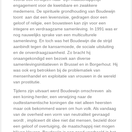
engagement voor de kwetsbare en zwakkere
medemens. De spirituele grondhouding van Boudewijn
toont aan dat een levensvisie, gedragen door een
geloof of religie, een bouwsteen kan zijn voor een
integere en verdraagzame samenleving. In 1991 was er
nog nauwelijks sprake van een multiculturele
samenleving. En toch was het Boudewijn die de strijd
aanbindt tegen de kansarmoede, de sociale uitsluiting
en de onverdraagzaamheid. Zo bracht hij
onaangekondigd een bezoek aan diverse
samenlevingsinitiatieven in Brussel en in Borgerhout. Hij
was ook erg betrokken bij de problematiek van
mensenhandel en exploitatie van vrouwen in de wereld
van prostitutie.
Tijdens zijn uitvaart werd Boudewijn omschreven als
een koning-herder, een verwijzing naar de
oudtestamentische koningen die niet alleen heersten
maar ook bekommerd waren om hun volk. Als vandaag
van de overheid een vorm van neutraliteit gevraagd
wordt , impliceert dit idee niet dat mensen, bezield door
een geloof of overtuiging, de maatschappij niet mogen