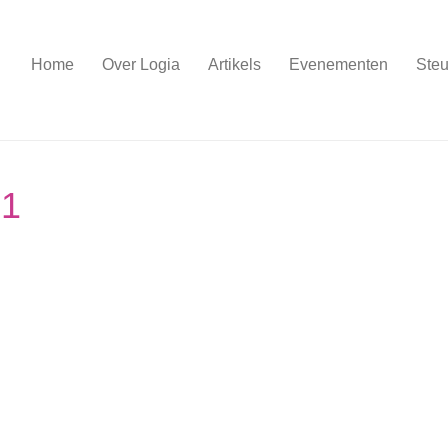
Home
Over Logia
Artikels
Evenementen
Steu
71