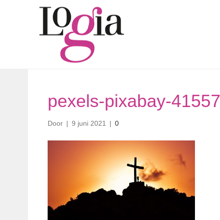
pexels-pixabay-4155
Door
|
9 juni 2021
|
0