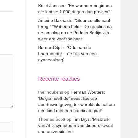
Kolet Janssen: ‘En wanneer beginnen
die laatste 1.000 dagen dan precies?’
Antoine Bakhash: ‘“Stuur ze allemaal
terug!” “Wat een held!” De reacties na
de aanslag op de Pride in Berlijn zijn
weer erg voorspelbaar’
Bernard Spitz: ‘Ode aan de
baarmoeder – de blik van een
gynaecoloog’
Recente reacties
thei noukens
op
Herman Wouters:
‘België heeft de meest liberale
abortuswetgeving ter wereld als het om
een kind met een handicap gaat’
Thomas Scott
op
Tim Brys: ‘Misbruik
van AI is symptoom van diepere kwaal
aan universiteiten’