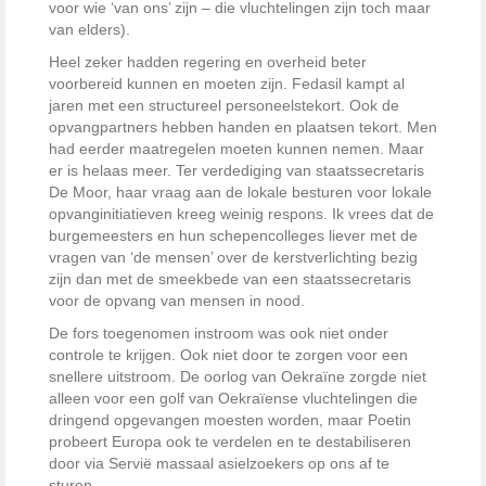
voor wie ‘van ons’ zijn – die vluchtelingen zijn toch maar
van elders).
Heel zeker hadden regering en overheid beter
voorbereid kunnen en moeten zijn. Fedasil kampt al
jaren met een structureel personeelstekort. Ook de
opvangpartners hebben handen en plaatsen tekort. Men
had eerder maatregelen moeten kunnen nemen. Maar
er is helaas meer. Ter verdediging van staatssecretaris
De Moor, haar vraag aan de lokale besturen voor lokale
opvanginitiatieven kreeg weinig respons. Ik vrees dat de
burgemeesters en hun schepencolleges liever met de
vragen van ‘de mensen’ over de kerstverlichting bezig
zijn dan met de smeekbede van een staatssecretaris
voor de opvang van mensen in nood.
De fors toegenomen instroom was ook niet onder
controle te krijgen. Ook niet door te zorgen voor een
snellere uitstroom. De oorlog van Oekraïne zorgde niet
alleen voor een golf van Oekraïense vluchtelingen die
dringend opgevangen moesten worden, maar Poetin
probeert Europa ook te verdelen en te destabiliseren
door via Servië massaal asielzoekers op ons af te
sturen.