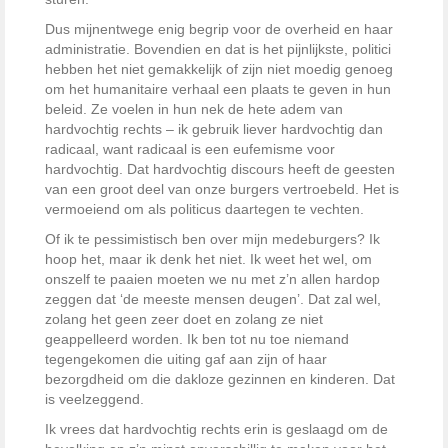
Dus mijnentwege enig begrip voor de overheid en haar
administratie. Bovendien en dat is het pijnlijkste, politici
hebben het niet gemakkelijk of zijn niet moedig genoeg
om het humanitaire verhaal een plaats te geven in hun
beleid. Ze voelen in hun nek de hete adem van
hardvochtig rechts – ik gebruik liever hardvochtig dan
radicaal, want radicaal is een eufemisme voor
hardvochtig. Dat hardvochtig discours heeft de geesten
van een groot deel van onze burgers vertroebeld. Het is
vermoeiend om als politicus daartegen te vechten.
Of ik te pessimistisch ben over mijn medeburgers? Ik
hoop het, maar ik denk het niet. Ik weet het wel, om
onszelf te paaien moeten we nu met z’n allen hardop
zeggen dat ‘de meeste mensen deugen’. Dat zal wel,
zolang het geen zeer doet en zolang ze niet
geappelleerd worden. Ik ben tot nu toe niemand
tegengekomen die uiting gaf aan zijn of haar
bezorgdheid om die dakloze gezinnen en kinderen. Dat
is veelzeggend.
Ik vrees dat hardvochtig rechts erin is geslaagd om de