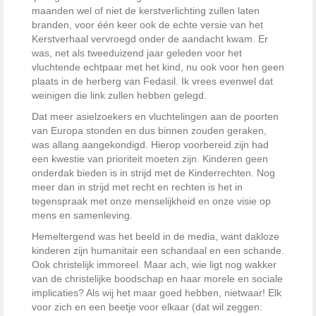
maanden wel of niet de kerstverlichting zullen laten
branden, voor één keer ook de echte versie van het
Kerstverhaal vervroegd onder de aandacht kwam. Er
was, net als tweeduizend jaar geleden voor het
vluchtende echtpaar met het kind, nu ook voor hen geen
plaats in de herberg van Fedasil. Ik vrees evenwel dat
weinigen die link zullen hebben gelegd.
Dat meer asielzoekers en vluchtelingen aan de poorten
van Europa stonden en dus binnen zouden geraken,
was allang aangekondigd. Hierop voorbereid zijn had
een kwestie van prioriteit moeten zijn. Kinderen geen
onderdak bieden is in strijd met de Kinderrechten. Nog
meer dan in strijd met recht en rechten is het in
tegenspraak met onze menselijkheid en onze visie op
mens en samenleving.
Hemeltergend was het beeld in de media, want dakloze
kinderen zijn humanitair een schandaal en een schande.
Ook christelijk immoreel. Maar ach, wie ligt nog wakker
van de christelijke boodschap en haar morele en sociale
implicaties? Als wij het maar goed hebben, nietwaar! Elk
voor zich en een beetje voor elkaar (dat wil zeggen: