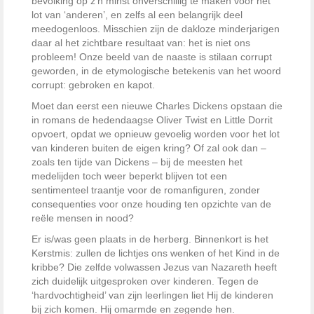
bevolking op z’n minst onverschillig te maken voor het
lot van ‘anderen’, en zelfs al een belangrijk deel
meedogenloos. Misschien zijn de dakloze minderjarigen
daar al het zichtbare resultaat van: het is niet ons
probleem! Onze beeld van de naaste is stilaan corrupt
geworden, in de etymologische betekenis van het woord
corrupt: gebroken en kapot.
Moet dan eerst een nieuwe Charles Dickens opstaan die
in romans de hedendaagse Oliver Twist en Little Dorrit
opvoert, opdat we opnieuw gevoelig worden voor het lot
van kinderen buiten de eigen kring? Of zal ook dan –
zoals ten tijde van Dickens – bij de meesten het
medelijden toch weer beperkt blijven tot een
sentimenteel traantje voor de romanfiguren, zonder
consequenties voor onze houding ten opzichte van de
reële mensen in nood?
Er is/was geen plaats in de herberg. Binnenkort is het
Kerstmis: zullen de lichtjes ons wenken of het Kind in de
kribbe? Die zelfde volwassen Jezus van Nazareth heeft
zich duidelijk uitgesproken over kinderen. Tegen de
‘hardvochtigheid’ van zijn leerlingen liet Hij de kinderen
bij zich komen. Hij omarmde en zegende hen.