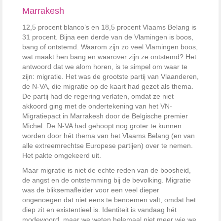
Marrakesh
12,5 procent blanco’s en 18,5 procent Vlaams Belang is
31 procent. Bijna een derde van de Vlamingen is boos,
bang of ontstemd. Waarom zijn zo veel Vlamingen boos,
wat maakt hen bang en waarover zijn ze ontstemd? Het
antwoord dat we alom horen, is te simpel om waar te
zijn: migratie. Het was de grootste partij van Vlaanderen,
de N-VA, die migratie op de kaart had gezet als thema.
De partij had de regering verlaten, omdat ze niet
akkoord ging met de ondertekening van het VN-
Migratiepact in Marrakesh door de Belgische premier
Michel. De N-VA had gehoopt nog groter te kunnen
worden door hét thema van het Vlaams Belang (en van
alle extreemrechtse Europese partijen) over te nemen.
Het pakte omgekeerd uit.
Maar migratie is niet de echte reden van de boosheid,
de angst en de ontstemming bij de bevolking. Migratie
was de bliksemafleider voor een veel dieper
ongenoegen dat niet eens te benoemen valt, omdat het
diep zit en existentieel is. Identiteit is vandaag hét
modewoord, maar we weten helemaal niet meer wie we