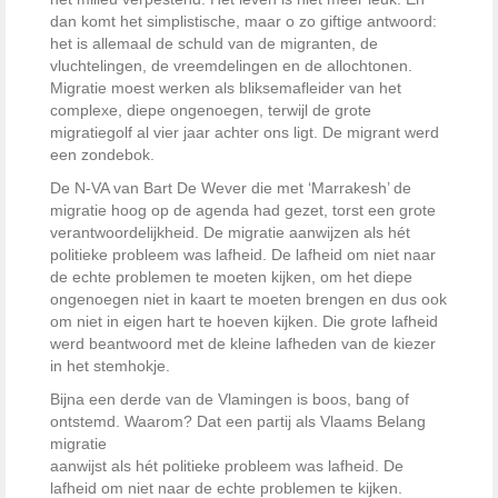
dan komt het simplistische, maar o zo giftige antwoord:
het is allemaal de schuld van de migranten, de
vluchtelingen, de vreemdelingen en de allochtonen.
Migratie moest werken als bliksemafleider van het
complexe, diepe ongenoegen, terwijl de grote
migratiegolf al vier jaar achter ons ligt. De migrant werd
een zondebok.
De N-VA van Bart De Wever die met ‘Marrakesh’ de
migratie hoog op de agenda had gezet, torst een grote
verantwoordelijkheid. De migratie aanwijzen als hét
politieke probleem was lafheid. De lafheid om niet naar
de echte problemen te moeten kijken, om het diepe
ongenoegen niet in kaart te moeten brengen en dus ook
om niet in eigen hart te hoeven kijken. Die grote lafheid
werd beantwoord met de kleine lafheden van de kiezer
in het stemhokje.
Bijna een derde van de Vlamingen is boos, bang of
ontstemd. Waarom? Dat een partij als Vlaams Belang
migratie
aanwijst als hét politieke probleem was lafheid. De
lafheid om niet naar de echte problemen te kijken.