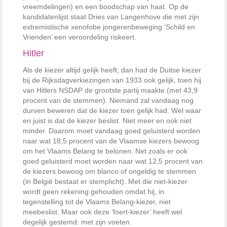
vreemdelingen) en een boodschap van haat. Op de
kandidatenlijst staat Dries van Langenhove die met zijn
extremistische xenofobe jongerenbeweging ‘Schild en
Vrienden’ een veroordeling riskeert.
Hitler
Als de kiezer altijd gelijk heeft, dan had de Duitse kiezer
bij de Rijksdagverkiezingen van 1933 ook gelijk, toen hij
van Hitlers NSDAP de grootste partij maakte (met 43,9
procent van de stemmen). Niemand zal vandaag nog
durven beweren dat de kiezer toen gelijk had. Wel waar
en juist is dat de kiezer beslist. Niet meer en ook niet
minder. Daarom moet vandaag goed geluisterd worden
naar wat 18,5 procent van de Vlaamse kiezers bewoog
om het Vlaams Belang te belonen. Net zoals er ook
goed geluisterd moet worden naar wat 12,5 procent van
de kiezers bewoog om blanco of ongeldig te stemmen
(in België bestaat er stemplicht). Met die niet-kiezer
wordt geen rekening gehouden omdat hij, in
tegenstelling tot de Vlaams Belang-kiezer, niet
meebeslist. Maar ook deze ‘foert-kiezer’ heeft wel
degelijk gestemd: met zijn voeten.