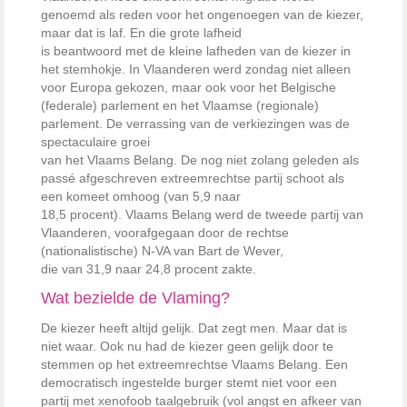
genoemd als reden voor het ongenoegen van de kiezer,
maar dat is laf. En die grote lafheid
is beantwoord met de kleine lafheden van de kiezer in
het stemhokje. In Vlaanderen werd zondag niet alleen
voor Europa gekozen, maar ook voor het Belgische
(federale) parlement en het Vlaamse (regionale)
parlement. De verrassing van de verkiezingen was de
spectaculaire groei
van het Vlaams Belang. De nog niet zolang geleden als
passé afgeschreven extreemrechtse partij schoot als
een komeet omhoog (van 5,9 naar
18,5 procent). Vlaams Belang werd de tweede partij van
Vlaanderen, voorafgegaan door de rechtse
(nationalistische) N-VA van Bart de Wever,
die van 31,9 naar 24,8 procent zakte.
Wat bezielde de Vlaming?
De kiezer heeft altijd gelijk. Dat zegt men. Maar dat is
niet waar. Ook nu had de kiezer geen gelijk door te
stemmen op het extreemrechtse Vlaams Belang. Een
democratisch ingestelde burger stemt niet voor een
partij met xenofoob taalgebruik (vol angst en afkeer van