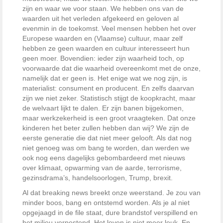
zijn en waar we voor staan. We hebben ons van de
waarden uit het verleden afgekeerd en geloven al
evenmin in de toekomst. Veel mensen hebben het over
Europese waarden en (Vlaamse) cultuur, maar zelf
hebben ze geen waarden en cultuur interesseert hun
geen moer. Bovendien: ieder zijn waarheid toch, op
voorwaarde dat die waarheid overeenkomt met de onze,
namelijk dat er geen is. Het enige wat we nog zijn, is
materialist: consument en producent. En zelfs daarvan
zijn we niet zeker. Statistisch stijgt de koopkracht, maar
de welvaart lijkt te dalen. Er zijn banen bijgekomen,
maar werkzekerheid is een groot vraagteken. Dat onze
kinderen het beter zullen hebben dan wij? We zijn de
eerste generatie die dat niet meer gelooft. Als dat nog
niet genoeg was om bang te worden, dan werden we
ook nog eens dagelijks gebombardeerd met nieuws
over klimaat, opwarming van de aarde, terrorisme,
gezinsdrama’s, handelsoorlogen, Trump, brexit.
Al dat breaking news breekt onze weerstand. Je zou van
minder boos, bang en ontstemd worden. Als je al niet
opgejaagd in de file staat, dure brandstof verspillend en
het milieu verpestend. Het leven is niet meer leuk. En