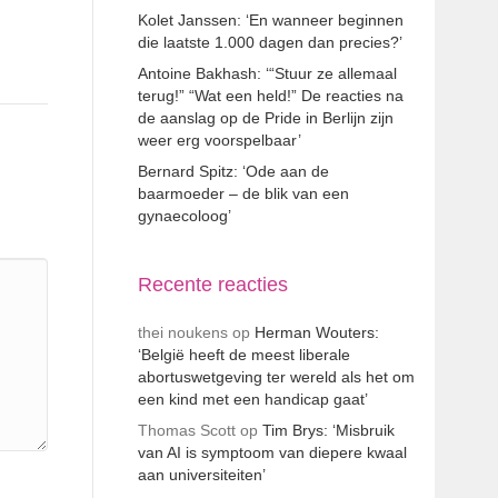
Kolet Janssen: ‘En wanneer beginnen
die laatste 1.000 dagen dan precies?’
Antoine Bakhash: ‘“Stuur ze allemaal
terug!” “Wat een held!” De reacties na
de aanslag op de Pride in Berlijn zijn
weer erg voorspelbaar’
Bernard Spitz: ‘Ode aan de
baarmoeder – de blik van een
gynaecoloog’
Recente reacties
thei noukens
op
Herman Wouters:
‘België heeft de meest liberale
abortuswetgeving ter wereld als het om
een kind met een handicap gaat’
Thomas Scott
op
Tim Brys: ‘Misbruik
van AI is symptoom van diepere kwaal
aan universiteiten’