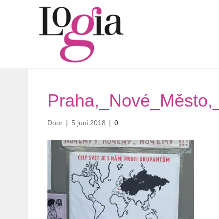
Praha,_Nové_Město,_
Door
|
5 juni 2018
|
0