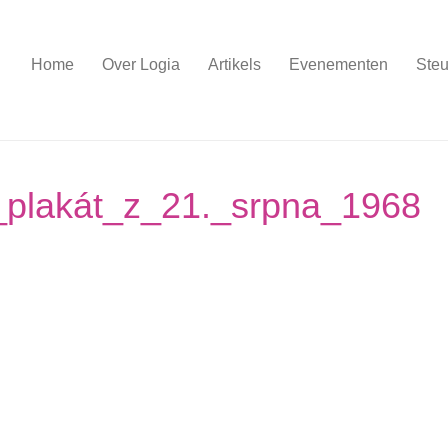
Home
Over Logia
Artikels
Evenementen
Steu
plakát_z_21._srpna_1968