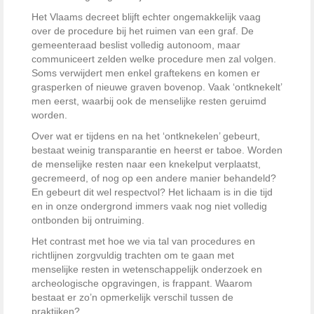
Het Vlaams decreet blijft echter ongemakkelijk vaag
over de procedure bij het ruimen van een graf. De
gemeenteraad beslist volledig autonoom, maar
communiceert zelden welke procedure men zal volgen.
Soms verwijdert men enkel graftekens en komen er
grasperken of nieuwe graven bovenop. Vaak ‘ontknekelt’
men eerst, waarbij ook de menselijke resten geruimd
worden.
Over wat er tijdens en na het ‘ontknekelen’ gebeurt,
bestaat weinig transparantie en heerst er taboe. Worden
de menselijke resten naar een knekelput verplaatst,
gecremeerd, of nog op een andere manier behandeld?
En gebeurt dit wel respectvol? Het lichaam is in die tijd
en in onze ondergrond immers vaak nog niet volledig
ontbonden bij ontruiming.
Het contrast met hoe we via tal van procedures en
richtlijnen zorgvuldig trachten om te gaan met
menselijke resten in wetenschappelijk onderzoek en
archeologische opgravingen, is frappant. Waarom
bestaat er zo’n opmerkelijk verschil tussen de
praktijken?