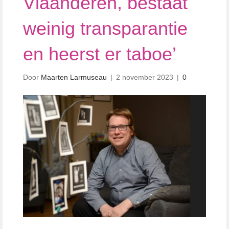
Vlaanderen, bestaat
weinig transparantie
en heerst er taboe’
Door
Maarten Larmuseau
|
2 november 2023
|
0