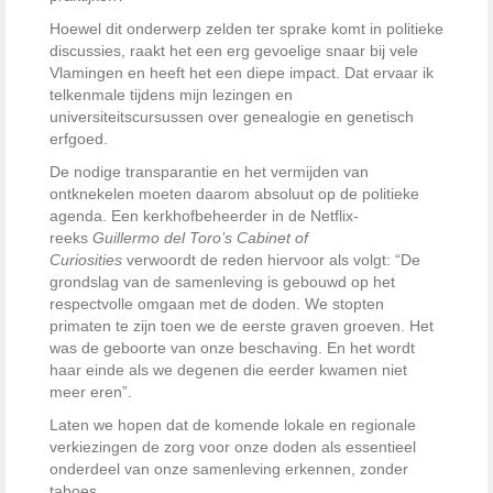
Hoewel dit onderwerp zelden ter sprake komt in politieke
discussies, raakt het een erg gevoelige snaar bij vele
Vlamingen en heeft het een diepe impact. Dat ervaar ik
telkenmale tijdens mijn lezingen en
universiteitscursussen over genealogie en genetisch
erfgoed.
De nodige transparantie en het vermijden van
ontknekelen moeten daarom absoluut op de politieke
agenda. Een kerkhofbeheerder in de Netflix-
reeks
Guillermo del Toro’s Cabinet of
Curiosities
verwoordt de reden hiervoor als volgt: “De
grondslag van de samenleving is gebouwd op het
respectvolle omgaan met de doden. We stopten
primaten te zijn toen we de eerste graven groeven. Het
was de geboorte van onze beschaving. En het wordt
haar einde als we degenen die eerder kwamen niet
meer eren”.
Laten we hopen dat de komende lokale en regionale
verkiezingen de zorg voor onze doden als essentieel
onderdeel van onze samenleving erkennen, zonder
taboes.