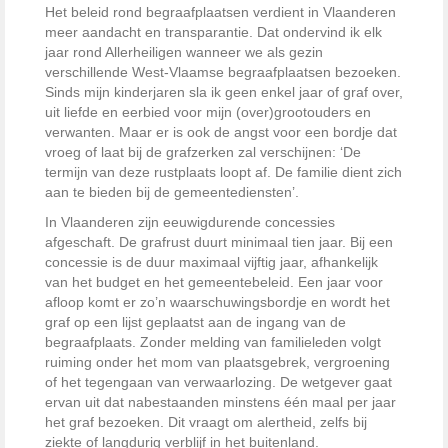
Het beleid rond begraafplaatsen verdient in Vlaanderen
meer aandacht en transparantie. Dat ondervind ik elk
jaar rond Allerheiligen wanneer we als gezin
verschillende West-Vlaamse begraafplaatsen bezoeken.
Sinds mijn kinderjaren sla ik geen enkel jaar of graf over,
uit liefde en eerbied voor mijn (over)grootouders en
verwanten. Maar er is ook de angst voor een bordje dat
vroeg of laat bij de grafzerken zal verschijnen: ‘De
termijn van deze rustplaats loopt af. De familie dient zich
aan te bieden bij de gemeentediensten’.
In Vlaanderen zijn eeuwigdurende concessies
afgeschaft. De grafrust duurt minimaal tien jaar. Bij een
concessie is de duur maximaal vijftig jaar, afhankelijk
van het budget en het gemeentebeleid. Een jaar voor
afloop komt er zo’n waarschuwingsbordje en wordt het
graf op een lijst geplaatst aan de ingang van de
begraafplaats. Zonder melding van familieleden volgt
ruiming onder het mom van plaatsgebrek, vergroening
of het tegengaan van verwaarlozing. De wetgever gaat
ervan uit dat nabestaanden minstens één maal per jaar
het graf bezoeken. Dit vraagt om alertheid, zelfs bij
ziekte of langdurig verblijf in het buitenland.