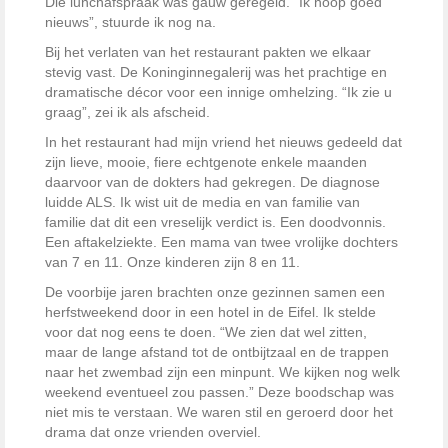
Die lunchafspraak was gauw geregeld. “Ik hoop goed
nieuws”, stuurde ik nog na.
Bij het verlaten van het restaurant pakten we elkaar
stevig vast. De Koninginnegalerij was het prachtige en
dramatische décor voor een innige omhelzing. “Ik zie u
graag”, zei ik als afscheid.
In het restaurant had mijn vriend het nieuws gedeeld dat
zijn lieve, mooie, fiere echtgenote enkele maanden
daarvoor van de dokters had gekregen. De diagnose
luidde ALS. Ik wist uit de media en van familie van
familie dat dit een vreselijk verdict is. Een doodvonnis.
Een aftakelziekte. Een mama van twee vrolijke dochters
van 7 en 11. Onze kinderen zijn 8 en 11.
De voorbije jaren brachten onze gezinnen samen een
herfstweekend door in een hotel in de Eifel. Ik stelde
voor dat nog eens te doen. “We zien dat wel zitten,
maar de lange afstand tot de ontbijtzaal en de trappen
naar het zwembad zijn een minpunt. We kijken nog welk
weekend eventueel zou passen.” Deze boodschap was
niet mis te verstaan. We waren stil en geroerd door het
drama dat onze vrienden overviel.