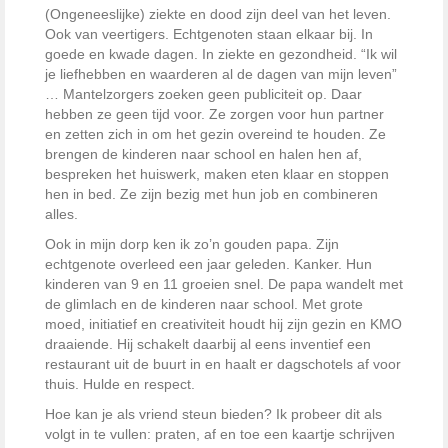
(Ongeneeslijke) ziekte en dood zijn deel van het leven.
Ook van veertigers. Echtgenoten staan elkaar bij. In
goede en kwade dagen. In ziekte en gezondheid. “Ik wil
je liefhebben en waarderen al de dagen van mijn leven”
… Mantelzorgers zoeken geen publiciteit op. Daar
hebben ze geen tijd voor. Ze zorgen voor hun partner
en zetten zich in om het gezin overeind te houden. Ze
brengen de kinderen naar school en halen hen af,
bespreken het huiswerk, maken eten klaar en stoppen
hen in bed. Ze zijn bezig met hun job en combineren
alles.
Ook in mijn dorp ken ik zo’n gouden papa. Zijn
echtgenote overleed een jaar geleden. Kanker. Hun
kinderen van 9 en 11 groeien snel. De papa wandelt met
de glimlach en de kinderen naar school. Met grote
moed, initiatief en creativiteit houdt hij zijn gezin en KMO
draaiende. Hij schakelt daarbij al eens inventief een
restaurant uit de buurt in en haalt er dagschotels af voor
thuis. Hulde en respect.
Hoe kan je als vriend steun bieden? Ik probeer dit als
volgt in te vullen: praten, af en toe een kaartje schrijven