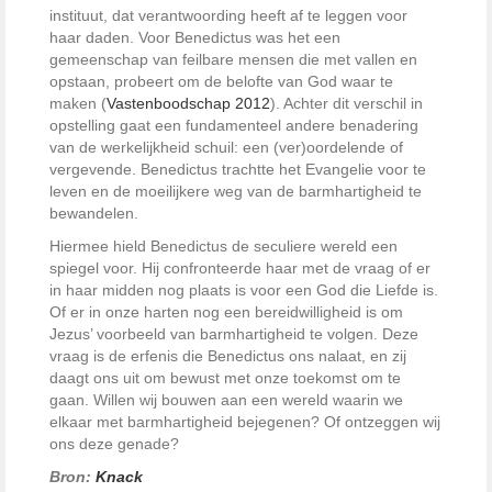
instituut, dat verantwoording heeft af te leggen voor
haar daden. Voor Benedictus was het een
gemeenschap van feilbare mensen die met vallen en
opstaan, probeert om de belofte van God waar te
maken (
Vastenboodschap 2012
). Achter dit verschil in
opstelling gaat een fundamenteel andere benadering
van de werkelijkheid schuil: een (ver)oordelende of
vergevende. Benedictus trachtte het Evangelie voor te
leven en de moeilijkere weg van de barmhartigheid te
bewandelen.
Hiermee hield Benedictus de seculiere wereld een
spiegel voor. Hij confronteerde haar met de vraag of er
in haar midden nog plaats is voor een God die Liefde is.
Of er in onze harten nog een bereidwilligheid is om
Jezus’ voorbeeld van barmhartigheid te volgen. Deze
vraag is de erfenis die Benedictus ons nalaat, en zij
daagt ons uit om bewust met onze toekomst om te
gaan. Willen wij bouwen aan een wereld waarin we
elkaar met barmhartigheid bejegenen? Of ontzeggen wij
ons deze genade?
Bron:
Knack