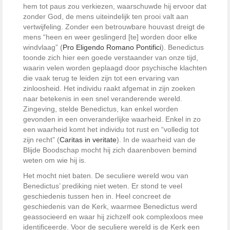
hem tot paus zou verkiezen, waarschuwde hij ervoor dat
zonder God, de mens uiteindelijk ten prooi valt aan
vertwijfeling. Zonder een betrouwbare houvast dreigt de
mens “heen en weer geslingerd [te] worden door elke
windvlaag” (
Pro Eligendo Romano Pontifici
). Benedictus
toonde zich hier een goede verstaander van onze tijd,
waarin velen worden geplaagd door psychische klachten
die vaak terug te leiden zijn tot een ervaring van
zinloosheid. Het individu raakt afgemat in zijn zoeken
naar betekenis in een snel veranderende wereld.
Zingeving, stelde Benedictus, kan enkel worden
gevonden in een onveranderlijke waarheid. Enkel in zo
een waarheid komt het individu tot rust en “volledig tot
zijn recht” (
Caritas in veritate
). In de waarheid van de
Blijde Boodschap mocht hij zich daarenboven bemind
weten om wie hij is.
Het mocht niet baten. De seculiere wereld wou van
Benedictus’ prediking niet weten. Er stond te veel
geschiedenis tussen hen in. Heel concreet de
geschiedenis van de Kerk, waarmee Benedictus werd
geassocieerd en waar hij zichzelf ook complexloos mee
identificeerde. Voor de seculiere wereld is de Kerk een