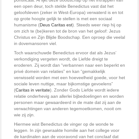
pontificaat. Al lijkt deze boodschap op het intrappen van
een open deur, toch stelde Benedictus vast dat het
geloofsleven (zeker in West-Europa) verwaterd is en tot
op grote hoogte gelijk te stellen is met een sociaal
humanisme (
Deus Caritas est
). Steeds weer riep hij op
om zich te (be)keren tot de bron van het geloof: Jezus
Christus en Zijn Blijde Boodschap. Een oproep die veelal
in dovemansoren viel.
Toch waarschuwde Benedictus ervoor dat als Jezus’
verkondiging vergeten wordt, de Liefde dreigt te
eroderen. Zij wordt dan “verbannen naar een beperkt en
privé domein van relaties” en kan “gemakkelijk
verwisseld worden met een hoeveelheid goede, voor het
sociale leven nuttige, maar bijkomstige gevoelens”
(
Caritas in veritate
). Zonder Gods Liefde wordt iedere
relatie onderhevig aan allerlei bijbedoelingen en worden
personen maar gewaardeerd in de mate dat zij aan de
verwachtingen van anderen tegemoetkomen, nooit om
wie zij zijn.
Hiermee wist Benedictus de vinger op de wonde te
leggen. In zijn gewraakte homilie aan het college voor
de kardinalen aan de vooravond van het conclaaf dat