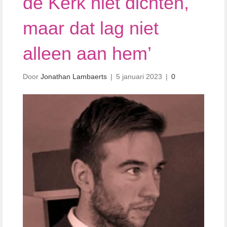
de Kerk niet dichten,
maar dat lag niet
alleen aan hem’
Door
Jonathan Lambaerts
|
5 januari 2023
|
0