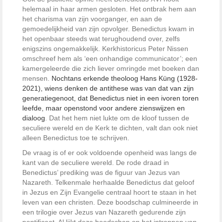
helemaal in haar armen gesloten. Het ontbrak hem aan
het charisma van zijn voorganger, en aan de
gemoedelijkheid van zijn opvolger. Benedictus kwam in
het openbaar steeds wat terughoudend over, zelfs
enigszins ongemakkelijk. Kerkhistoricus Peter Nissen
omschreef hem als ‘een onhandige communicator’; een
kamergeleerde die zich liever omringde met boeken dan
mensen.
Nochtans erkende theoloog Hans Küng (1928-
2021), wiens denken de antithese was van dat van zijn
generatiegenoot, dat Benedictus niet in een ivoren toren
leefde, maar openstond voor andere zienswijzen en
dialoog
. Dat het hem niet lukte om de kloof tussen de
seculiere wereld en de Kerk te dichten, valt dan ook niet
alleen Benedictus toe te schrijven.
De vraag is of er ook voldoende openheid was langs de
kant van de seculiere wereld. De rode draad in
Benedictus’ prediking was de figuur van Jezus van
Nazareth. Telkenmale herhaalde Benedictus dat geloof
in Jezus en Zijn Evangelie centraal hoort te staan in het
leven van een christen. Deze boodschap culmineerde in
een trilogie over Jezus van Nazareth gedurende zijn