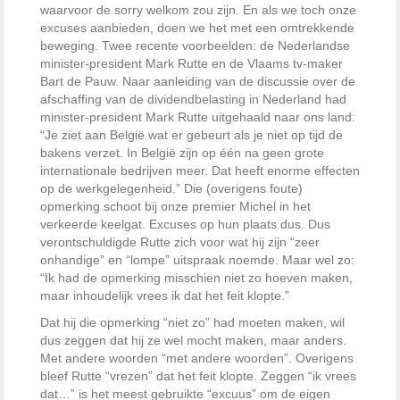
waarvoor de sorry welkom zou zijn. En als we toch onze
excuses aanbieden, doen we het met een omtrekkende
beweging. Twee recente voorbeelden: de Nederlandse
minister-president Mark Rutte en de Vlaams tv-maker
Bart de Pauw. Naar aanleiding van de discussie over de
afschaffing van de dividendbelasting in Nederland had
minister-president Mark Rutte uitgehaald naar ons land:
“Je ziet aan België wat er gebeurt als je niet op tijd de
bakens verzet. In België zijn op één na geen grote
internationale bedrijven meer. Dat heeft enorme effecten
op de werkgelegenheid.” Die (overigens foute)
opmerking schoot bij onze premier Michel in het
verkeerde keelgat. Excuses op hun plaats dus. Dus
verontschuldigde Rutte zich voor wat hij zijn “zeer
onhandige” en “lompe” uitspraak noemde. Maar wel zo:
“Ik had de opmerking misschien niet zo hoeven maken,
maar inhoudelijk vrees ik dat het feit klopte.”
Dat hij die opmerking “niet zo” had moeten maken, wil
dus zeggen dat hij ze wel mocht maken, maar anders.
Met andere woorden “met andere woorden”. Overigens
bleef Rutte “vrezen” dat het feit klopte. Zeggen “ik vrees
dat…” is het meest gebruikte “excuus” om de eigen