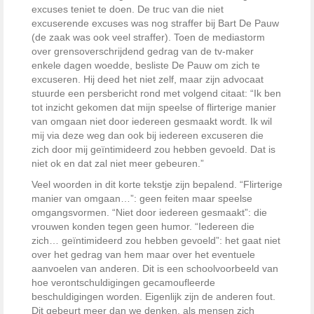
excuses teniet te doen. De truc van die niet
excuserende excuses was nog straffer bij Bart De Pauw
(de zaak was ook veel straffer). Toen de mediastorm
over grensoverschrijdend gedrag van de tv-maker
enkele dagen woedde, besliste De Pauw om zich te
excuseren. Hij deed het niet zelf, maar zijn advocaat
stuurde een persbericht rond met volgend citaat: “Ik ben
tot inzicht gekomen dat mijn speelse of flirterige manier
van omgaan niet door iedereen gesmaakt wordt. Ik wil
mij via deze weg dan ook bij iedereen excuseren die
zich door mij geïntimideerd zou hebben gevoeld. Dat is
niet ok en dat zal niet meer gebeuren.”
Veel woorden in dit korte tekstje zijn bepalend. “Flirterige
manier van omgaan…”: geen feiten maar speelse
omgangsvormen. “Niet door iedereen gesmaakt”: die
vrouwen konden tegen geen humor. “Iedereen die
zich… geïntimideerd zou hebben gevoeld”: het gaat niet
over het gedrag van hem maar over het eventuele
aanvoelen van anderen. Dit is een schoolvoorbeeld van
hoe verontschuldigingen gecamoufleerde
beschuldigingen worden. Eigenlijk zijn de anderen fout.
Dit gebeurt meer dan we denken, als mensen zich