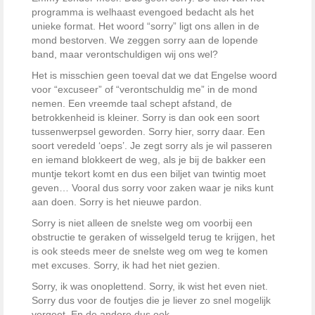
programma is welhaast evengoed bedacht als het
unieke format. Het woord “sorry” ligt ons allen in de
mond bestorven. We zeggen sorry aan de lopende
band, maar verontschuldigen wij ons wel?
Het is misschien geen toeval dat we dat Engelse woord
voor “excuseer” of “verontschuldig me” in de mond
nemen. Een vreemde taal schept afstand, de
betrokkenheid is kleiner. Sorry is dan ook een soort
tussenwerpsel geworden. Sorry hier, sorry daar. Een
soort veredeld ‘oeps’. Je zegt sorry als je wil passeren
en iemand blokkeert de weg, als je bij de bakker een
muntje tekort komt en dus een biljet van twintig moet
geven… Vooral dus sorry voor zaken waar je niks kunt
aan doen. Sorry is het nieuwe pardon.
Sorry is niet alleen de snelste weg om voorbij een
obstructie te geraken of wisselgeld terug te krijgen, het
is ook steeds meer de snelste weg om weg te komen
met excuses. Sorry, ik had het niet gezien.
Sorry, ik was onoplettend. Sorry, ik wist het even niet.
Sorry dus voor de foutjes die je liever zo snel mogelijk
vergeet. En de andere dus ook.