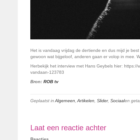
Het is vandaag vrijdag de dertiende en dus mijd je best 
gewoon wat bijgeloof, anderen gaan er volop in mee. Wi
Herbekijk het interview met Hans Geybels hier: https:/
vandaan-123783
Bron:
ROB tv
Geplaatst in
Algemeen
,
Artikelen
,
Slider
,
Sociaal
en get
Laat een reactie achter
Reacties