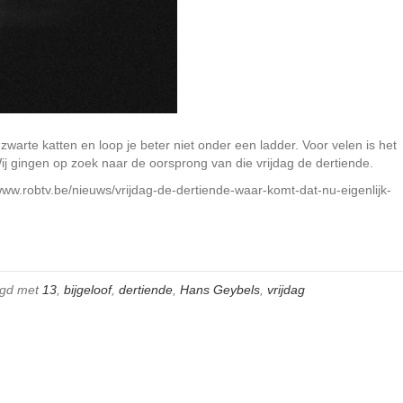
zwarte katten en loop je beter niet onder een ladder. Voor velen is het
j gingen op zoek naar de oorsprong van die vrijdag de dertiende.
/www.robtv.be/nieuws/vrijdag-de-dertiende-waar-komt-dat-nu-eigenlijk-
agd met
13
,
bijgeloof
,
dertiende
,
Hans Geybels
,
vrijdag