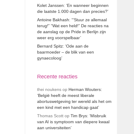
Kolet Janssen: ‘En wanneer beginnen
die laatste 1.000 dagen dan precies?’
Antoine Bakhash: ‘“Stuur ze allemaal
terug!” “Wat een held!” De reacties na
de aanslag op de Pride in Berlijn zijn
weer erg voorspelbaar’
Bernard Spitz: ‘Ode aan de
baarmoeder – de blik van een
gynaecoloog’
Recente reacties
thei noukens
op
Herman Wouters:
‘België heeft de meest liberale
abortuswetgeving ter wereld als het om
een kind met een handicap gaat’
Thomas Scott
op
Tim Brys: ‘Misbruik
van AI is symptoom van diepere kwaal
aan universiteiten’