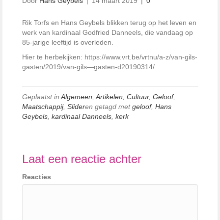
Door
Hans Geybels
|
14 maart 2019
|
0
Rik Torfs en Hans Geybels blikken terug op het leven en
werk van kardinaal Godfried Danneels, die vandaag op
85-jarige leeftijd is overleden.
Hier te herbekijken: https://www.vrt.be/vrtnu/a-z/van-gils-
gasten/2019/van-gils—gasten-d20190314/
Geplaatst in
Algemeen
,
Artikelen
,
Cultuur
,
Geloof
,
Maatschappij
,
Slider
en getagd met
geloof
,
Hans
Geybels
,
kardinaal Danneels
,
kerk
Laat een reactie achter
Reacties