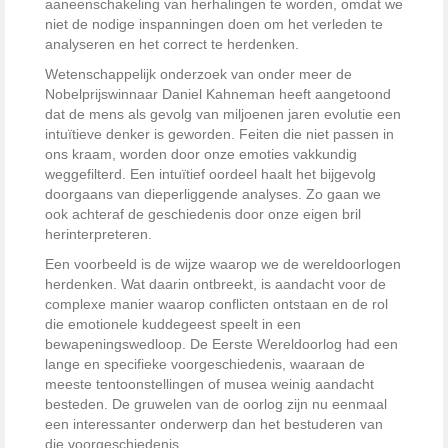
aaneenschakeling van herhalingen te worden, omdat we
niet de nodige inspanningen doen om het verleden te
analyseren en het correct te herdenken.
Wetenschappelijk onderzoek van onder meer de
Nobelprijswinnaar Daniel Kahneman heeft aangetoond
dat de mens als gevolg van miljoenen jaren evolutie een
intuïtieve denker is geworden. Feiten die niet passen in
ons kraam, worden door onze emoties vakkundig
weggefilterd. Een intuïtief oordeel haalt het bijgevolg
doorgaans van dieperliggende analyses. Zo gaan we
ook achteraf de geschiedenis door onze eigen bril
herinterpreteren.
Een voorbeeld is de wijze waarop we de wereldoorlogen
herdenken. Wat daarin ontbreekt, is aandacht voor de
complexe manier waarop conflicten ontstaan en de rol
die emotionele kuddegeest speelt in een
bewapeningswedloop. De Eerste Wereldoorlog had een
lange en specifieke voorgeschiedenis, waaraan de
meeste tentoonstellingen of musea weinig aandacht
besteden. De gruwelen van de oorlog zijn nu eenmaal
een interessanter onderwerp dan het bestuderen van
die voorgeschiedenis.