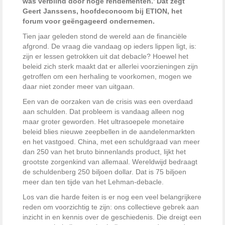
was verblind door hoge rendementen.’ Dat zegt
Geert Janssens, hoofdeconoom bij ETION, het
forum voor geëngageerd ondernemen.
Tien jaar geleden stond de wereld aan de financiële
afgrond. De vraag die vandaag op ieders lippen ligt, is:
zijn er lessen getrokken uit dat debacle? Hoewel het
beleid zich sterk maakt dat er allerlei voorzieningen zijn
getroffen om een herhaling te voorkomen, mogen we
daar niet zonder meer van uitgaan.
Een van de oorzaken van de crisis was een overdaad
aan schulden. Dat probleem is vandaag alleen nog
maar groter geworden. Het ultrasoepele monetaire
beleid blies nieuwe zeepbellen in de aandelenmarkten
en het vastgoed. China, met een schuldgraad van meer
dan 250 van het bruto binnenlands product, lijkt het
grootste zorgenkind van allemaal. Wereldwijd bedraagt
de schuldenberg 250 biljoen dollar. Dat is 75 biljoen
meer dan ten tijde van het Lehman-debacle.
Los van die harde feiten is er nog een veel belangrijkere
reden om voorzichtig te zijn: ons collectieve gebrek aan
inzicht in en kennis over de geschiedenis. Die dreigt een