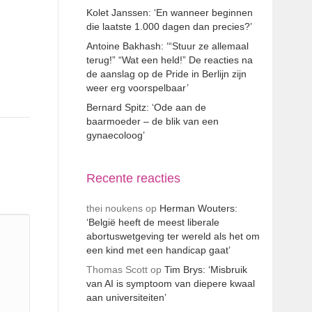
Kolet Janssen: ‘En wanneer beginnen
die laatste 1.000 dagen dan precies?’
Antoine Bakhash: ‘“Stuur ze allemaal
terug!” “Wat een held!” De reacties na
de aanslag op de Pride in Berlijn zijn
weer erg voorspelbaar’
Bernard Spitz: ‘Ode aan de
baarmoeder – de blik van een
gynaecoloog’
Recente reacties
thei noukens
op
Herman Wouters:
‘België heeft de meest liberale
abortuswetgeving ter wereld als het om
een kind met een handicap gaat’
Thomas Scott
op
Tim Brys: ‘Misbruik
van AI is symptoom van diepere kwaal
aan universiteiten’