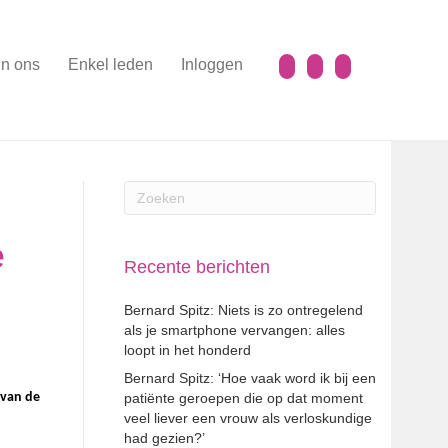
n ons
Enkel leden
Inloggen
e
Recente berichten
Bernard Spitz: Niets is zo ontregelend
als je smartphone vervangen: alles
loopt in het honderd
Bernard Spitz: ‘Hoe vaak word ik bij een
 van de
patiënte geroepen die op dat moment
veel liever een vrouw als verloskundige
had gezien?’