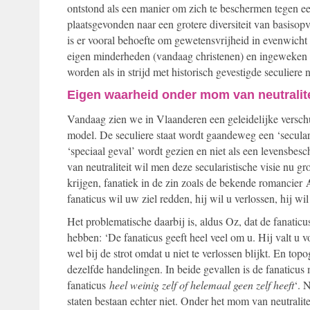
ontstond als een manier om zich te beschermen tegen ee
plaatsgevonden naar een grotere diversiteit van basisopvat
is er vooral behoefte om gewetensvrijheid in evenwicht
eigen minderheden (vandaag christenen) en ingeweken 
worden als in strijd met historisch gevestigde seculiere
Eigen waarheid onder mom van neutralite
Vandaag zien we in Vlaanderen een geleidelijke verschu
model. De seculiere staat wordt gaandeweg een ‘secularis
‘speciaal geval’ wordt gezien en niet als een levensbe
van neutraliteit wil men deze secularistische visie nu gro
krijgen, fanatiek in de zin zoals de bekende romancier
fanaticus wil uw ziel redden, hij wil u verlossen, hij w
Het problematische daarbij is, aldus Oz, dat de fanaticus
hebben: ‘De fanaticus geeft heel veel om u. Hij valt u v
wel bij de strot omdat u niet te verlossen blijkt. En top
dezelfde handelingen. In beide gevallen is de fanaticus
fanaticus
heel weinig zelf of helemaal geen zelf heeft
‘. 
staten bestaan echter niet. Onder het mom van neutralit