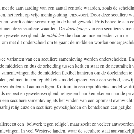
 met de aanvaarding van een aantal centrale waarden, zoals de scheidi
sen, het recht op vrije meningsuiting, enzovoort. Door deze seculiere w
erlenen, wordt echter verwarring in de hand gewerkt. Er is behoefte aan e
 binnen deze seculiere waarden. De
doeleinden
van een seculiere samen
 en gewetensvrijheid; de
middelen
die daartoe moeten leiden zijn de
en om met dit onderscheid om te gaan: de middelen worden ondergeschik
ee varianten van een seculiere samenleving worden onderscheiden. En
de middelen en dus de scheiding tussen kerk en staat en de neutraliteit 
sche samenlevingen die de middelen flexibel hanteren om de doeleinden te
len, zal men in een republikeins model opteren voor een verbod, terwij
ke symbolen zal aanmoedigen. Kortom, in een republikeins model verdr
ds respect en gewetensvrijheid, religie en haar kentekenen naar de privé
an een seculiere samenleving als het vinden van een optimaal evenwicht 
arbij religieuze en seculiere gevoeligheden en kentekenen een gelijke
t allereerst een ‘bolwerk tegen religie’, maar zoekt ze veeleer antwoorde
levingen. In veel Westerse landen, waar de seculiere staat aanvankelij