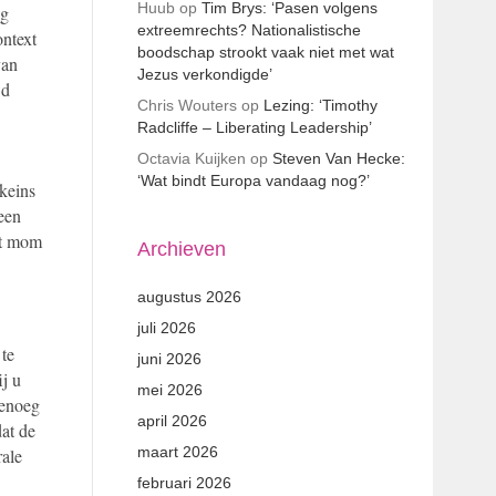
Huub
op
Tim Brys: ‘Pasen volgens
ng
extreemrechts? Nationalistische
ontext
boodschap strookt vaak niet met wat
van
Jezus verkondigde’
wd
Chris Wouters
op
Lezing: ‘Timothy
Radcliffe – Liberating Leadership’
Octavia Kuijken
op
Steven Van Hecke:
‘Wat bindt Europa vandaag nog?’
ikeins
 een
et mom
Archieven
augustus 2026
juli 2026
 te
juni 2026
ij u
mei 2026
genoeg
april 2026
dat de
maart 2026
rale
februari 2026