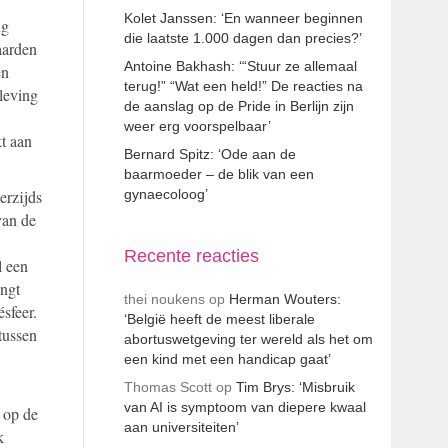
Kolet Janssen: ‘En wanneer beginnen
ng
die laatste 1.000 dagen dan precies?’
aarden
Antoine Bakhash: ‘“Stuur ze allemaal
en
terug!” “Wat een held!” De reacties na
leving
de aanslag op de Pride in Berlijn zijn
weer erg voorspelbaar’
t aan
Bernard Spitz: ‘Ode aan de
baarmoeder – de blik van een
erzijds
gynaecoloog’
van de
Recente reacties
l een
ingt
thei noukens
op
Herman Wouters:
sfeer.
‘België heeft de meest liberale
tussen
abortuswetgeving ter wereld als het om
een kind met een handicap gaat’
Thomas Scott
op
Tim Brys: ‘Misbruik
van AI is symptoom van diepere kwaal
n op de
aan universiteiten’
k