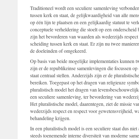
Traditioneel wordt een seculiere samenleving verbonden
tussen kerk en staat, de gelijkwaardigheid van alle men
op één lijn te plaatsen en een gelijkaardig statuut te v
conceptuele verheldering die stoelt op een onderscheid
zijn het bevorderen van waarden als wederzijds respect
scheiding tussen kerk en staat. Er zijn nu twee manier
de doeleinden of omgekeerd.
Op basis van beide mogelijke implementaties kunnen tw
zijn er de republikeinse samenlevingen die focussen op 
staat centraal stellen. Anderzijds zijn er de pluralisti
bereiken. Toegepast op het dragen van religieuze symbo
pluralistisch model het dragen van levensbeschouwelij
een seculiere samenleving, ter bevordering van wederzij
Het pluralistische model, daarentegen, ziet de missie v
wederzijds respect en respect voor gewetensvrijheid, wa
behandeling krijgen.
In een pluralistisch model is een seculiere staat dus nie
steeds toenemende interne diversiteit van moderne samen