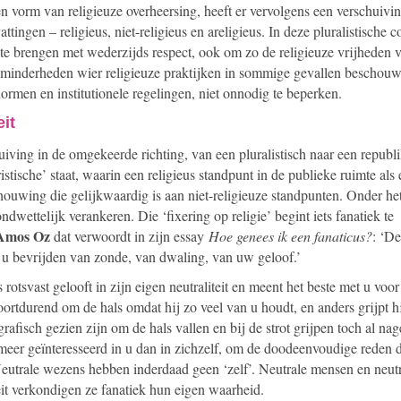
n vorm van religieuze overheersing, heeft er vervolgens een verschuivi
tingen – religieus, niet-religieus en areligieus. In deze pluralistische c
 te brengen met wederzijds respect, ook om zo de religieuze vrijheden 
minderheden wier religieuze praktijken in sommige gevallen beschou
 normen en institutionele regelingen, niet onnodig te beperken.
it
iving in de omgekeerde richting, van een pluralistisch naar een republ
tische’ staat, waarin een religieus standpunt in de publieke ruimte als
schouwing die gelijkwaardig is aan niet-religieuze standpunten. Onder h
ndwettelijk verankeren. Die ‘fixering op religie’ begint iets fanatiek te
Amos Oz
dat verwoordt in zijn essay
Hoe genees ik een fanaticus?
: ‘De
il u bevrijden van zonde, van dwaling, van uw geloof.’
 rotsvast gelooft in zijn eigen neutraliteit en meent het beste met u voor
oortdurend om de hals omdat hij zo veel van u houdt, en anders grijpt h
ografisch gezien zijn om de hals vallen en bij de strot grijpen toch al na
 meer geïnteresseerd in u dan in zichzelf, om de doodeenvoudige reden 
Neutrale wezens hebben inderdaad geen ‘zelf’. Neutrale mensen en neut
eit verkondigen ze fanatiek hun eigen waarheid.