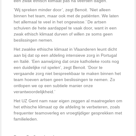
een zwak ethisch klimaat pas na veertien dagen.
‘Wij spreken minder door’, zegt Benoit. ‘Niet alleen
binnen het team, maar ook met de patiënten. We laten
het allemaal te veel in het ongewisse.’ De artsen
schuiven de hete aardappel te vaak door, want in een
zwak ethisch klimaat durven of willen ze soms geen
beslissingen nemen.
Het zwakke ethische klimaat in Vlaanderen leunt dicht
aan bij dat op een afdeling intensieve zorg in Portugal
en Italië. ‘Een aanwijzing dat onze katholieke roots nog
een duidelijke rol spelen’, zegt Benoit. ‘Door te
vergaande zorg niet bespreekbaar te maken binnen het
team hoeven artsen geen beslissingen te nemen. Zo
ontlopen we op een subtiele manier onze
verantwoordelijkheid.’
Het UZ Gent nam naar eigen zeggen al maatregelen om
het ethische klimaat op de afdeling te verbeteren, zoals
frequenter teamoverleg en vroegtijdiger gesprekken met
familieleden.