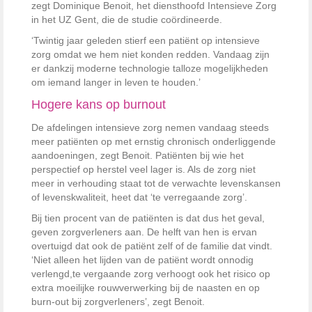
zegt Dominique Benoit, het diensthoofd Intensieve Zorg
in het UZ Gent, die de studie coördineerde.
‘Twintig jaar geleden stierf een patiënt op intensieve
zorg omdat we hem niet konden redden. Vandaag zijn
er dankzij moderne technologie talloze mogelijk­heden
om iemand langer in leven te houden.’
Hogere kans op burnout
De afdelingen intensieve zorg nemen vandaag steeds
meer patiënten op met ernstig chronisch onderliggende
aandoeningen, zegt Benoit. Patiënten bij wie het
perspectief op herstel veel lager is. Als de zorg niet
meer in verhouding staat tot de verwachte ­levenskansen
of levenskwaliteit, heet dat ‘te verregaande zorg’.
Bij tien procent van de patiënten is dat dus het geval,
geven zorgverleners aan. De helft van hen is ervan
overtuigd dat ook de patiënt zelf of de familie dat vindt.
‘Niet alleen het lijden van de pa­tiënt wordt onnodig
verlengd,te vergaande zorg verhoogt ook het risico op
extra moeilijke rouw­verwerking bij de naasten en op
burn-out bij zorgverleners’, zegt Benoit.