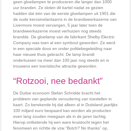
geen gloeilampen te produceren die langer dan 1000
uur branden. Ze sloten dit kartel nadat ze gezien
hadden dat één van de eerste gloeilampen uit 1901 die
de oude kerosinelantaarns in de brandweerkazerne van
Livermore moest vervangen, 5 jaar later toen de
brandweerkazerne moest verhuizen nog steeds
brandde. De gloeilamp van de fabrikant Shelby Electric
Company was toen al een symbool geworden. Ze werd
in een speciale doos en onder politiebegeleiding naar
haar nieuwe thuis gebracht. De lamp brandt
ondertussen na meer dan 100 jaar nog steeds en is
trouwens een toeristische attractie geworden.
“Rotzooi, nee bedankt”
De Duitse econoom Stefan Schridde bracht het
probleem van geplande veroudering van toestellen in
kaart. Zo berekende hij dat alleen al in Duitsland jaarlijks
100 miljard euro bespaard kan worden als producten
even lang zouden meegaan als in de jaren tachtig.
Hierop ontketende hij een ware kruistocht tegen het
fenomeen en richtte de vzw “Botch? No thanks” op,