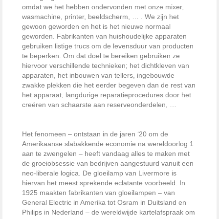
omdat we het hebben ondervonden met onze mixer,
wasmachine, printer, beeldscherm, … . We zijn het
gewoon geworden en het is het nieuwe normaal
geworden. Fabrikanten van huishoudelijke apparaten
gebruiken listige trucs om de levensduur van producten
te beperken. Om dat doel te bereiken gebruiken ze
hiervoor verschillende technieken; het dichtkleven van
apparaten, het inbouwen van tellers, ingebouwde
zwakke plekken die het eerder begeven dan de rest van
het apparaat, langdurige reparatieprocedures door het
creëren van schaarste aan reserveonderdelen, …
Het fenomeen – ontstaan in de jaren ‘20 om de
Amerikaanse slabakkende economie na wereldoorlog 1
aan te zwengelen – heeft vandaag alles te maken met
de groeiobsessie van bedrijven aangestuurd vanuit een
neo-liberale logica. De gloeilamp van Livermore is
hiervan het meest sprekende eclatante voorbeeld. In
1925 maakten fabrikanten van gloeilampen – van
General Electric in Amerika tot Osram in Duitsland en
Philips in Nederland – de wereldwijde kartelafspraak om