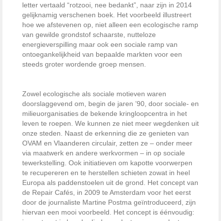
letter vertaald “rotzooi, nee bedankt”, naar zijn in 2014
gelijknamig verschenen boek. Het voorbeeld illustreert
hoe we afstevenen op, niet alleen een ecologische ramp
van gewilde grondstof schaarste, nutteloze
energieverspilling maar ook een sociale ramp van
ontoegankelijkheid van bepaalde markten voor een
steeds groter wordende groep mensen.
Zowel ecologische als sociale motieven waren
doorslaggevend om, begin de jaren ’90, door sociale- en
milieuorganisaties de bekende kringloopcentra in het
leven te roepen. We kunnen ze niet meer wegdenken uit
onze steden. Naast de erkenning die ze genieten van
OVAM en Vlaanderen circulair, zetten ze – onder meer
via maatwerk en andere werkvormen – in op sociale
tewerkstelling. Ook initiatieven om kapotte voorwerpen
te recupereren en te herstellen schieten zowat in heel
Europa als paddenstoelen uit de grond. Het concept van
de Repair Cafés, in 2009 te Amsterdam voor het eerst
door de journaliste Martine Postma geïntroduceerd, zijn
hiervan een mooi voorbeeld. Het concept is éénvoudig: