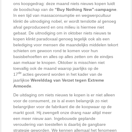
ons koopgedrag: deze maand niets nieuws kopen luidt
de boodschap van de
“Buy Nothing New”-campagne
.
In een tijd van massaconsumptie en wegwerpcultuur
klinkt de uitnodiging nobel, er wordt tenslotte al genoeg
afval geproduceerd en ons milieu is hiermee niet
gebaat. De uitnodiging om in oktober niets nieuws te
kopen klinkt paradoxaal genoeg tegelijk ook als een
belediging voor mensen die maandelijks middelen tekort
schieten om gewoon rond te komen voor hun
basisbehoeften en alles op alles zetten om de eindjes
aan mekaar te knopen. Oktober is misschien niet
toevallig ook de maand waarop jaarlijks op de
de
17
acties gevoerd worden in het kader van de
jaarlijkse
Werelddag van Verzet tegen Extreme
Armoede
.
De uitdaging om niets nieuws te kopen is er niet alleen
voor de consument, ze is al even belangrijk zo niet
belangrijker voor de fabrikant die de koopwaar op de
markt gooit. Hij zwengelt onze drang naar altijd meer
een meer nieuw aan. Ingebouwde geplande
veroudering van toestellen is daarbij de gangbare
strategie geworden. We kennen allemaal het fenomeen