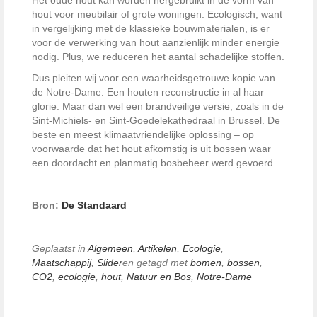
Het oude hout kan worden hergebruikt in de vorm van
hout voor meubilair of grote woningen. Ecologisch, want
in vergelijking met de klassieke bouwmaterialen, is er
voor de verwerking van hout aanzienlijk minder energie
nodig. Plus, we reduceren het aantal schadelijke stoffen.
Dus pleiten wij voor een waarheidsgetrouwe kopie van
de Notre-Dame. Een houten reconstructie in al haar
glorie. Maar dan wel een brandveilige versie, zoals in de
Sint-Michiels- en Sint-Goedelekathedraal in Brussel. De
beste en meest klimaatvriendelijke oplossing – op
voorwaarde dat het hout afkomstig is uit bossen waar
een doordacht en planmatig bosbeheer werd gevoerd.
Bron:
De Standaard
Geplaatst in
Algemeen
,
Artikelen
,
Ecologie
,
Maatschappij
,
Slider
en getagd met
bomen
,
bossen
,
CO2
,
ecologie
,
hout
,
Natuur en Bos
,
Notre-Dame