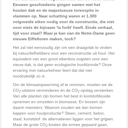
Eeuwen geschiedenis gingen samen met het
houten dak en de majestueuze torenspits in
vlammen op. Naar schatting waren er 1.300
volgroeide eiken nodig voor de constructie, die niet
voor niets de bijnaam ‘la forêt’ heeft. Einde verhaal,
tijd voor staal? Maar je kan van de Notre-Dame geen
nieuwe Eiffeltoren maken, toch?
Het zal niet eenvoudig zijn om een draagvlak te vinden
bij natuurliefhebbers voor een reconstructie uit hout. Het
equivalent van een groot eikenbos oogsten voor een
nieuw dak, is dat geen ecologische hoofdzonde? Onze
ervaring met natuurbeheer leert dat dat niet
noodzakelijk zo is.
Om de klimaatopwarming af te remmen, moeten we de
CO
-uitstoot verminderen én de CO
-opslag versterken.
2
2
Van alle planten zijn bomen het best in koolstofdioxide
opnemen en omzetten in biomassa. En bossen zijn
daarin meesters. Waarom zouden we dan bomen
kappen voor houtproductie? Steen, cement, beton,
staal, kunststof: de alternatieven liggen voor het grijpen.
Maar de grote CO
-kosten die ermee gepaard gaan,
2