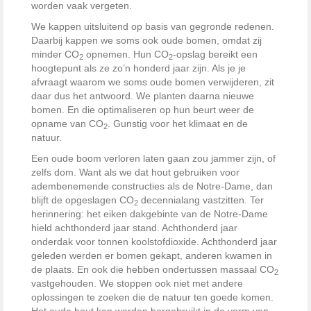
worden vaak vergeten.
We kappen uitsluitend op basis van gegronde redenen.
Daarbij kappen we soms ook oude bomen, omdat zij
minder CO
opnemen. Hun CO
-opslag bereikt een
2
2
hoogtepunt als ze zo’n honderd jaar zijn. Als je je
afvraagt waarom we soms oude bomen verwijderen, zit
daar dus het antwoord. We planten daarna nieuwe
bomen. En die optimaliseren op hun beurt weer de
opname van CO
. Gunstig voor het klimaat en de
2
natuur.
Een oude boom verloren laten gaan zou jammer zijn, of
zelfs dom. Want als we dat hout gebruiken voor
adembenemende constructies als de Notre-Dame, dan
blijft de opgeslagen CO
decennialang vastzitten. Ter
2
herinnering: het eiken dakgebinte van de Notre-Dame
hield achthonderd jaar stand. Achthonderd jaar
onderdak voor tonnen koolstofdioxide. Achthonderd jaar
geleden werden er bomen gekapt, anderen kwamen in
de plaats. En ook die hebben ondertussen massaal CO
2
vastgehouden. We stoppen ook niet met andere
oplossingen te zoeken die de natuur ten goede komen.