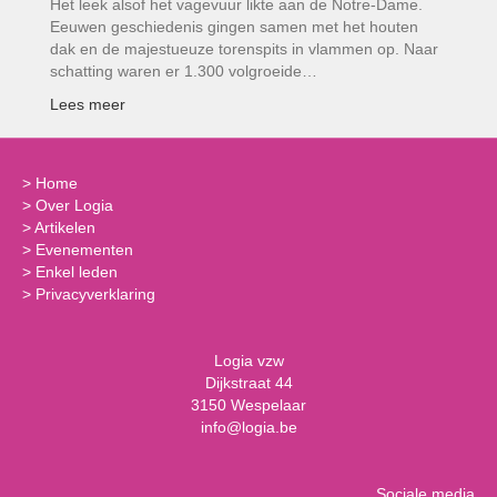
Het leek alsof het vagevuur likte aan de Notre-Dame.
Eeuwen geschiedenis gingen samen met het houten
dak en de majestueuze torenspits in vlammen op. Naar
schatting waren er 1.300 volgroeide…
Lees meer
>
Home
>
Over Logia
>
Artikelen
>
Evenementen
>
Enkel leden
>
Privacyverklaring
Logia vzw
Dijkstraat 44
3150 Wespelaar
info@logia.be
Sociale media