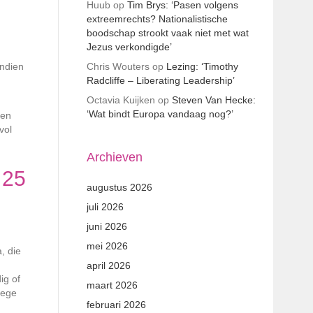
Huub
op
Tim Brys: ‘Pasen volgens
extreemrechts? Nationalistische
boodschap strookt vaak niet met wat
Jezus verkondigde’
Chris Wouters
op
Lezing: ‘Timothy
endien
Radcliffe – Liberating Leadership’
Octavia Kuijken
op
Steven Van Hecke:
,
‘Wat bindt Europa vandaag nog?’
 en
vol
Archieven
 25
augustus 2026
juli 2026
juni 2026
mei 2026
, die
april 2026
ig of
maart 2026
lege
februari 2026