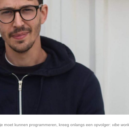
 je moet kunnen programmeren, kreeg onlangs een opvolger:
vibe work