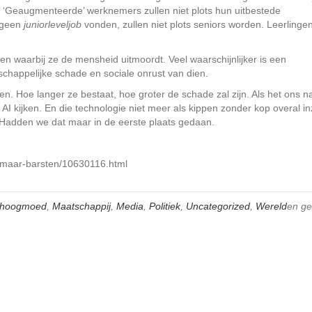
‘Geaugmenteerde’ werknemers zullen niet plots hun uitbestede
 geen
juniorleveljob
vonden, zullen niet plots seniors worden. Leerlinge
iden waarbij ze de mensheid uitmoordt. Veel waarschijnlijker is een
chappelijke schade en sociale onrust van dien.
n. Hoe langer ze bestaat, hoe groter de schade zal zijn. Als het ons n
r AI kijken. En die technologie niet meer als kippen zonder kop overal in
 Hadden we dat maar in de eerste plaats gedaan.
el-maar-barsten/10630116.html
hoogmoed
,
Maatschappij
,
Media
,
Politiek
,
Uncategorized
,
Wereld
en ge