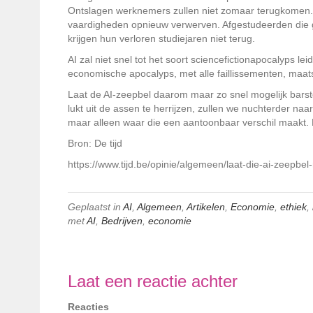
Ontslagen werknemers zullen niet zomaar terugkomen. 
vaardigheden opnieuw verwerven. Afgestudeerden die
krijgen hun verloren studiejaren niet terug.
AI zal niet snel tot het soort sciencefictionapocalyps le
economische apocalyps, met alle faillissementen, maats
Laat de AI-zeepbel daarom maar zo snel mogelijk barste
lukt uit de assen te herrijzen, zullen we nuchterder naa
maar alleen waar die een aantoonbaar verschil maakt.
Bron: De tijd
https://www.tijd.be/opinie/algemeen/laat-die-ai-zeepb
Geplaatst in
AI
,
Algemeen
,
Artikelen
,
Economie
,
ethiek
,
met
AI
,
Bedrijven
,
economie
Laat een reactie achter
Reacties