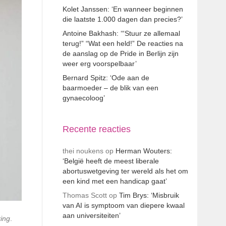
Kolet Janssen: ‘En wanneer beginnen
die laatste 1.000 dagen dan precies?’
Antoine Bakhash: ‘“Stuur ze allemaal
terug!” “Wat een held!” De reacties na
de aanslag op de Pride in Berlijn zijn
weer erg voorspelbaar’
Bernard Spitz: ‘Ode aan de
baarmoeder – de blik van een
gynaecoloog’
Recente reacties
thei noukens
op
Herman Wouters:
‘België heeft de meest liberale
abortuswetgeving ter wereld als het om
een kind met een handicap gaat’
Thomas Scott
op
Tim Brys: ‘Misbruik
van AI is symptoom van diepere kwaal
aan universiteiten’
ing
.