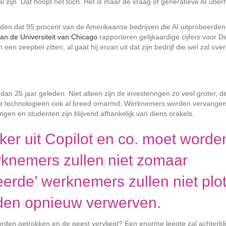
l zijn. Dat hoopt het toch. Het is maar de vraag of generatieve AI über
en dat 95 procent van de Amerikaanse bedrijven die AI uitprobeerde
n de Universiteit van Chicago
rapporteren gelijkaardige cijfers voor 
 een zeepbel zitten, al gaat hij ervan uit dat zijn bedrijf die wel zal ove
an 25 jaar geleden. Niet alleen zijn de investeringen zo veel groter, d
nde technologieën ook al breed omarmd. Werknemers worden vervangen
gen en studenten zijn blijvend afhankelijk van diens orakels.
ker uit Copilot en co. moet worde
knemers zullen niet zomaar
rde’ werknemers zullen niet plo
den opnieuw verwerven.
orden getrokken en de geest vervliegt? Een enorme leegte zal achterbli