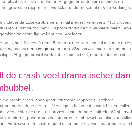
-applicaties nu ‘state of the art AI-gegenereerde spreadsheets en
t het gewenste rapport, het werkblad of de presentatie. Vibe working is
et uitdagende Excel-problemen, terwijl menselijke experts 71,3 procent
tekent wel dat de tool het 42,8 procent van de tijd verkeerd heeft. Bov
gemiddelde score ligt wellicht heel wat lager.
-apps, stelt Microsoft trots. Een groot deel van hen zal ook de nieuwe
rkslop
, nog zo’n
recent gemunte term
.
Slop
verwijst naar de generieke
kslop is AI-gegenereerd werk dat er goed uitziet, maar de taken niet zin
dt de crash veel dramatischer dan
ombubbel.
 tijd mooie slides, goed gestructureerde rapporten, leesbare
grammeercode te creëren. Vervolgens belandt dat werk bij een collega
e zich achter de oren, als hij zich al niet de haren uittrekt. Want terwijl
e verbeteren, genereren veel anderen er onbewust nutteloos, onvolled
d vertrouwen. Het ziet er goed uit en het lijkt zinvol, maar het is een 