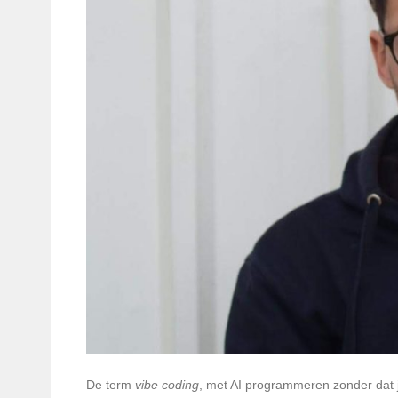
De term
vibe coding
, met AI programmeren zonder dat