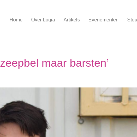
Home
Over Logia
Artikels
Evenementen
Steu
I-zeepbel maar barsten’