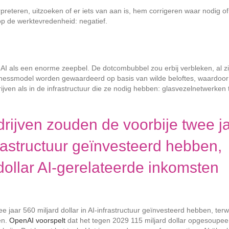
reteren, uitzoeken of er iets van aan is, hem corrigeren waar nodig of
 op de werktevredenheid: negatief.
 AI als een enorme zeepbel. De dotcombubbel zou erbij verbleken, al zi
usinessmodel worden gewaardeerd op basis van wilde beloftes, waardoor
ven als in de infrastructuur die ze nodig hebben: glasvezelnetwerken 
rijven zouden de voorbije twee j
nfrastructuur geïnvesteerd hebben,
 dollar AI-gerelateerde inkomsten
e jaar 560 miljard dollar in AI-infrastructuur geïnvesteerd hebben, terwi
en.
OpenAI voorspelt
dat het tegen 2029 115 miljard dollar opgesoupee