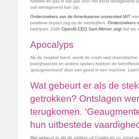
hebben en pas in dat jaar voor het eerst winstgevend za
ooit winstgevend kan zijn.
Onderzoekers van de Amerikaanse universiteit MIT
vond
positieve impact zag op de winstcijfers.
Onderzoekers va
bedrijven. Zelfs
OpenAI-CEO Sam Altman zegt
dat we in
Apocalyps
Als de zeepbel barst, wordt de crash veel dramatischer d
bedrijfswereld en andere spelers hebben de betreffe
‘geaugmenteerd’ door een geest in een machine. Leerlin
Wat gebeurt er als de stek
getrokken? Ontslagen wer
terugkomen. ‘Geaugmentee
hun uitbestede vaardighe
Wat gebeurt er als de stekker uit Copilot en co. moet w