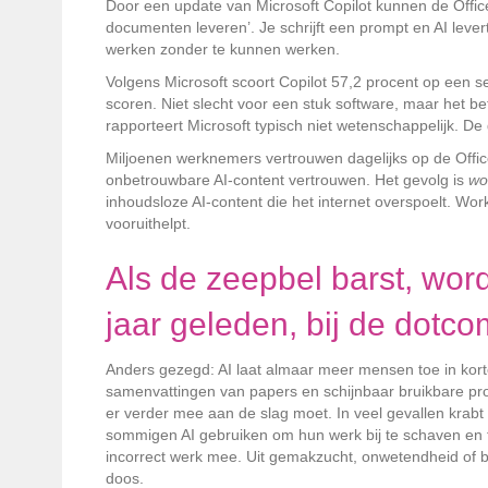
Door een update van Microsoft Copilot kunnen de Office
documenten leveren’. Je schrijft een prompt en AI lever
werken zonder te kunnen werken.
Volgens Microsoft scoort Copilot 57,2 procent op een s
scoren. Niet slecht voor een stuk software, maar het be
rapporteert Microsoft typisch niet wetenschappelijk. De 
Miljoenen werknemers vertrouwen dagelijks op de Office
onbetrouwbare AI-content vertrouwen. Het gevolg is
wo
inhoudsloze AI-content die het internet overspoelt. Wor
vooruithelpt.
Als de zeepbel barst, wor
jaar geleden, bij de dotc
Anders gezegd: AI laat almaar meer mensen toe in korte
samenvattingen van papers en schijnbaar bruikbare pro
er verder mee aan de slag moet. In veel gevallen krabt di
sommigen AI gebruiken om hun werk bij te schaven en t
incorrect werk mee. Uit gemakzucht, onwetendheid of blin
doos.