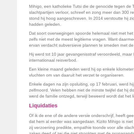
Mihigo, een katholieke Tutsi die de genocide tegen de T
slachtpartijen verloor, schreef en zong meer dan 300 re
stond hij hoog aangeschreven. In 2014 verstoutte hij zi
hadden geleden.
Dat soort overwegingen spoorde helemaal niet met het
zelfs niet met de meest legitieme vragen. Want daarme
ervan verdacht subversieve plannen te smeden met de
Hij werd tot 10 jaar gevangenisstraf veroordeeld, maar
internationaal reisverbod.
Een kleine maand geleden werd hij op enkele kilometer
vluchten om van daaruit het verzet te organiseren.
Enkele dagen na zijn opsluiting, op 17 februari, werd hij
zelfmoord. Velen hebben niet de minste twijfel dat hij 
werd de familie ontzegd, terwijl beweerd wordt dat het 
Liquidaties
Of ik de ene of de andere versie onderschrijf, heeft ge
dat hem al eerder was aangedaan. Kizito Mihigo is ni
zij verzoening predikte, empathie toonde voor alle slac
zaken deed of zei die niet strookten met de propaganda