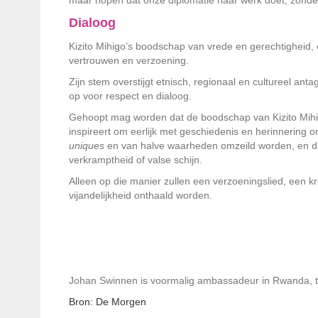
maar hopen dat onze diplomatie haar werk doet, zonde
Dialoog
Kizito Mihigo’s boodschap van vrede en gerechtigheid,
vertrouwen en verzoening.
Zijn stem overstijgt etnisch, regionaal en cultureel an
op voor respect en dialoog.
Gehoopt mag worden dat de boodschap van Kizito Mihi
inspireert om eerlijk met geschiedenis en herinnering 
uniques
en van halve waarheden omzeild worden, en da
verkramptheid of valse schijn.
Alleen op die manier zullen een verzoeningslied, een 
vijandelijkheid onthaald worden.
Johan Swinnen is voormalig ambassadeur in Rwanda, te
Bron: De Morgen