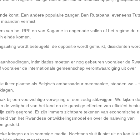
jn einde komt. Een andere populaire zanger, Ben Rutabana, eveneens Tut
 maanden vermist.
rs van het RPF en van Kagame in ongenade vallen of het regime de r
sch einde komen.
ngsuiting wordt beteugeld, de oppositie wordt gefnuikt, dissidenten wor
re aanhoudingen, intimidaties moeten er nog gebeuren vooraleer de R
f vooraleer de internationale gemeenschap verontwaardiging uit over
die ik ter plaatse als Belgisch ambassadeur meemaakte, stonden we – t
klagen.
 bij een voorzichtige verwijzing of een zedig stilzwijgen. We kijken d
en de veiligheid van het land en de gunstige effecten van efficiënt best
zijn zelfs gegrond. Er zijn immers zichtbare tekenen van economische e
heid van het Rwandese ontwikkelingsmodel en over de naleving van
n gesteld.
tieke kringen en in sommige media. Nochtans sluit ik niet uit en kan ik a