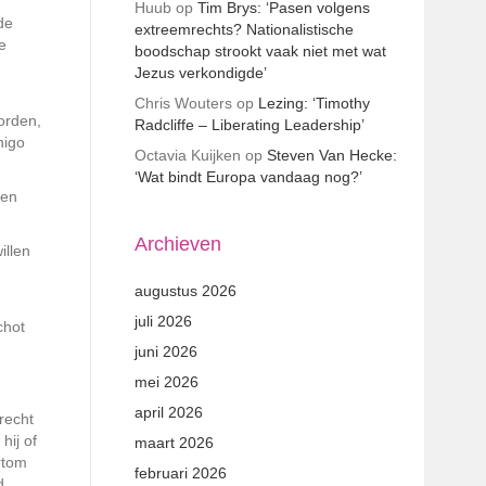
Huub
op
Tim Brys: ‘Pasen volgens
de
extreemrechts? Nationalistische
e
boodschap strookt vaak niet met wat
Jezus verkondigde’
Chris Wouters
op
Lezing: ‘Timothy
orden,
Radcliffe – Liberating Leadership’
higo
Octavia Kuijken
op
Steven Van Hecke:
‘Wat bindt Europa vandaag nog?’
een
Archieven
illen
augustus 2026
juli 2026
chot
juni 2026
mei 2026
april 2026
recht
hij of
maart 2026
rtom
februari 2026
d