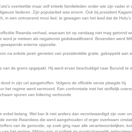
utsi’s overleefde maar zelf enkele familieleden onder wie zijn vader in 
ligieuze liederen. Zijn populariteit was enorm. Ook bij president Kagam
ch, in een ontroerend mooi lied, te gewagen van het leed dat de Hutu’s
 officiële Rwanda-verhaal, waaraan tot op vandaag niet mag getornd w
e word je meteen als negationist gediskwalificeerd. Bovendien werd Mi
 gewapende externe oppositie.
 kon na enkele jaren genieten van presidentiële gratie, gekoppeld aan 
s van de grens opgepakt. Hij werd ervan beschuldigd naar Burundi te w
 dood in zijn cel aangetroffen. Volgens de officiële versie pleegde hij
door het regime werd vermoord. Een confrontatie met het stoffelijk overs
lichaam sporen van foltering vertoonde.
en enkel belang. Wel kan ik niet anders dan verontwaardigd zijn over on
et de eerste Rwandees die werd aangehouden of erger overkwam omdat 
htoffers van de genocide, op zoek ging naar alle verantwoordelijken, ko
 van het regime. Mihigo was al politiek en maatschappelijk geliquideer