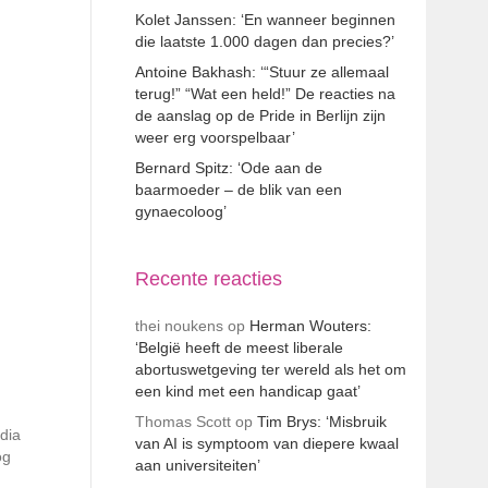
Kolet Janssen: ‘En wanneer beginnen
die laatste 1.000 dagen dan precies?’
Antoine Bakhash: ‘“Stuur ze allemaal
terug!” “Wat een held!” De reacties na
de aanslag op de Pride in Berlijn zijn
weer erg voorspelbaar’
Bernard Spitz: ‘Ode aan de
baarmoeder – de blik van een
gynaecoloog’
Recente reacties
thei noukens
op
Herman Wouters:
‘België heeft de meest liberale
abortuswetgeving ter wereld als het om
een kind met een handicap gaat’
Thomas Scott
op
Tim Brys: ‘Misbruik
dia
van AI is symptoom van diepere kwaal
og
aan universiteiten’