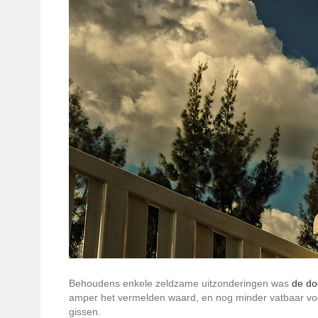
Behoudens enkele zeldzame uitzonderingen was
de do
amper het vermelden waard, en nog minder vatbaar voor
gissen.