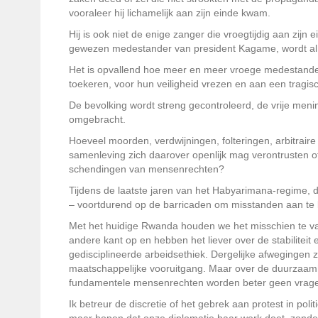
vooraleer hij lichamelijk aan zijn einde kwam.
Hij is ook niet de enige zanger die vroegtijdig aan zi
gewezen medestander van president Kagame, wordt al
Het is opvallend hoe meer en meer vroege medestande
toekeren, voor hun veiligheid vrezen en aan een tragi
De bevolking wordt streng gecontroleerd, de vrije meni
omgebracht.
Hoeveel moorden, verdwijningen, folteringen, arbitrai
samenleving zich daarover openlijk mag verontrusten o
schendingen van mensenrechten?
Tijdens de laatste jaren van het Habyarimana-regime, 
– voortdurend op de barricaden om misstanden aan te 
Met het huidige Rwanda houden we het misschien te vaak
andere kant op en hebben het liever over de stabiliteit 
gedisciplineerde arbeidsethiek. Dergelijke afwegingen 
maatschappelijke vooruitgang. Maar over de duurzaam
fundamentele mensenrechten worden beter geen vrage
Ik betreur de discretie of het gebrek aan protest in poli