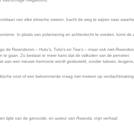
r luidruchtige megafoons.
 ontdaan van elke etnische zweem, tracht de weg te wijzen naar waarhe
tagonisme. In plaats van polarisering en achterdocht te voeden, komt de
go de Rwandezen – Hutu’s, Tutsi’s en Twa’s – maar ook niet-Rwande
om te gaan. Zo bestaat er meer kans dat de valkuilen van de
pensées
t aan een nieuwe harmonie wordt gesleuteld, zonder taboes, leugens
kritische noot of een bekommerde vraag niet meteen op verdachtmaking
n tijde van de genocide, en auteur van
Rwanda, mijn verhaal
.