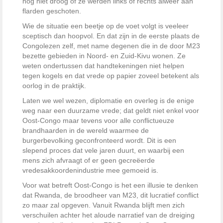
nog niet droog of ze werden links of rechts alweer aan
flarden geschoten.
Wie de situatie een beetje op de voet volgt is veeleer
sceptisch dan hoopvol. En dat zijn in de eerste plaats de
Congolezen zelf, met name degenen die in de door M23
bezette gebieden in Noord- en Zuid-Kivu wonen. Ze
weten ondertussen dat handtekeningen niet helpen
tegen kogels en dat vrede op papier zoveel betekent als
oorlog in de praktijk.
Laten we wel wezen, diplomatie en overleg is de enige
weg naar een duurzame vrede; dat geldt niet enkel voor
Oost-Congo maar tevens voor alle conflictueuze
brandhaarden in de wereld waarmee de
burgerbevolking geconfronteerd wordt. Dit is een
slepend proces dat vele jaren duurt, en waarbij een
mens zich afvraagt of er geen gecreëerde
vredesakkoordenindustrie mee gemoeid is.
Voor wat betreft Oost-Congo is het een illusie te denken
dat Rwanda, de broodheer van M23, dit lucratief conflict
zo maar zal opgeven. Vanuit Rwanda blijft men zich
verschuilen achter het aloude narratief van de dreiging