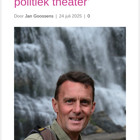
politiek theater’
Door
Jan Goossens
|
24 juli 2025
|
0