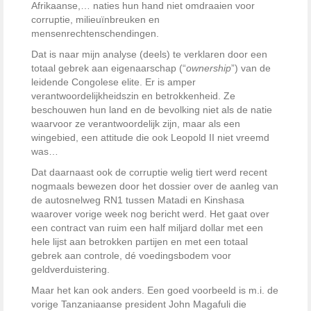
Afrikaanse,… naties hun hand niet omdraaien voor
corruptie, milieuïnbreuken en
mensenrechtenschendingen.
Dat is naar mijn analyse (deels) te verklaren door een
totaal gebrek aan eigenaarschap (“
ownership
”) van de
leidende Congolese elite. Er is amper
verantwoordelijkheidszin en betrokkenheid. Ze
beschouwen hun land en de bevolking niet als de natie
waarvoor ze verantwoordelijk zijn, maar als een
wingebied, een attitude die ook Leopold II niet vreemd
was…
Dat daarnaast ook de corruptie welig tiert werd recent
nogmaals bewezen door het dossier over de aanleg van
de autosnelweg RN1 tussen Matadi en Kinshasa
waarover vorige week nog bericht werd. Het gaat over
een contract van ruim een half miljard dollar met een
hele lijst aan betrokken partijen en met een totaal
gebrek aan controle, dé voedingsbodem voor
geldverduistering.
Maar het kan ook anders. Een goed voorbeeld is m.i. de
vorige Tanzaniaanse president John Magafuli die