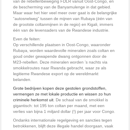
van de rebellenbeweging FDLR vanuit Oost-Congo, en
de bescherming van de Banyamulenge in dat gebied.
Maar waar het hier veel meer over gaat is de belangrijke
“autosnelweg” tussen de mijnen van Rubaya (één van
de grootste coltanmijnen in de regio) en Kigali, immers
één van de levensaders van de Rwandese industrie.
Even de feiten:
Op verschillende plaatsen in Oost-Congo, waaronder
Rubaya, worden waardevolle mineralen zoals coltan en
goud onder gewapende dwang ontgonnen door de
M23-rebellen. Deze mineralen worden ’s nachts via
smokkelroutes naar Rwanda gebracht, waar ze als
legitieme Rwandese export op de wereldmarkt
belanden.
Grote bedrijven kopen deze gestolen grondstoffen,
vermengen ze met lokale productie en wissen zo hun
criminele herkomst uit
. De schaal van de smokkel is
gigantisch: tot 195 ton coltan per maand, met een
verlies van bijna 1 miljard dollar (!) per jaar voor Congo.
Ondanks internationale regelgeving en sancties tegen
betrokkenen, blijft deze illegale handel doorgaan, vaak