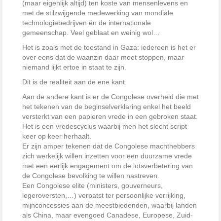
(maar eigenlijk altijd) ten koste van mensenlevens en
met de stilzwijgende medewerking van mondiale
technologiebedrijven én de internationale
gemeenschap. Veel geblaat en weinig wol…
Het is zoals met de toestand in Gaza: iedereen is het er
over eens dat de waanzin daar moet stoppen, maar
niemand lijkt ertoe in staat te zijn.
Dit is de realiteit aan de ene kant.
Aan de andere kant is er de Congolese overheid die met
het tekenen van de beginselverklaring enkel het beeld
versterkt van een papieren vrede in een gebroken staat.
Het is een vredescyclus waarbij men het slecht script
keer op keer herhaalt.
Er zijn amper tekenen dat de Congolese machthebbers
zich werkelijk willen inzetten voor een duurzame vrede
met een eerlijk engagement om de lotsverbetering van
de Congolese bevolking te willen nastreven.
Een Congolese elite (ministers, gouverneurs,
legeroversten,…) verpatst ter persoonlijke verrijking,
mijnconcessies aan de meestbiedenden, waarbij landen
als China, maar evengoed Canadese, Europese, Zuid-