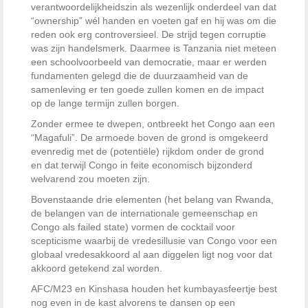
verantwoordelijkheidszin als wezenlijk onderdeel van dat
“ownership” wél handen en voeten gaf en hij was om die
reden ook erg controversieel. De strijd tegen corruptie
was zijn handelsmerk. Daarmee is Tanzania niet meteen
een schoolvoorbeeld van democratie, maar er werden
fundamenten gelegd die de duurzaamheid van de
samenleving er ten goede zullen komen en de impact
op de lange termijn zullen borgen.
Zonder ermee te dwepen, ontbreekt het Congo aan een
“Magafuli”. De armoede boven de grond is omgekeerd
evenredig met de (potentiële) rijkdom onder de grond
en dat terwijl Congo in feite economisch bijzonderd
welvarend zou moeten zijn.
Bovenstaande drie elementen (het belang van Rwanda,
de belangen van de internationale gemeenschap en
Congo als failed state) vormen de cocktail voor
scepticisme waarbij de vredesillusie van Congo voor een
globaal vredesakkoord al aan diggelen ligt nog voor dat
akkoord getekend zal worden.
AFC/M23 en Kinshasa houden het kumbayasfeertje best
nog even in de kast alvorens te dansen op een