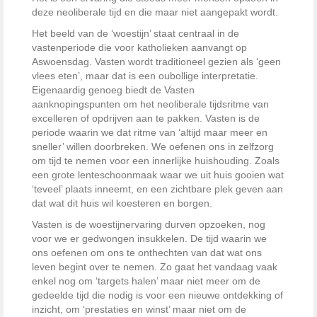
deze neoliberale tijd en die maar niet aangepakt wordt.
Het beeld van de ‘woestijn’ staat centraal in de
vastenperiode die voor katholieken aanvangt op
Aswoensdag. Vasten wordt traditioneel gezien als ‘geen
vlees eten’, maar dat is een oubollige interpretatie.
Eigenaardig genoeg biedt de Vasten
aanknopingspunten om het neoliberale tijdsritme van
excelleren of opdrijven aan te pakken. Vasten is de
periode waarin we dat ritme van ‘altijd maar meer en
sneller’ willen doorbreken. We oefenen ons in zelfzorg
om tijd te nemen voor een innerlijke huishouding. Zoals
een grote lenteschoonmaak waar we uit huis gooien wat
‘teveel’ plaats inneemt, en een zichtbare plek geven aan
dat wat dit huis wil koesteren en borgen.
Vasten is de woestijnervaring durven opzoeken, nog
voor we er gedwongen insukkelen. De tijd waarin we
ons oefenen om ons te onthechten van dat wat ons
leven begint over te nemen. Zo gaat het vandaag vaak
enkel nog om ‘targets halen’ maar niet meer om de
gedeelde tijd die nodig is voor een nieuwe ontdekking of
inzicht, om ‘prestaties en winst’ maar niet om de