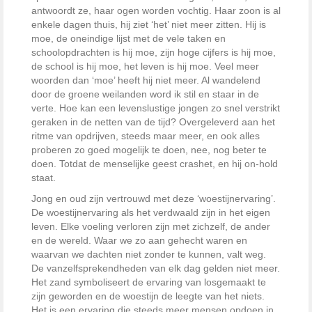
antwoordt ze, haar ogen worden vochtig. Haar zoon is al
enkele dagen thuis, hij ziet ‘het’ niet meer zitten. Hij is
moe, de oneindige lijst met de vele taken en
schoolopdrachten is hij moe, zijn hoge cijfers is hij moe,
de school is hij moe, het leven is hij moe. Veel meer
woorden dan ‘moe’ heeft hij niet meer. Al wandelend
door de groene weilanden word ik stil en staar in de
verte. Hoe kan een levenslustige jongen zo snel verstrikt
geraken in de netten van de tijd? Overgeleverd aan het
ritme van opdrijven, steeds maar meer, en ook alles
proberen zo goed mogelijk te doen, nee, nog beter te
doen. Totdat de menselijke geest crashet, en hij on-hold
staat.
Jong en oud zijn vertrouwd met deze ‘woestijnervaring’.
De woestijnervaring als het verdwaald zijn in het eigen
leven. Elke voeling verloren zijn met zichzelf, de ander
en de wereld. Waar we zo aan gehecht waren en
waarvan we dachten niet zonder te kunnen, valt weg.
De vanzelfsprekendheden van elk dag gelden niet meer.
Het zand symboliseert de ervaring van losgemaakt te
zijn geworden en de woestijn de leegte van het niets.
Het is een ervaring die steeds meer mensen opdoen in