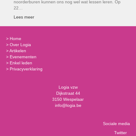
noorderburen kunnen ons nog wel wat lessen leren. Op
22…
Lees meer
>
Home
>
Over Logia
>
Artikelen
>
Evenementen
>
Enkel leden
>
Privacyverklaring
Logia vzw
Dijkstraat 44
3150 Wespelaar
info@logia.be
Sociale media
Twitter