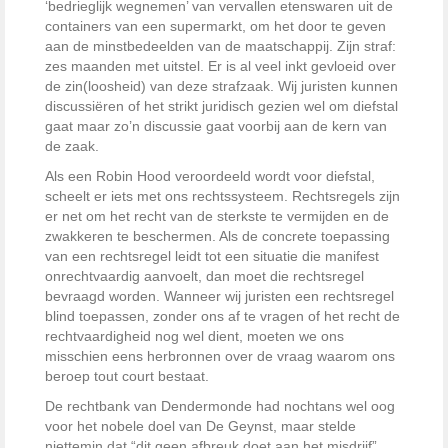
‘bedrieglijk wegnemen’ van vervallen etenswaren uit de
containers van een supermarkt, om het door te geven
aan de minstbedeelden van de maatschappij. Zijn straf:
zes maanden met uitstel. Er is al veel inkt gevloeid over
de zin(loosheid) van deze strafzaak. Wij juristen kunnen
discussiëren of het strikt juridisch gezien wel om diefstal
gaat maar zo’n discussie gaat voorbij aan de kern van
de zaak.
Als een Robin Hood veroordeeld wordt voor diefstal,
scheelt er iets met ons rechtssysteem. Rechtsregels zijn
er net om het recht van de sterkste te vermijden en de
zwakkeren te beschermen. Als de concrete toepassing
van een rechtsregel leidt tot een situatie die manifest
onrechtvaardig aanvoelt, dan moet die rechtsregel
bevraagd worden. Wanneer wij juristen een rechtsregel
blind toepassen, zonder ons af te vragen of het recht de
rechtvaardigheid nog wel dient, moeten we ons
misschien eens herbronnen over de vraag waarom ons
beroep tout court bestaat.
De rechtbank van Dendermonde had nochtans wel oog
voor het nobele doel van De Geynst, maar stelde
niettemin dat “dit geen afbreuk doet aan het misdrijf”.