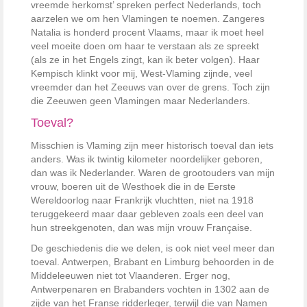
vreemde herkomst’ spreken perfect Nederlands, toch
aarzelen we om hen Vlamingen te noemen. Zangeres
Natalia is honderd procent Vlaams, maar ik moet heel
veel moeite doen om haar te verstaan als ze spreekt
(als ze in het Engels zingt, kan ik beter volgen). Haar
Kempisch klinkt voor mij, West-Vlaming zijnde, veel
vreemder dan het Zeeuws van over de grens. Toch zijn
die Zeeuwen geen Vlamingen maar Nederlanders.
Toeval?
Misschien is Vlaming zijn meer historisch toeval dan iets
anders. Was ik twintig kilometer noordelijker geboren,
dan was ik Nederlander. Waren de grootouders van mijn
vrouw, boeren uit de Westhoek die in de Eerste
Wereldoorlog naar Frankrijk vluchtten, niet na 1918
teruggekeerd maar daar gebleven zoals een deel van
hun streekgenoten, dan was mijn vrouw Française.
De geschiedenis die we delen, is ook niet veel meer dan
toeval. Antwerpen, Brabant en Limburg behoorden in de
Middeleeuwen niet tot Vlaanderen. Erger nog,
Antwerpenaren en Brabanders vochten in 1302 aan de
zijde van het Franse ridderleger, terwijl die van Namen