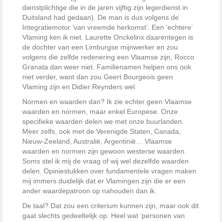
dienstplichtige die in de jaren vijftig zijn legerdienst in
Duitsland had gedaan). De man is dus volgens de
Integratiemotor ‘van vreemde herkomst’. Een ‘echtere’
Vlaming ken ik niet. Laurette Onckelinx daarentegen is
de dochter van een Limburgse mijnwerker en zou
volgens die zelfde redenering een Vlaamse zijn, Rocco
Granata dan weer niet. Familienamen helpen ons ook
niet verder, want dan zou Geert Bourgeois geen
Vlaming zijn en Didier Reynders wel.
Normen en waarden dan? Ik zie echter geen Vlaamse
waarden en normen, maar enkel Europese. Onze
specifieke waarden delen we met onze buurlanden.
Meer zelfs, ook met de Verenigde Staten, Canada,
Nieuw-Zeeland, Australië, Argentinië… Vlaamse
waarden en normen zijn gewoon westerse waarden.
Soms stel ik mij de vraag of wij wel dezelfde waarden
delen. Opiniestukken over fundamentele vragen maken
mij immers duidelijk dat er Vlamingen zijn die er een
ander waardepatroon op nahouden dan ik.
De taal? Dat zou een criterium kunnen zijn, maar ook dit
gaat slechts gedeeltelijk op. Heel wat ‘personen van