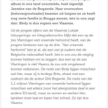
album in ons land voorstelde, heet eigenlijk
Jasmine van de Bogaerde. Haar voorouders
(betovergrootvader) kwamen uit Izegem en ze heeft
nog verre familie in Brugge wonen. Iets in ons zegt
dan: Birdy is dus ergens een Vlaamse.
Uit de jongste cijfers van de Vlaamse Lokale
Inburgerings- en Integratiemonitor blijkt dat een op de
zes Vlamingen een vreemde herkomst heeft, van de
jongere kinderen een op de drie. “Van vreemde
herkomst” ben je al, als een van je ouders niet de
Belgische nationaliteit heeft. Iets in ons zou de neiging
kunnen hebben om te zeggen: dus een op de zes
Vlamingen is niet Vlaams.
Je zou ook omgekeerd
kunnen redeneren. De roots van Birdy liggen misschien
wel hier, maar zij is terdege Brits, alvast met een
oudoom als de acteur Dirk Bogarde. De roots van die
1,1 miljoen Vlamingen van vreemde herkomst liggen
misschien wel elders (voor het allergrootste deel in een
andere EU-land), maar ze wonen en werken hier,
spreken onze taal en lopen hier school. Ze zijn dus
Vlaams.