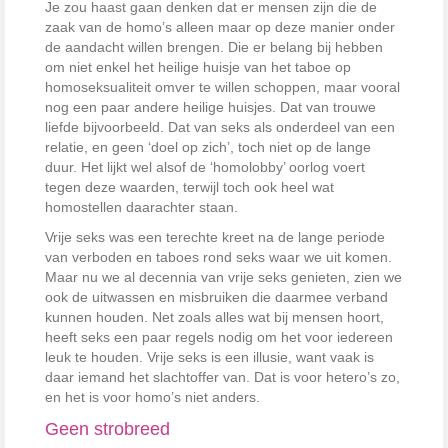
Je zou haast gaan denken dat er mensen zijn die de
zaak van de homo’s alleen maar op deze manier onder
de aandacht willen brengen. Die er belang bij hebben
om niet enkel het heilige huisje van het taboe op
homoseksualiteit omver te willen schoppen, maar vooral
nog een paar andere heilige huisjes. Dat van trouwe
liefde bijvoorbeeld. Dat van seks als onderdeel van een
relatie, en geen ‘doel op zich’, toch niet op de lange
duur. Het lijkt wel alsof de ‘homolobby’ oorlog voert
tegen deze waarden, terwijl toch ook heel wat
homostellen daarachter staan.
Vrije seks was een terechte kreet na de lange periode
van verboden en taboes rond seks waar we uit komen.
Maar nu we al decennia van vrije seks genieten, zien we
ook de uitwassen en misbruiken die daarmee verband
kunnen houden. Net zoals alles wat bij mensen hoort,
heeft seks een paar regels nodig om het voor iedereen
leuk te houden. Vrije seks is een illusie, want vaak is
daar iemand het slachtoffer van. Dat is voor hetero’s zo,
en het is voor homo’s niet anders.
Geen strobreed