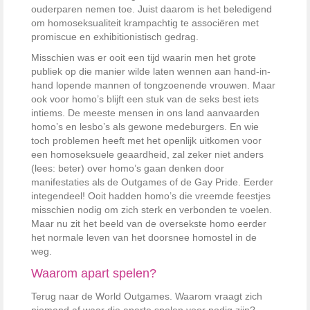
ouderparen nemen toe. Juist daarom is het beledigend
om homoseksualiteit krampachtig te associëren met
promiscue en exhibitionistisch gedrag.
Misschien was er ooit een tijd waarin men het grote
publiek op die manier wilde laten wennen aan hand-in-
hand lopende mannen of tongzoenende vrouwen. Maar
ook voor homo’s blijft een stuk van de seks best iets
intiems. De meeste mensen in ons land aanvaarden
homo’s en lesbo’s als gewone medeburgers. En wie
toch problemen heeft met het openlijk uitkomen voor
een homoseksuele geaardheid, zal zeker niet anders
(lees: beter) over homo’s gaan denken door
manifestaties als de Outgames of de Gay Pride. Eerder
integendeel! Ooit hadden homo’s die vreemde feestjes
misschien nodig om zich sterk en verbonden te voelen.
Maar nu zit het beeld van de oversekste homo eerder
het normale leven van het doorsnee homostel in de
weg.
Waarom apart spelen?
Terug naar de World Outgames. Waarom vraagt zich