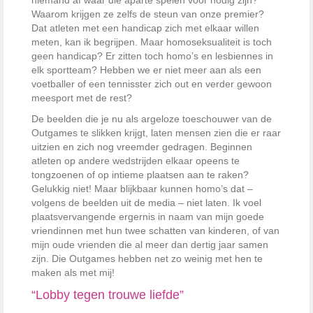
niemand af waar die aparte spelen voor nodig zijn?
Waarom krijgen ze zelfs de steun van onze premier?
Dat atleten met een handicap zich met elkaar willen
meten, kan ik begrijpen. Maar homoseksualiteit is toch
geen handicap? Er zitten toch homo’s en lesbiennes in
elk sportteam? Hebben we er niet meer aan als een
voetballer of een tennisster zich out en verder gewoon
meesport met de rest?
De beelden die je nu als argeloze toeschouwer van de
Outgames te slikken krijgt, laten mensen zien die er raar
uitzien en zich nog vreemder gedragen. Beginnen
atleten op andere wedstrijden elkaar opeens te
tongzoenen of op intieme plaatsen aan te raken?
Gelukkig niet! Maar blijkbaar kunnen homo’s dat –
volgens de beelden uit de media – niet laten. Ik voel
plaatsvervangende ergernis in naam van mijn goede
vriendinnen met hun twee schatten van kinderen, of van
mijn oude vrienden die al meer dan dertig jaar samen
zijn. Die Outgames hebben net zo weinig met hen te
maken als met mij!
“Lobby tegen trouwe liefde”