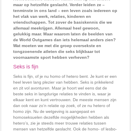
maar op hetzelfde geslacht. Verder leiden ze –
tenminste in ons land – een leven zoals iedereen op
het vlak van werk, relaties, kinderen en
vriendschappen. Tot zover de basiskennis die we
allemaal meekrijgen. Allemaal heel gewoon,
gelukkig maar. Maar waarom laten de beelden van
de World Outgames dan iets helemaal anders zien?
Wat moeten we met die groep oversekste en
tongzoenende atleten die seks blijkbaar tot
voornaamste sport hebben verheven?
Seks is fijn
Seks is fijn, of je nu homo of hetero bent. Je kunt er een
heel leven lang plezier van hebben. Seks is prikkelend
en zit vol avonturen. Maar je hoort wel eens dat de
beste seks in langdurige relaties te vinden is, waar je
elkaar kent en kunt vertrouwen. De meeste mensen zijn
dan ook naar zo’n relatie op zoek, of ze nu hetero of
homo zijn. Nu de wetgeving is aangepast en
homoseksuelen dezelfde mogelijkheden hebben als
hetero’s, zie je steeds meer trouwe relaties tussen
mensen van hetzelfde geslacht. Ook de homo- of lesbo-