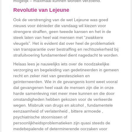
mogelijk – maximaal kunnen worden verzoend.
Revolutie van Lejeune
Ook de verstrenging van de wet Lejeune was goed
nieuws voor éénieder die vandaag wil kiezen voor
strengere straffen, geen tweede kansen en het in de
steek laten van heel wat mensen met “zwakkere
vleugels”. Het is evident dat over heel de problematiek
van transparantie over bestraffing en rechtszekerheid bij
strafuitvoering fundamenteel dient nagedacht te worden.
Helaas lees je nauwelijks iets over de noodzakelijke
verzorging en begeleiding van gedetineerden in gemeen
recht en zeker niet van geesteszieken en
geïnterneerden. Wie in de gevangenis komt weet vooral
dat gevangenen heel vaak de mensen zijn die in onze
harde samenleving niet meer mee kunnen en die door
omstandigheden hebben gekozen voor de verkeerde
wegen. Misbruik van drugs en alcohol , fundamentele
eenzaamheid of verlatenheid , bittere armoede ,
psychiatrische stoornissen of
persoonlijkheidsproblematieken zijn quasi steeds de
medebepalende of determinerende oorzaken voor