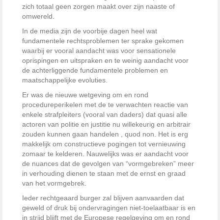
zich totaal geen zorgen maakt over zijn naaste of
omwereld.
In de media zijn de voorbije dagen heel wat
fundamentele rechtsproblemen ter sprake gekomen
waarbij er vooral aandacht was voor sensationele
oprispingen en uitspraken en te weinig aandacht voor
de achterliggende fundamentele problemen en
maatschappelijke evoluties.
Er was de nieuwe wetgeving om en rond
procedureperikelen met de te verwachten reactie van
enkele strafpleiters (vooral van daders) dat quasi alle
actoren van politie en justitie nu willekeurig en arbitrair
zouden kunnen gaan handelen , quod non. Het is erg
makkelijk om constructieve pogingen tot vernieuwing
zomaar te kelderen. Nauwelijks was er aandacht voor
de nuances dat de gevolgen van “vormgebreken” meer
in verhouding dienen te staan met de ernst en graad
van het vormgebrek.
Ieder rechtgeaard burger zal blijven aanvaarden dat
geweld of druk bij ondervragingen niet-toelaatbaar is en
in strijd blijft met de Europese regelgeving om en rond