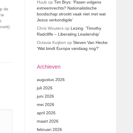
Huub
op
Tim Brys: ‘Pasen volgens
extreemrechts? Nationalistische
op de
boodschap strookt vaak niet met wat
 te
Jezus verkondigde’
e
nnett).
Chris Wouters
op
Lezing: ‘Timothy
Radcliffe – Liberating Leadership’
Octavia Kuijken
op
Steven Van Hecke:
‘Wat bindt Europa vandaag nog?’
Archieven
augustus 2026
juli 2026
juni 2026
mei 2026
april 2026
maart 2026
februari 2026