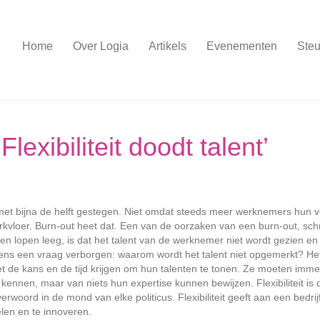
Home
Over Logia
Artikels
Evenementen
Steu
exibiliteit doodt talent’
jd met bijna de helft gestegen. Niet omdat steeds meer werknemers hun 
vloer. Burn-out heet dat. Een van de oorzaken van een burn-out, schr
en lopen leeg, is dat het talent van de werknemer niet wordt gezien en 
nziens een vraag verborgen: waarom wordt het talent niet opgemerkt? He
t de kans en de tijd krijgen om hun talenten te tonen. Ze moeten imme
ts kennen, maar van niets hun expertise kunnen bewijzen. Flexibiliteit is 
oord in de mond van elke politicus. Flexibiliteit geeft aan een bedrij
len en te innoveren.