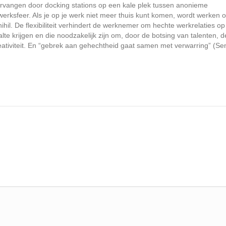
 vervangen door docking stations op een kale plek tussen anonieme
werksfeer. Als je op je werk niet meer thuis kunt komen, wordt werken 
il. De flexibiliteit verhindert de werknemer om hechte werkrelaties op
e krijgen en die noodzakelijk zijn om, door de botsing van talenten, d
 creativiteit. En “gebrek aan gehechtheid gaat samen met verwarring” (Se