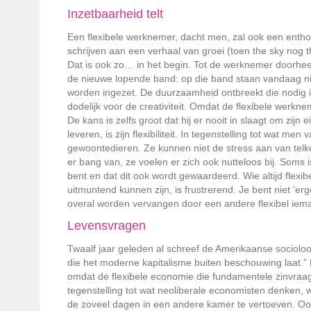
Inzetbaarheid telt
Een flexibele werknemer, dacht men, zal ook een enthou
schrijven aan een verhaal van groei (toen the sky nog 
Dat is ook zo… in het begin. Tot de werknemer doorheeft da
de nieuwe lopende band: op die band staan vandaag n
worden ingezet. De duurzaamheid ontbreekt die nodig is 
dodelijk voor de creativiteit. Omdat de flexibele werknem
De kans is zelfs groot dat hij er nooit in slaagt om zijn
leveren, is zijn flexibiliteit. In tegenstelling tot wat 
gewoontedieren. Ze kunnen niet de stress aan van telk
er bang van, ze voelen er zich ook nutteloos bij. Soms
bent en dat dit ook wordt gewaardeerd. Wie altijd flexib
uitmuntend kunnen zijn, is frustrerend. Je bent niet ‘erg
overal worden vervangen door een andere flexibel iem
Levensvragen
Twaalf jaar geleden al schreef de Amerikaanse socioloog
die het moderne kapitalisme buiten beschouwing laat.”
omdat de flexibele economie die fundamentele zinvraag bu
tegenstelling tot wat neoliberale economisten denken, wi
de zoveel dagen in een andere kamer te vertoeven. Ook