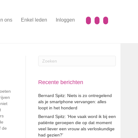
n ons
Enkel leden
Inloggen
Recente berichten
voeten
Bernard Spitz: Niets is zo ontregelend
ijven
als je smartphone vervangen: alles
niet
loopt in het honderd
t
rs
Bernard Spitz: ‘Hoe vaak word ik bij een
de
patiënte geroepen die op dat moment
f de
veel liever een vrouw als verloskundige
had gezien?’