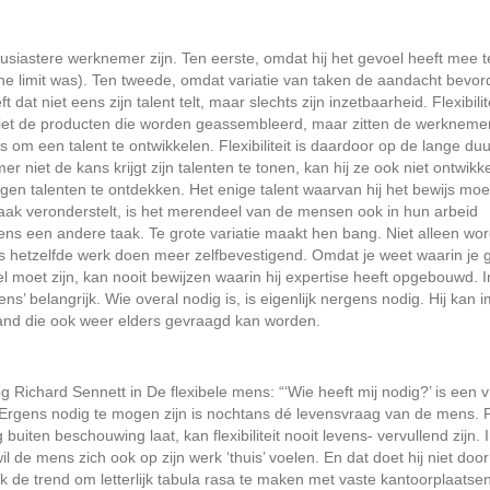
siastere werknemer zijn. Ten eerste, omdat hij het gevoel heeft mee t
the limit was). Ten tweede, omdat variatie van taken de aandacht bevord
t niet eens zijn talent telt, maar slechts zijn inzetbaarheid. Flexibilite
iet de producten die worden geassembleerd, maar zitten de werknemer
om een talent te ontwikkelen. Flexibiliteit is daardoor op de lange duu
er niet de kans krijgt zijn talenten te tonen, kan hij ze ook niet ontwikk
 eigen talenten te ontdekken. Het enige talent waarvan hij het bewijs moe
men vaak veronderstelt, is het merendeel van de mensen ook in hun arbeid
ens een andere taak. Te grote variatie maakt hen bang. Niet alleen wo
 is hetzelfde werk doen meer zelfbevestigend. Omdat je weet waarin je
el moet zijn, kan nooit bewijzen waarin hij expertise heeft opgebouwd. I
ens’ belangrijk. Wie overal nodig is, is eigenlijk nergens nodig. Hij kan
and die ook weer elders gevraagd kan worden.
 Richard Sennett in De flexibele mens: “‘Wie heeft mij nodig?’ is een 
 Ergens nodig te mogen zijn is nochtans dé levensvraag van de mens. 
iten beschouwing laat, kan flexibiliteit nooit levens- vervullend zijn. 
l de mens zich ook op zijn werk ‘thuis’ voelen. En dat doet hij niet doo
 de trend om letterlijk tabula rasa te maken met vaste kantoorplaatse