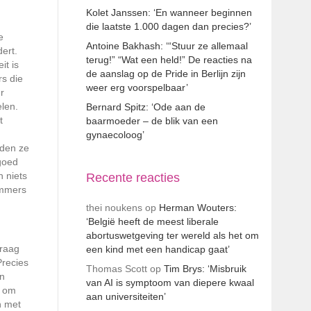
Kolet Janssen: ‘En wanneer beginnen
die laatste 1.000 dagen dan precies?’
e
Antoine Bakhash: ‘“Stuur ze allemaal
ert.
terug!” “Wat een held!” De reacties na
it is
de aanslag op de Pride in Berlijn zijn
s die
weer erg voorspelbaar’
r
elen.
Bernard Spitz: ‘Ode aan de
t
baarmoeder – de blik van een
gynaecoloog’
rden ze
 goed
n niets
Recente reacties
 immers
thei noukens
op
Herman Wouters:
‘België heeft de meest liberale
abortuswetgeving ter wereld als het om
vraag
een kind met een handicap gaat’
Precies
Thomas Scott
op
Tim Brys: ‘Misbruik
In
van AI is symptoom van diepere kwaal
r om
aan universiteiten’
n met