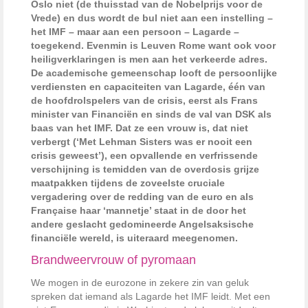
Oslo niet (de thuisstad van de Nobelprijs voor de
Vrede) en dus wordt de bul niet aan een instelling –
het IMF – maar aan een persoon – Lagarde –
toegekend. Evenmin is Leuven Rome want ook voor
heiligverklaringen is men aan het verkeerde adres.
De academische gemeenschap looft de persoonlijke
verdiensten en capaciteiten van Lagarde, één van
de hoofdrolspelers van de crisis, eerst als Frans
minister van Financiën en sinds de val van DSK als
baas van het IMF. Dat ze een vrouw is, dat niet
verbergt (‘Met Lehman Sisters was er nooit een
crisis geweest’), een opvallende en verfrissende
verschijning is temidden van de overdosis grijze
maatpakken tijdens de zoveelste cruciale
vergadering over de redding van de euro en als
Française haar ‘mannetje’ staat in de door het
andere geslacht gedomineerde Angelsaksische
financiële wereld, is uiteraard meegenomen.
Brandweervrouw of pyromaan
We mogen in de eurozone in zekere zin van geluk
spreken dat iemand als Lagarde het IMF leidt. Met een