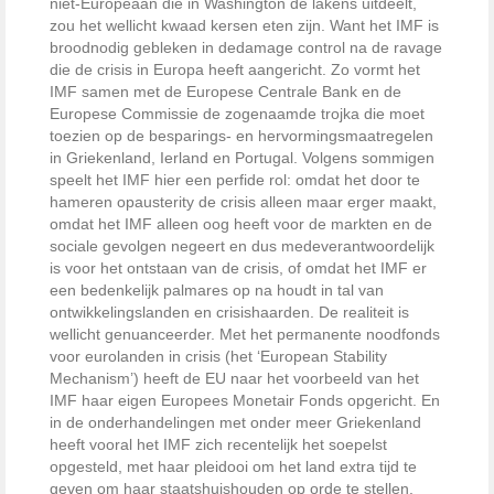
niet-Europeaan die in Washington de lakens uitdeelt,
zou het wellicht kwaad kersen eten zijn. Want het IMF is
broodnodig gebleken in dedamage control na de ravage
die de crisis in Europa heeft aangericht. Zo vormt het
IMF samen met de Europese Centrale Bank en de
Europese Commissie de zogenaamde trojka die moet
toezien op de besparings- en hervormingsmaatregelen
in Griekenland, Ierland en Portugal. Volgens sommigen
speelt het IMF hier een perfide rol: omdat het door te
hameren opausterity de crisis alleen maar erger maakt,
omdat het IMF alleen oog heeft voor de markten en de
sociale gevolgen negeert en dus medeverantwoordelijk
is voor het ontstaan van de crisis, of omdat het IMF er
een bedenkelijk palmares op na houdt in tal van
ontwikkelingslanden en crisishaarden. De realiteit is
wellicht genuanceerder. Met het permanente noodfonds
voor eurolanden in crisis (het ‘European Stability
Mechanism’) heeft de EU naar het voorbeeld van het
IMF haar eigen Europees Monetair Fonds opgericht. En
in de onderhandelingen met onder meer Griekenland
heeft vooral het IMF zich recentelijk het soepelst
opgesteld, met haar pleidooi om het land extra tijd te
geven om haar staatshuishouden op orde te stellen.