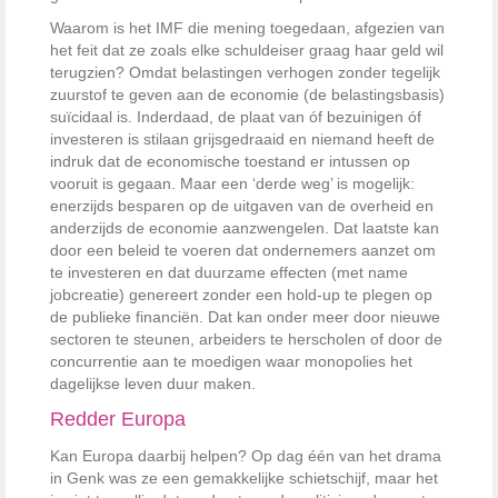
Waarom is het IMF die mening toegedaan, afgezien van
het feit dat ze zoals elke schuldeiser graag haar geld wil
terugzien? Omdat belastingen verhogen zonder tegelijk
zuurstof te geven aan de economie (de belastingsbasis)
suïcidaal is. Inderdaad, de plaat van óf bezuinigen óf
investeren is stilaan grijsgedraaid en niemand heeft de
indruk dat de economische toestand er intussen op
vooruit is gegaan. Maar een ‘derde weg’ is mogelijk:
enerzijds besparen op de uitgaven van de overheid en
anderzijds de economie aanzwengelen. Dat laatste kan
door een beleid te voeren dat ondernemers aanzet om
te investeren en dat duurzame effecten (met name
jobcreatie) genereert zonder een hold-up te plegen op
de publieke financiën. Dat kan onder meer door nieuwe
sectoren te steunen, arbeiders te herscholen of door de
concurrentie aan te moedigen waar monopolies het
dagelijkse leven duur maken.
Redder Europa
Kan Europa daarbij helpen? Op dag één van het drama
in Genk was ze een gemakkelijke schietschijf, maar het