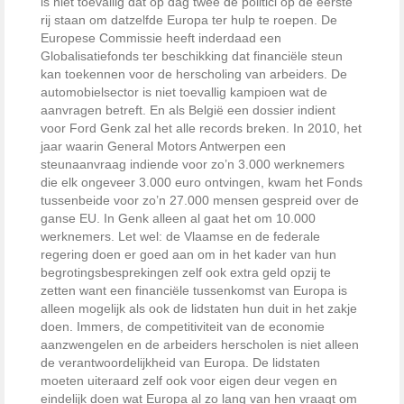
is niet toevallig dat op dag twee de politici op de eerste
rij staan om datzelfde Europa ter hulp te roepen. De
Europese Commissie heeft inderdaad een
Globalisatiefonds ter beschikking dat financiële steun
kan toekennen voor de herscholing van arbeiders. De
automobielsector is niet toevallig kampioen wat de
aanvragen betreft. En als België een dossier indient
voor Ford Genk zal het alle records breken. In 2010, het
jaar waarin General Motors Antwerpen een
steunaanvraag indiende voor zo’n 3.000 werknemers
die elk ongeveer 3.000 euro ontvingen, kwam het Fonds
tussenbeide voor zo’n 27.000 mensen gespreid over de
ganse EU. In Genk alleen al gaat het om 10.000
werknemers. Let wel: de Vlaamse en de federale
regering doen er goed aan om in het kader van hun
begrotingsbesprekingen zelf ook extra geld opzij te
zetten want een financiële tussenkomst van Europa is
alleen mogelijk als ook de lidstaten hun duit in het zakje
doen. Immers, de competitiviteit van de economie
aanzwengelen en de arbeiders herscholen is niet alleen
de verantwoordelijkheid van Europa. De lidstaten
moeten uiteraard zelf ook voor eigen deur vegen en
eindelijk doen wat Europa al zo lang van hen vraagt om