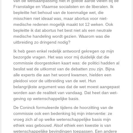
van de wetsaanpassing niet in goede aarde vielen bij de
Franstalige en Vlaamse socialisten en de liberalen. Ik
bepleitte het behoud van de toenmalige wet, die
misschien niet ideaal was, maar abortus voor niet-
medische redenen mogelijk maakt tot 12 weken. Ook
bepleitte ik dat abortus het best niet als een neutrale
medische handeling wordt gezien. Waarom was die
uitbreiding zo dringend nodig?
Ik heb geen enkel redelijk antwoord gekregen op mijn
bezorgde vragen. Het was voor mij duidelijk dat die
commissie doorgestoken kaart was: de politici hadden al
beslist wat de uitkomst van de debatten zou zijn. Bijna
alle experts die aan het woord kwamen, hielden een
pleidooi voor de uitbreiding van de wet. Hun
belangrijkste argument was dat de wet moest aangepast
worden aan de realiteit van vandaag. Dat heet dan wet­
geving op wetenschappelijke basis.
De Coninck formuleerde tijdens de hoorzitting van de
commissie ook een bedenking bij mijn interventie: ze
vroeg zich af op welke wetenschappelijke basis mijn
ethiek was gebouwd. Alsof ethiek een kwestie is van
wetenschappelijke bevindingen toepassen. Een andere