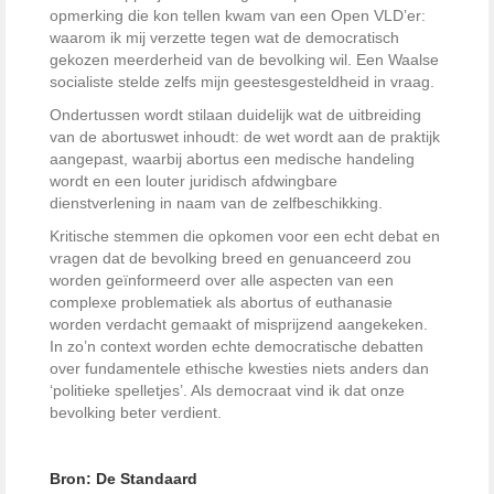
opmerking die kon tellen kwam van een Open VLD’er:
waarom ik mij verzette tegen wat de democratisch
gekozen meerderheid van de bevolking wil. Een Waalse
socialiste stelde zelfs mijn geestesgesteldheid in vraag.
Ondertussen wordt stilaan duidelijk wat de uitbreiding
van de abortuswet inhoudt: de wet wordt aan de praktijk
aangepast, waarbij abortus een medische handeling
wordt en een louter juridisch afdwingbare
dienstverlening in naam van de zelfbeschikking.
Kritische stemmen die opkomen voor een echt debat en
vragen dat de bevolking breed en genuanceerd zou
worden geïnformeerd over alle aspecten van een
complexe problematiek als abortus of euthanasie
worden verdacht gemaakt of misprijzend aangekeken.
In zo’n context worden echte democratische debatten
over fundamentele ethische kwesties niets anders dan
‘politieke spelletjes’. Als democraat vind ik dat onze
bevolking beter verdient.
Bron: De Standaard