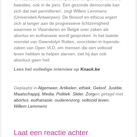
kwesties, ook in de pers. Een gezonde democratie kan
zich dat niet permitteren’, zegt Willem Lemmens
(Universiteit Antwerpen). De filosoof en ethicus ergert
zich al langer aan de progressieve lichtzinnigheid
waarmee in Vlaanderen en België over zaken als
abortus en euthanasie wordt gesproken. In het laatste
voorstel van Gwendolyn Rutten, voorzitster-in-lopende-
zaken van Open VLD, om mensen die een voltooid
leven hebben te helpen sterven, ziet hij dan ook
absoluut geen heil.
Lees het volledige interview op
Knack.be
Geplaatst in
Algemeen
,
Artikelen
,
ethiek
,
Geloof
,
Justitie
,
Maatschappij
,
Media
,
Politiek
,
Slider
,
Zorg
en getagd met
abortus
,
euthanasie
,
ouderenzorg
,
voltooid leven
,
Willem Lemmens
Laat een reactie achter