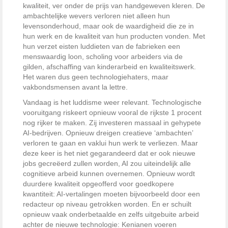
kwaliteit, ver onder de prijs van handgeweven kleren. De
ambachtelijke wevers verloren niet alleen hun
levensonderhoud, maar ook de waardigheid die ze in
hun werk en de kwaliteit van hun producten vonden. Met
hun verzet eisten luddieten van de fabrieken een
menswaardig loon, scholing voor arbeiders via de
gilden, afschaffing van kinderarbeid en kwaliteitswerk.
Het waren dus geen technologiehaters, maar
vakbondsmensen avant la lettre.
Vandaag is het luddisme weer relevant. Technologische
vooruitgang riskeert opnieuw vooral de rijkste 1 procent
nog rijker te maken. Zij investeren massaal in gehypete
AI-bedrijven. Opnieuw dreigen creatieve ‘ambachten’
verloren te gaan en vaklui hun werk te verliezen. Maar
deze keer is het niet gegarandeerd dat er ook nieuwe
jobs gecreëerd zullen worden, AI zou uiteindelijk alle
cognitieve arbeid kunnen overnemen. Opnieuw wordt
duurdere kwaliteit opgeofferd voor goedkopere
kwantiteit: AI-vertalingen moeten bijvoorbeeld door een
redacteur op niveau getrokken worden. En er schuilt
opnieuw vaak onderbetaalde en zelfs uitgebuite arbeid
achter de nieuwe technologie: Kenianen voeren