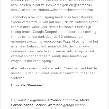
neoluddieten is dat ze zich verenigen en gezamenlijk
een vuist maken. Anders walst de techsector hen plat.
Technologische vooruitgang heeft onze levenskwaliteit
enorm verbeterd. AI kan dat ook – zie de Nobelprijs voor
chemie deze week voor Demis Hassabis. Onder zijn
leiding bracht Google Deepmind een doorbraak teweeg
in medisch onderzoek door de 3D-structuur van
miljoenen eiwitten te voorspellen. Waar AI echter niet het
algemeen belang dient, maar slechts de nu al volle
zakken van een selecte club verder vult, terwijl de rest
verarmt en gedegradeerd wordt, daar moeten we
vragen: is dat vooruitgang?
AI is niet in elke context wenselijk. Soms verdient het de
hamer. En dan is ‘luddiet’ geen scheldwoord, maar een
ereteken.
Bron:
De Standaard
Geplaatst in
Algemeen
,
Artikelen
,
Economie
,
Media
,
Politiek
,
Slider
,
Sociaal
,
Wereld
en getagd met
AI
,