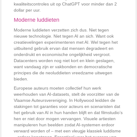
kwaliteitscontroles uit op ChatGPT voor minder dan 2
dollar per uur.
Moderne luddieten
Moderne luddieten verzetten zich dus. Niet tegen
nieuwe technologie. Niet tegen AI an sich. Want ook
creatievelingen experimenteren met AI. Wel tegen het
uitbuitend gebruik ervan dat mensen degradeert en
onderdrukt en economische ongelijkheid vergroot.
Datacenters worden nog niet kort en klein geslagen,
want vandaag zijn er vakbonden en democratische
principes die de neoluddieten vreedzame uitwegen
bieden.
Europese auteurs moeten collectief hun werk
weerhouden van AI-datasets, stelt de voorzitter van de
Vlaamse Auteursvereniging. In Hollywood leidden de
stakingen tot garanties voor acteurs en scenaristen dat
het gebruik van AI in hun handen blijft en dat filmstudio’s
hen er niet door mogen vervangen. Visuele artiesten
manipuleren hun beelden zodat AI-systemen erdoor
verward worden of – met een vleugje klassiek luddisme
– erdoor kapotgaan. Essentieel voor het success van