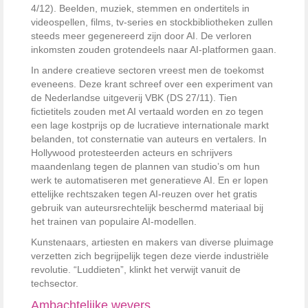
4/12).
Beelden, muziek, stemmen en ondertitels in
videospellen, films, tv-series en stockbibliotheken zullen
steeds meer gegenereerd zijn door AI. De verloren
inkomsten zouden grotendeels naar AI-platformen gaan.
In andere creatieve sectoren vreest men de toekomst
eveneens. Deze krant schreef over een experiment van
de Nederlandse uitgeverij VBK
(DS 27/11).
Tien
fictietitels zouden met AI vertaald worden en zo tegen
een lage kostprijs op de lucratieve internationale markt
belanden, tot consternatie van auteurs en vertalers. In
Hollywood protesteerden acteurs en schrijvers
maandenlang tegen de plannen van studio’s om hun
werk te automatiseren met generatieve AI. En er lopen
ettelijke rechtszaken tegen AI-reuzen over het gratis
gebruik van auteursrechtelijk beschermd materiaal bij
het trainen van populaire AI-modellen.
Kunstenaars, artiesten en makers van diverse pluimage
verzetten zich begrijpelijk tegen deze vierde industriële
revolutie. “Luddieten”, klinkt het verwijt vanuit de
techsector.
Ambachtelijke wevers